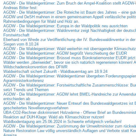
AGDW - Die Waldeigentümer: Zum Bruch der Ampel-Koalition stellt AGDW-P
Andreas Bitter fest:
AGDW - Die Waldeigentümer: Die Roteiche ist Baum des Jahres – eine gut
AGDW und DeSH mahnen in einem gemeinsamen Appell verlässliche politi
Rahmenbedingungen für Wald und Holz an.
AGDW - Die Waldeigentümer: Europa in der Waldpolitik neu ausrichten
AGDW - Die Waldeigentümer: Waldinventur zeigt Nachhaltigkeit der deutsc
Forstwirtschaft
Eberhard von Wrede zur Veröffentlichung der IV. Bundeswaldinventur in der
Siegen vom 8.10.24
AGDW - Die Waldeigentümer: Wald weiterhin mit überragender Klimaschutz
AGDW - Die Waldeigentümer: AGDW begrüßt Verschiebung der EUDR
AGDW - Die Waldeigentümer: Brüssel muss Bürokratiemonster EUDR jetzt
Wälder werden „überweidet“, bevor sie sich natürlich regenerieren können! A
Wildschadenskonvention des DFWR
Waldwirtschaft sichert Zukunft - Waldbauerntag am 18.9.24
AGDW - Die Waldeigentümer: Waldeigentümer übergeben Forderungspapier
Agrarministerkonferenz
AGDW - Die Waldeigentümer: Forstwirtschaftliche Zusammenschlüsse: B
setzt Trends und Themen
AGDW - Die Waldeigentümer: AGDW lehnt BMEL-Handreiche zur Anwendu
entschieden ab
AGDW - Die Waldeigentümer: Neuer Entwurf des Bundeswaldgesetzes ist B
gescheitertes Novellierungsverfahren
UBA-CO2-Rechner diskriminiert Holzwärme - Offener Brief an Bundesminis
Reaktion auf DUH-Klage: Wald als Klimaschützer nutzen!
Waldbodentagung am 25.06.2024 in Schwerte erfolgreich verlaufen!
AGDW - Die Waldeigentümer: Zustimmung der Umweltminister zum rückwä
Nature Restoration Law völlig unverständlich Auflagen und Verbote statt Ko
Anreize