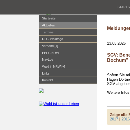
STARTS
Startseite
Aktuelles
Meldungen
Termine
DLG-Waldtage
13.05.2026
Verband [+]
PEFC NRW
SGV: Bene
Bochum"
NavLog
Wald in NRW [+]
Links
Sofern Sie mi
Hagen Dortmun
Kontakt
SGV abgeben.
Weitere Infos
Zeige alle
2017
|
2016