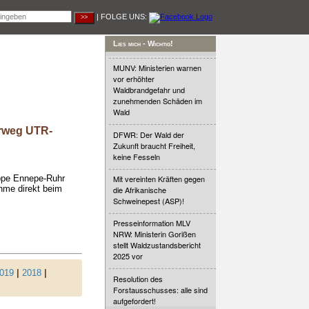
| FOLGE UNS:
Lies mich - Wichtig!
MUNV: Ministerien warnen
vor erhöhter
Waldbrandgefahr und
zunehmenden Schäden im
Wald
rweg UTR-
DFWR: Der Wald der
Zukunft braucht Freiheit,
keine Fesseln
uppe Ennepe-Ruhr
Mit vereinten Kräften gegen
hme direkt beim
die Afrikanische
Schweinepest (ASP)!
Presseinformation MLV
NRW: Ministerin Gorißen
stellt Waldzustandsbericht
2025 vor
019
|
2018
|
Resolution des
Forstausschusses: alle sind
aufgefordert!