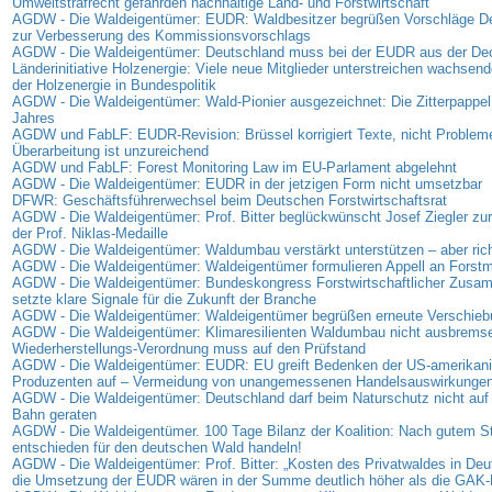
Umweltstrafrecht gefährden nachhaltige Land- und Forstwirtschaft
AGDW - Die Waldeigentümer: EUDR: Waldbesitzer begrüßen Vorschläge D
zur Verbesserung des Kommissionsvorschlags
AGDW - Die Waldeigentümer: Deutschland muss bei der EUDR aus der D
Länderinitiative Holzenergie: Viele neue Mitglieder unterstreichen wachse
der Holzenergie in Bundespolitik
AGDW - Die Waldeigentümer: Wald-Pionier ausgezeichnet: Die Zitterpappel
Jahres
AGDW und FabLF: EUDR-Revision: Brüssel korrigiert Texte, nicht Problem
Überarbeitung ist unzureichend
AGDW und FabLF: Forest Monitoring Law im EU-Parlament abgelehnt
AGDW - Die Waldeigentümer: EUDR in der jetzigen Form nicht umsetzbar
DFWR: Geschäftsführerwechsel beim Deutschen Forstwirtschaftsrat
AGDW - Die Waldeigentümer: Prof. Bitter beglückwünscht Josef Ziegler zur
der Prof. Niklas-Medaille
AGDW - Die Waldeigentümer: Waldumbau verstärkt unterstützen – aber rich
AGDW - Die Waldeigentümer: Waldeigentümer formulieren Appell an Forstmi
AGDW - Die Waldeigentümer: Bundeskongress Forstwirtschaftlicher Zus
setzte klare Signale für die Zukunft der Branche
AGDW - Die Waldeigentümer: Waldeigentümer begrüßen erneute Verschie
AGDW - Die Waldeigentümer: Klimaresilienten Waldumbau nicht ausbrems
Wiederherstellungs-Verordnung muss auf den Prüfstand
AGDW - Die Waldeigentümer: EUDR: EU greift Bedenken der US-amerikan
Produzenten auf – Vermeidung von unangemessenen Handelsauswirkunge
AGDW - Die Waldeigentümer: Deutschland darf beim Naturschutz nicht auf 
Bahn geraten
AGDW - Die Waldeigentümer. 100 Tage Bilanz der Koalition: Nach gutem Sta
entschieden für den deutschen Wald handeln!
AGDW - Die Waldeigentümer: Prof. Bitter: „Kosten des Privatwaldes in Deu
die Umsetzung der EUDR wären in der Summe deutlich höher als die GAK-