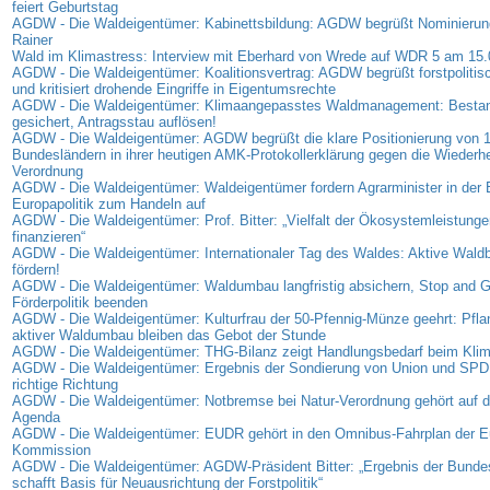
feiert Geburtstag
AGDW - Die Waldeigentümer: Kabinettsbildung: AGDW begrüßt Nominierung
Rainer
Wald im Klimastress: Interview mit Eberhard von Wrede auf WDR 5 am 15
AGDW - Die Waldeigentümer: Koalitionsvertrag: AGDW begrüßt forstpolitis
und kritisiert drohende Eingriffe in Eigentumsrechte
AGDW - Die Waldeigentümer: Klimaangepasstes Waldmanagement: Bestan
gesichert, Antragsstau auflösen!
AGDW - Die Waldeigentümer: AGDW begrüßt die klare Positionierung von 
Bundesländern in ihrer heutigen AMK-Protokollerklärung gegen die Wiederhe
Verordnung
AGDW - Die Waldeigentümer: Waldeigentümer fordern Agrarminister in der
Europapolitik zum Handeln auf
AGDW - Die Waldeigentümer: Prof. Bitter: „Vielfalt der Ökosystemleistunge
finanzieren“
AGDW - Die Waldeigentümer: Internationaler Tag des Waldes: Aktive Waldb
fördern!
AGDW - Die Waldeigentümer: Waldumbau langfristig absichern, Stop and G
Förderpolitik beenden
AGDW - Die Waldeigentümer: Kulturfrau der 50-Pfennig-Münze geehrt: Pfl
aktiver Waldumbau bleiben das Gebot der Stunde
AGDW - Die Waldeigentümer: THG-Bilanz zeigt Handlungsbedarf beim Kli
AGDW - Die Waldeigentümer: Ergebnis der Sondierung von Union und SPD: S
richtige Richtung
AGDW - Die Waldeigentümer: Notbremse bei Natur-Verordnung gehört auf di
Agenda
AGDW - Die Waldeigentümer: EUDR gehört in den Omnibus-Fahrplan der E
Kommission
AGDW - Die Waldeigentümer: AGDW-Präsident Bitter: „Ergebnis der Bunde
schafft Basis für Neuausrichtung der Forstpolitik“