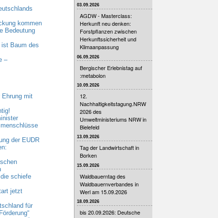
03.09.2026
eutschlands
AGDW - Masterclass:
eckung kommen
Herkunft neu denken:
nde Bedeutung
Forstpflanzen zwischen
Herkunftssicherheit und
 ist Baum des
Klimaanpassung
06.09.2026
e –
Bergischer Erlebnistag auf
:metabolon
10.09.2026
12.
 Ehrung mit
Nachhaltigkeitstagung.NRW
tig!
2026 des
nister
Umweltministeriums NRW in
ammenschlüsse
Bielefeld
13.09.2026
bung der EUDR
en:
Tag der Landwirtschaft in
Borken
ischen
15.09.2026
n
Waldbauerntag des
die schiefe
Waldbauernverbandes in
rt jetzt
Werl am 15.09.2026
18.09.2026
tschland für
bis 20.09.2026: Deutsche
Förderung“