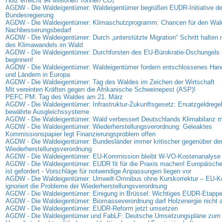
Holz erreicht 94 Millionen Tonnen CO₂
AGDW - Die Waldeigentümer: Waldeigentümer begrüßen EUDR-Initiative de
Bundesregierung
AGDW - Die Waldeigentümer: Klimaschutzprogramm: Chancen für den Wal
Nachbesserungsbedarf
AGDW - Die Waldeigentümer: Durch „unterstützte Migration“ Schritt halte
des Klimawandels im Wald
AGDW - Die Waldeigentümer: Durchforsten des EU-Bürokratie-Dschungels 
beginnen!
AGDW - Die Waldeigentümer: Waldeigentümer fordern entschlossenes Han
und Ländern in Europa
AGDW - Die Waldeigentümer: Tag des Waldes im Zeichen der Wirtschaft
Mit vereinten Kräften gegen die Afrikanische Schweinepest (ASP)!
PEFC PM: Tag des Waldes am 21. März
AGDW - Die Waldeigentümer: Infrastruktur-Zukunftsgesetz: Ersatzgeldregel
bewährte Ausgleichssysteme
AGDW - Die Waldeigentümer: Wald verbessert Deutschlands Klimabilanz 
AGDW - Die Waldeigentümer: Wiederherstellungsverordnung: Geleaktes
Kommissionspapier legt Finanzierungsproblem offen
AGDW - Die Waldeigentümer: Bundesländer immer kritischer gegenüber de
Wiederherstellungsverordnung
AGDW - Die Waldeigentümer: EU-Kommission bleibt W-VO-Kostenanalyse 
AGDW - Die Waldeigentümer: EUDR fit für die Praxis machen! Europäisc
ist gefordert - Vorschläge für notwendige Anpassungen liegen vor
AGDW - Die Waldeigentümer: Umwelt-Omnibus ohne Kurskorrektur – EU-
ignoriert die Probleme der Wiederherstellungsverordnung
AGDW - Die Waldeigentümer: Einigung in Brüssel: Wichtiges EUDR-Etappen
AGDW - Die Waldeigentümer: Biomasseverordnung darf Holzenergie nicht
AGDW - Die Waldeigentümer: EUDR-Reform jetzt umsetzen
AGDW - Die Waldeigentümer und FabLF: Deutsche Umsetzungspläne zum