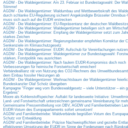
AGDW - Die Waldeigentümer: Am 23. Februar ist Bundestagswahl: Der Wald
Stimme!
AGDW - Die Waldeigentümer: Waldumbau und Wettbewerbskraft des Wald
durch schlanke EU-Regulierung sichern! Angekündigte Brüsseler Omnibus-
muss sich auch auf die EUDR erstrecken
AGDW - Die Waldeigentümer: EU-Repräsentanz der deutschen Waldbesitzer
AGDW - Die Waldeigentümer: Waldeigentümer beteiligen sich am Wirtschaf
AGDW - Die Waldeigentümer: Empfang der Waldeigentümer setzt zum Jahr
starkes Zeichen
AGDW - Die Waldeigentümer: Regierungsberater empfehlen Korrektur der 
Senkenziele im Klimaschutzgesetz
AGDW - Die Waldeigentümer: EUDR: Aufschub für Vereinfachungen nutzen
AGDW - Die Waldeigentümer: Waldeigentümer zur Bundestagswahl: Forstwi
stärken, Forstpolitik neu ausrichten
AGDW - Die Waldeigentümer: Nach faulem EUDR-Kompromiss doch noch
Verbesserungen für heimische Forstwirtschaft erreichen!
Verbändeallianz rät von Nutzung des CO2-Rechners des Umweltbundesamt
dem Einbau fossiler Heizungen ab
AGDW - Die Waldeigentümer: Weihnachtsbaum der Waldeigentümer feierlic
Bundeskanzler Olaf Scholz übergeben
Kampagne "Finger weg vom Bundeswaldgesetz – viele Unterstützer – ein
Ergebnis“
Moore als Kohlenstoffspeicher: Auftakt für landesweite Initiative: Umweltmi
Land- und Forstwirtschaft unterzeichnen gemeinsame Vereinbarung für me
Gemeinsame Pressemitteilung von DBV, AGDW und Familienbetrieben Land
EUDR-Votum des Europaparlaments sofort umsetzen!
AGDW und Familienbetriebe: Waldverbände begrüßen Votum des Europap
Schutz vor Entwaldung
AGDW und Familienbetriebe: Präzise Nachweispflichten und gezielte Entla
effektiveren Umsetzung der EUDR im Sinne der Forderungen nach Bürokra