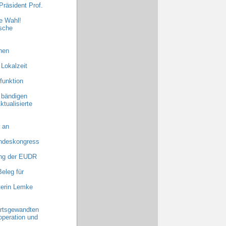
räsident Prof.
e Wahl!
sche
hen
 Lokalzeit
funktion
 bändigen
ktualisierte
 an
undeskongress
ng der EUDR
eleg für
terin Lemke
rtsgewandten
operation und