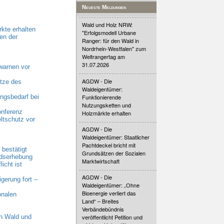
Neueste Meldungen
Wald und Holz NRW:
kte erhalten
"Erfolgsmodell Urbane
en der
Ranger: für den Wald in
Nordrhein-Westfalen" zum
Weltrangertag am
31.07.2026
warnen vor
AGDW - Die
tze des
Waldeigentümer:
Funktionierende
gsbedarf bei
Nutzungsketten und
onferenz
Holzmärkte erhalten
ltschutz vor
AGDW - Die
Waldeigentümer: Staatlicher
Pachtdeckel bricht mit
bestätigt
Grundsätzen der Sozialen
ndserhebung
Marktwirtschaft
cht ist
AGDW - Die
erung fort –
Waldeigentümer: „Ohne
Bioenergie verliert das
onalen
Land“ – Breites
Verbändebündnis
n Wald und
veröffentlicht Petition und