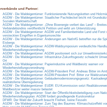
erverbände und Partner:
AGDW - Die Waldeigentümer: Funktionierende Nutzungsketten und Holzmär
AGDW - Die Waldeigentümer: Staatlicher Pachtdeckel bricht mit Grundsätz
Sozialen Marktwirtschaft
AGDW - Die Waldeigentümer: „Ohne Bioenergie verliert das Land“ – Breites
Verbändebündnis veröffentlicht Petition und wirbt um Unterstützung
AGDW - Die Waldeigentümer: AGDW und Familienbetriebe Land und Forst 
versteckten Eingriffen in Eigentumsrechte
AGDW - Die Waldeigentümer: Änderungen am NatInfG betreffen nur die Spi
Eisbergs
AGDW - Die Waldeigentümer: AGDW-Waldsymposium verdeutlichte Handlun
Wiederherstellungsverordnung
AGDW - Die Waldeigentümer: AGDW positioniert sich zur Umweltministerk
AGDW - Die Waldeigentümer: Infrastruktur-Zukunftsgesetz schwächt Umwe
Ort
AGDW - Die Waldeigentümer: Papierindustrie und Waldbesitz warnen vor
Wiederherstellungsverordnung
AGDW - Die Waldeigentümer: AGDW-Präsident Prof. Andreas Bitter im Amt 
AGDW - Die Waldeigentümer: AGDW-Präsident Prof. Bitter zur Waldzusta
AGDW - Die Waldeigentümer: Gebäudemodernisierungsgesetz: Kaskadenpfli
realitätsferne Überregulierung
AGDW - Die Waldeigentümer: EUDR: EU-Kommission setzt Realitätsverweig
Waldbesitzer weiter massiv belastet
AGDW - Die Waldeigentümer: Start der Öffentlichkeitsbeteiligung zum Nati
Wiederherstellungsplan: AGDW fordert grundlegende Kurskorrektur
DFWR: Der Wald der Zukunft braucht Freiheit, keine Fesseln
AGDW - Die Waldeigentümer: Zum Tag des Baumes: Klimaschutzeffekt vo