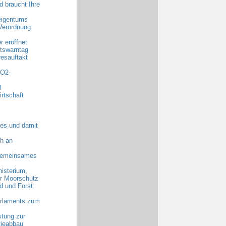
 braucht Ihre
eigentums
Verordnung
 eröffnet
tswarntag
esauftakt
CO2-
!
rtschaft
es und damit
h an
 gemeinsames
nisterium,
hr Moorschutz
 und Forst:
arlaments zum
stung zur
tieabbau