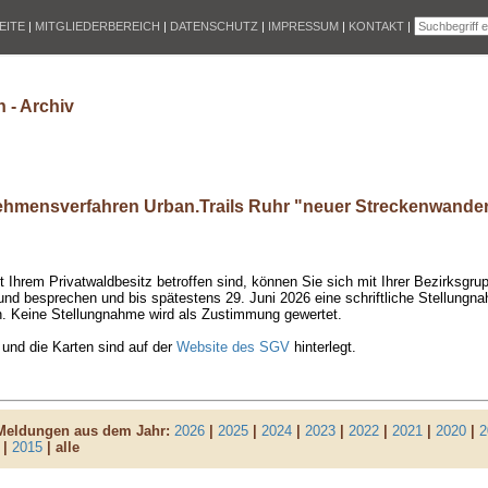
EITE
|
MITGLIEDERBEREICH
|
DATENSCHUTZ
|
IMPRESSUM
|
KONTAKT
|
 - Archiv
hmensverfahren Urban.Trails Ruhr "neuer Streckenwande
t Ihrem Privatwaldbesitz betroffen sind, können Sie sich mit Ihrer Bezirksgr
d besprechen und bis spätestens 29. Juni 2026 eine schriftliche Stellungna
 Keine Stellungnahme wird als Zustimmung gewertet.
 und die Karten sind auf der
Website des SGV
hinterlegt.
 Meldungen aus dem Jahr:
2026
|
2025
|
2024
|
2023
|
2022
|
2021
|
2020
|
2
|
2015
| alle