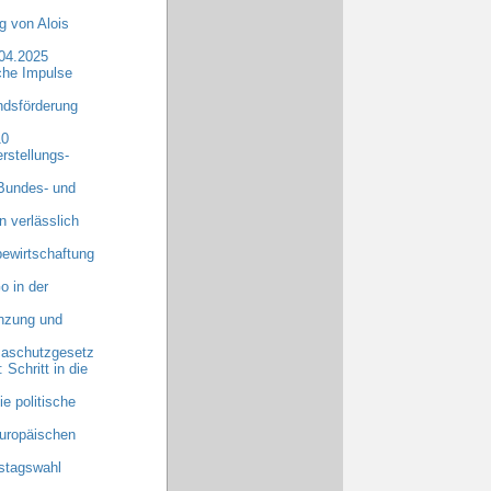
 von Alois
.04.2025
che Impulse
dsförderung
10
rstellungs-
 Bundes- und
n verlässlich
ewirtschaftung
o in der
anzung und
maschutzgesetz
chritt in die
e politische
uropäischen
stagswahl