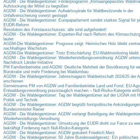
AGDW - Die Waldeigentümer: Förderprogramm „Klimaangepasstes Waldma
Aufstockung der Mittel zu begrüßen
AGDW - Die Waldeigentümer: Aufwärtsspirale für Waldbesitzende in der
Unfallversicherung vorerst gestoppt
AGDW - Die Waldeigentümer: Europaparlament sendet starkes Signal für p
EUDR-Reform
Resolution des Forstausschusses: alle sind aufgefordert!
AGDW - Die Waldeigentümer: Experten-Ruf nach Reform des Klimaschutz
lauter
AGDW-Die Waldeigentümer: Prognose zeigt: Heimisches Holz bleibt zentrale
nachhaltiges Wachstum
AGDW-Die Waldeigentümer: Trotz Entschärfung: EU-Waldmonitoring bleibt 
AGDW - Die Waldeigentümer: Wiederherstellungsverordnung: AGDW unterst
Nachdruck Länder-Initiative
PM Familienbetriebe und AGDW: Deutliche Mehrheit der Bevölkerung für we
Bürokratie und mehr Förderung bei Waldumbau
AGDW - Die Waldeigentümer: Jahresmagazin Waldwirtschaft 2024/25 der
erschienen
Gemeinsame PM von AGDW und Familienbetriebe Land und Forst: EU-Agra
Entwaldungsverordnung praxistauglich machen – Null-Risiko-Kategorie einf
AGDW - Die Waldeigentümer: Tag der Waldeigentümer auf der LIGNA mit Hi
Politik und Technik
AGDW - Die Waldeigentümer: AGDW begrüßt forstpolitische Ankündigunge
Bundesminister Rainer
AGDW - Die Waldeigentümer: AGDW verlangt Beteiligung der Waldeigentüm
Wiederherstellungs-Verordnung
AGDW - Die Waldeigentümer: Umsetzung der EUDR droht zur Farce zu w
bekräftigt Forderung nach Null-Risiko-Kategorie
AGDW - Die Waldeigentümer: AGDW gratuliert Friedrich Merz
AGDW - Die Waldeigentümer: 50 Jahre Bundeswaldgesetz: Ein politisches 