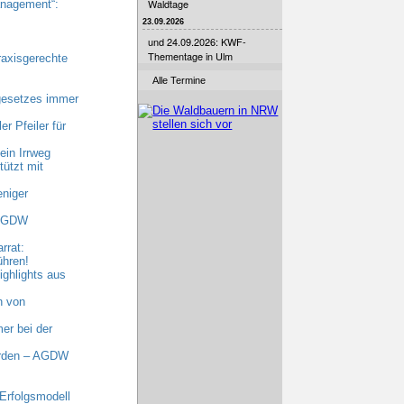
Waldtage
nagement“:
23.09.2026
und 24.09.2026: KWF-
Thementage in Ulm
raxisgerechte
Alle Termine
gesetzes immer
r Pfeiler für
ein Irrweg
ützt mit
niger
 AGDW
rrat:
ühren!
ghlights aus
n von
er bei der
erden – AGDW
Erfolgsmodell