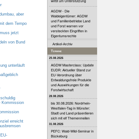
wirbt um Unterstützung
r
AGDW - Die
dumbau, aber
Waldeigentümer: AGDW
und Familienbetriebe Land
n mit dem Tempo
und Forst warnen vor
versteckten Eingriffen in
muss jetzt
Eigentumsrechte
deln von Bund
Artikel-Archiv
Termine
25.08.2026
AGDW Masterclass: Update
ung unterläuft
EUDR: Aktueller Stand zur
maßgeblich
EU-Verordnung über
Entwaldungsfreie Produkte
und Auswirkungen für die
r
Forstwirtschaft
28.08.2026
schuldig
he Kommission
bis 30.08.2026: Nordrhein-
Westfalen-Tag in Münster:
Kommission
Stadt und Land präsentieren
sich mit elf Themenmeilen
ziel erreicht
31.08.2026
 ausbremsen
PEFC: Wald-Wild-Seminar in
 EU-
Bückeburg