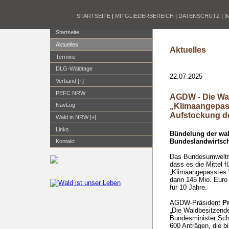
STARTSEITE
|
MITGLIEDERBEREICH
|
DATENSCHUTZ
|
I
Startseite
Aktuelles
Aktuelles
Termine
DLG-Waldtage
22.07.2025
Verband [+]
PEFC NRW
AGDW - Die Wa
„Klimaangepas
NavLog
Aufstockung de
Wald in NRW [+]
Links
Bündelung der w
Bundeslandwirtsch
Kontakt
Das Bundesumweltmi
dass es die Mittel 
„Klimaangepasstes
dann 145 Mio. Euro 
für 10 Jahre.
AGDW-Präsident
Pr
„Die Waldbesitzend
Bundesminister Sch
600 Anträgen, die bi