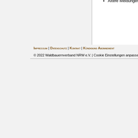
Ältere Meldung
Impressum
|
Datenschutz
|
Kontakt
|
Kündigung Abonnement
© 2022 Waldbauernverband NRW e.V. |
Cookie Einstellungen anpass