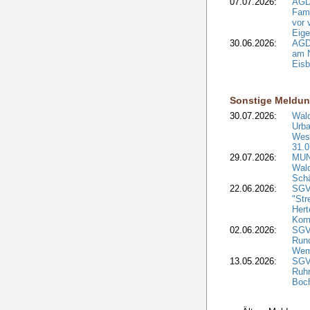
07.07.2026:
AGD
Fami
vor 
Eig
30.06.2026:
AGD
am N
Eisb
Sonstige Meldu
30.07.2026:
Wald
Urba
West
31.0
29.07.2026:
MUNV
Wal
Sch
22.06.2026:
SGV
"Str
Hert
Kom
02.06.2026:
SGV:
Run
Wem
13.05.2026:
SGV
Ruh
Boc