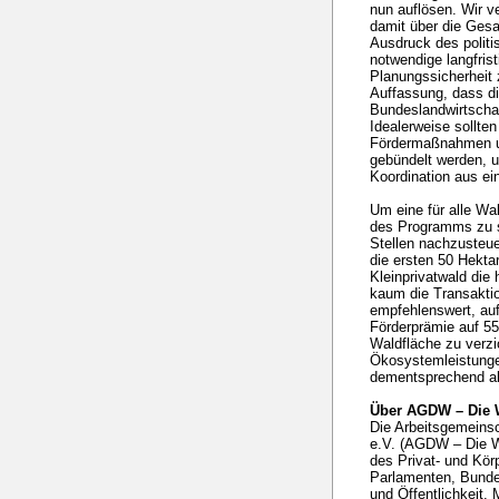
nun auflösen. Wir v
damit über die Ges
Ausdruck des politi
notwendige langfris
Planungssicherheit 
Auffassung, dass di
Bundeslandwirtschaf
Idealerweise sollte
Fördermaßnahmen un
gebündelt werden, u
Koordination aus ei
Um eine für alle Wa
des Programms zu si
Stellen nachzusteue
die ersten 50 Hekta
Kleinprivatwald di
kaum die Transakti
empfehlenswert, auf
Förderprämie auf 55
Waldfläche zu verzi
Ökosystemleistunge
dementsprechend a
Über AGDW – Die 
Die Arbeitsgemeins
e.V. (AGDW – Die Wa
des Privat- und Kö
Parlamenten, Bunde
und Öffentlichkeit. 