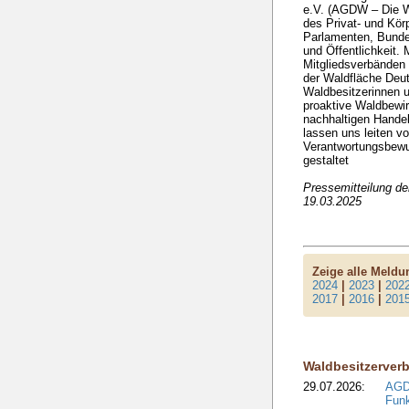
e.V. (AGDW – Die Wa
des Privat- und Kö
Parlamenten, Bunde
und Öffentlichkeit. 
Mitgliedsverbänden 
der Waldfläche Deut
Waldbesitzerinnen u
proaktive Waldbewir
nachhaltigen Handel
lassen uns leiten v
Verantwortungsbewuss
gestaltet
Pressemitteilung d
19.03.2025
Zeige alle Meld
2024
|
2023
|
202
2017
|
2016
|
201
Waldbesitzerver
29.07.2026:
AGD
Funk