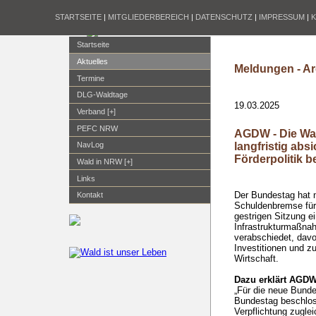
STARTSEITE
|
MITGLIEDERBEREICH
|
DATENSCHUTZ
|
IMPRESSUM
|
Startseite
Aktuelles
Meldungen - Ar
Termine
DLG-Waldtage
19.03.2025
Verband [+]
PEFC NRW
AGDW - Die Wa
langfristig abs
NavLog
Förderpolitik 
Wald in NRW [+]
Links
Der Bundestag hat 
Kontakt
Schuldenbremse für
gestrigen Sitzung e
Infrastrukturmaßna
verabschiedet, davo
Investitionen und 
Wirtschaft.
Dazu erklärt AGDW-
„Für die neue Bunde
Bundestag beschlo
Verpflichtung zugle