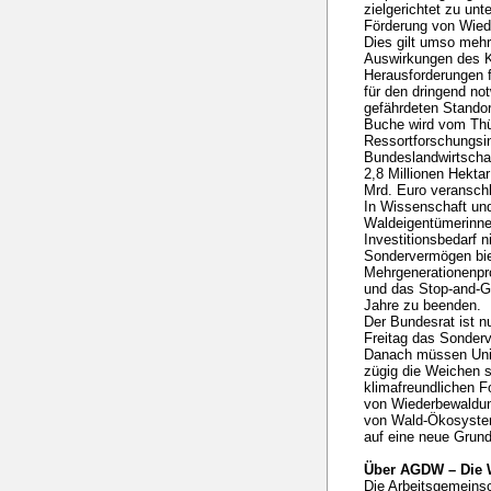
zielgerichtet zu un
Förderung von Wied
Dies gilt umso mehr
Auswirkungen des K
Herausforderungen f
für den dringend n
gefährdeten Standor
Buche wird vom Thü
Ressortforschungsin
Bundeslandwirtscha
2,8 Millionen Hekta
Mrd. Euro veranschl
In Wissenschaft und 
Waldeigentümerinn
Investitionsbedarf n
Sondervermögen biet
Mehrgenerationenpr
und das Stop-and-Go
Jahre zu beenden.
Der Bundesrat ist n
Freitag das Sonder
Danach müssen Unio
zügig die Weichen s
klimafreundlichen F
von Wiederbewaldu
von Wald-Ökosyste
auf eine neue Grund
Über AGDW – Die 
Die Arbeitsgemeins