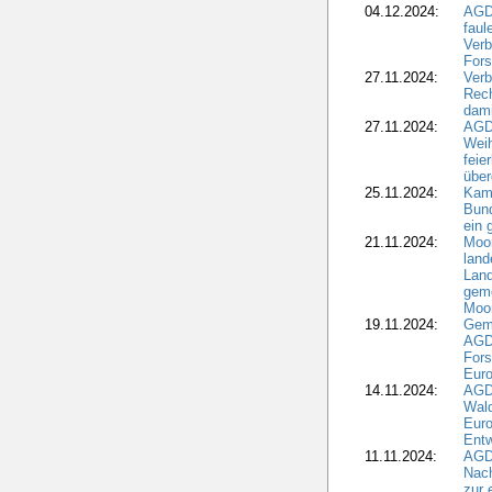
04.12.2024:
AGD
fau
Verb
Fors
27.11.2024:
Verb
Rec
dami
27.11.2024:
AGD
Wei
feie
übe
25.11.2024:
Kam
Bund
ein
21.11.2024:
Moor
land
Land
geme
Moo
19.11.2024:
Gem
AGD
For
Euro
14.11.2024:
AGD
Wal
Eur
Ent
11.11.2024:
AGDW
Nach
zur 