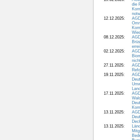
die 
Komm
notw
12.12.2025:
AGD
Omni
Komm
Wied
08.12.2025:
AGDW
Brüs
erre
02.12.2025:
AGD
Biom
nic
27.11.2025:
AGD
Refo
19.11.2025:
AGD
Deu
Umwe
Land
17.11.2025:
AGD
Wald
Deut
Kom
13.11.2025:
AGD
Deu
Dec
13.11.2025:
Länd
Mitg
Bede