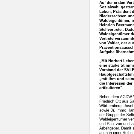
Auf der ersten Ve
Sozialwahl gestern
Leben, Präsident 
Niedersachsen und
Waldeigentümer, i
Heinrich Beermann
Stellvertreter. Da
Waldeigentümer de
Vertreterversamm
von Valtier, der au
Präventionsausschu
Aufgabe übernehm
„Mit Norbert Lebe
eine starke Stimm
Vorstand der SVLF
Hauptgeschäftsfüh
„mit ihm und sei
die Interessen der
artikulieren“.
Neben dem AGDW-Vi
Friedrich Ott aus 
Württemberg, Josef
sowie Dr. Immo Ham
der Gruppe der Selb
Waldeigentümer ver
und Paul von und zu
Arbeitgeber. Damit 
auch in einer Reihe