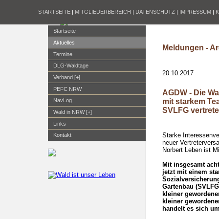
STARTSEITE
|
MITGLIEDERBEREICH
|
DATENSCHUTZ
|
IMPRESSUM
|
Startseite
Aktuelles
Meldungen - Ar
Termine
DLG-Waldtage
20.10.2017
Verband [+]
PEFC NRW
AGDW - Die Wa
mit starkem T
NavLog
SVLFG vertret
Wald in NRW [+]
Links
Starke Interessenve
Kontakt
neuer Vertreterver
Norbert Leben ist M
Mit insgesamt acht
jetzt mit einem st
Sozialversicherung
Gartenbau (SVLFG)
kleiner gewordene
kleiner gewordene
handelt es sich um