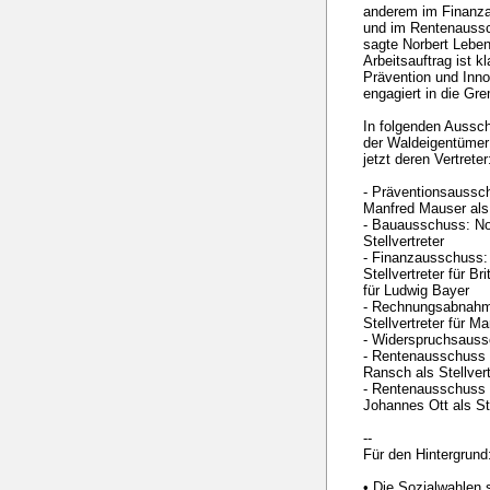
anderem im Finanz
und im Rentenaussch
sagte Norbert Leben
Arbeitsauftrag ist k
Prävention und Inn
engagiert in die Gre
In folgenden Aussch
der Waldeigentümer 
jetzt deren Vertreter
- Präventionsaussc
Manfred Mauser als 
- Bauausschuss: No
Stellvertreter
- Finanzausschuss:
Stellvertreter für Br
für Ludwig Bayer
- Rechnungsabnahm
Stellvertreter für M
- Widerspruchsauss
- Rentenausschuss 
Ransch als Stellvert
- Rentenausschuss 
Johannes Ott als Ste
--
Für den Hintergrund
• Die Sozialwahlen 