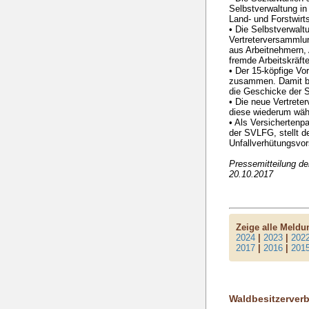
Selbstverwaltung in
Land- und Forstwirt
• Die Selbstverwalt
Vertreterversammlung
aus Arbeitnehmern,
fremde Arbeitskräf
• Der 15-köpfige Vor
zusammen. Damit be
die Geschicke der
• Die neue Vertrete
diese wiederum wäh
• Als Versichertenp
der SVLFG, stellt d
Unfallverhütungsvor
Pressemitteilung d
20.10.2017
Zeige alle Meld
2024
|
2023
|
202
2017
|
2016
|
201
Waldbesitzerver