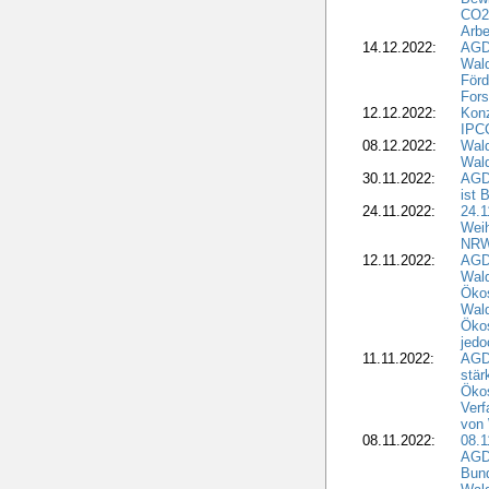
CO2-
Arbe
14.12.2022:
AGD
Wald
Förd
Fors
12.12.2022:
Konz
IPCC
08.12.2022:
Wald
Wald
30.11.2022:
AGD
ist 
24.11.2022:
24.
Wei
NR
12.11.2022:
AGD
Wal
Ökos
Wald
Ökos
jedo
11.11.2022:
AGD
stär
Ökos
Verf
von 
08.11.2022:
08.1
AGDW
Bun