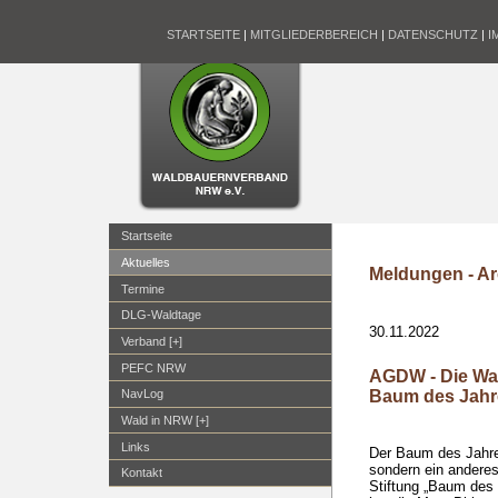
STARTSEITE
|
MITGLIEDERBEREICH
|
DATENSCHUTZ
|
I
Startseite
Aktuelles
Meldungen - Ar
Termine
DLG-Waldtage
30.11.2022
Verband [+]
PEFC NRW
AGDW - Die Wal
Baum des Jahr
NavLog
Wald in NRW [+]
Links
Der Baum des Jahres
sondern ein anderes
Kontakt
Stiftung „Baum des 