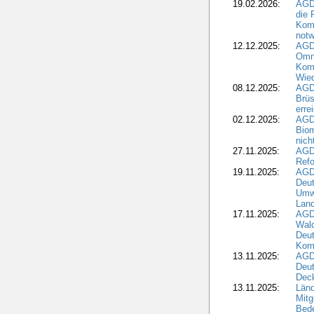
19.02.2026:
AGDW
die 
Komm
notw
12.12.2025:
AGD
Omni
Komm
Wied
08.12.2025:
AGDW
Brüs
erre
02.12.2025:
AGD
Biom
nic
27.11.2025:
AGD
Refo
19.11.2025:
AGD
Deu
Umwe
Land
17.11.2025:
AGD
Wald
Deut
Kom
13.11.2025:
AGD
Deu
Dec
13.11.2025:
Länd
Mitg
Bede