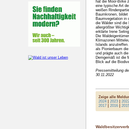
hat die Moor-Birke 
eine typische Art de
weißen Rindenpartie
Baumkronen, bildet 
Baumvegetation in 
die Wälder sind die
allergrößter Wichtig
erklärte Irene Seli
Die Waldeigentümer:
Klimazonen Mittele
Islands anzutreffen
als Pionierbaum die
und prägte auch di
Demgemäß ist die M
Blick auf die Biodiv
Pressemitteilung d
30.11.2022
Zeige alle Meld
2024
|
2023
|
202
2017
|
2016
|
201
Waldbesitzerver