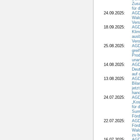
Zusa
für 
24.09.2025:
AGD
Wald
Ver
18.09.2025:
AGD
Klim
ausb
Vero
25.08.2025:
AGD
grei
Prod
una
14.08.2025:
AGD
Deut
auf 
13.08.2025:
AGD
Bila
jetz
hand
24.07.2025:
AGDW
„Kos
für 
Summ
Förd
22.07.2025:
AGD
För
Wald
zu 
16.07.2025:
AGD