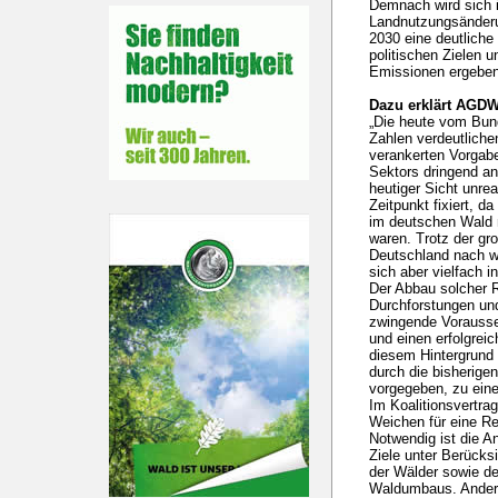
Demnach wird sich 
Landnutzungsänderu
2030 eine deutliche
politischen Zielen 
Emissionen ergeben
Dazu erklärt AGDW-
„Die heute vom Bun
Zahlen verdeutliche
verankerten Vorgab
Sektors dringend a
heutiger Sicht unre
Zeitpunkt fixiert, d
im deutschen Wald 
waren. Trotz der gr
Deutschland nach wi
sich aber vielfach i
Der Abbau solcher 
Durchforstungen und
zwingende Vorausset
und einen erfolgrei
diesem Hintergrund 
durch die bisherige
vorgegeben, zu eine
Im Koalitionsvertr
Weichen für eine R
Notwendig ist die 
Ziele unter Berücks
der Wälder sowie de
Waldumbaus. Andern