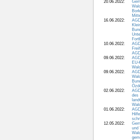
20.06.2022:
Gem
Wald
Bork
Mitt
16.06.2022:
AGD
Klei
Bund
Unte
Fort
10.06.2022:
AGD
Frei
AGD
09.06.2022:
AGDW
EU-K
Wal
09.06.2022:
AGDW
Wald
Bund
Özd
02.06.2022:
AGD
des 
land
Wal
01.06.2022:
AGDW
Hilf
sch
12.05.2022:
Gem
und
Wald
geme