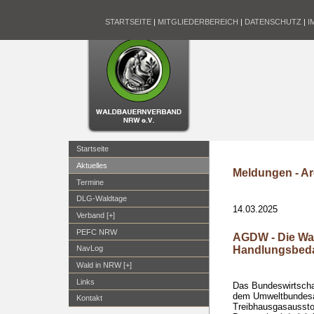
STARTSEITE
|
MITGLIEDERBEREICH
|
DATENSCHUTZ
|
I
Startseite
Aktuelles
Meldungen - Ar
Termine
DLG-Waldtage
14.03.2025
Verband [+]
PEFC NRW
AGDW - Die Wal
Handlungsbeda
NavLog
Wald in NRW [+]
Links
Das Bundeswirtscha
dem Umweltbundesa
Kontakt
Treibhausgasaussto