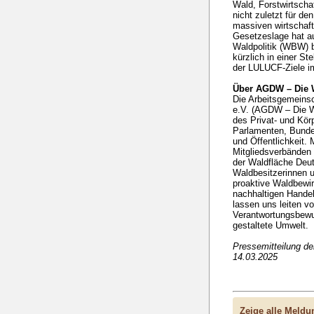
Wald, Forstwirtsch
nicht zuletzt für d
massiven wirtschaft
Gesetzeslage hat au
Waldpolitik (WBW) 
kürzlich in einer S
der LULUCF-Ziele i
Über AGDW – Die 
Die Arbeitsgemeins
e.V. (AGDW – Die Wa
des Privat- und Kö
Parlamenten, Bunde
und Öffentlichkeit. 
Mitgliedsverbänden 
der Waldfläche Deut
Waldbesitzerinnen u
proaktive Waldbewir
nachhaltigen Handel
lassen uns leiten v
Verantwortungsbewuss
gestaltete Umwelt.
Pressemitteilung d
14.03.2025
Zeige alle Meld