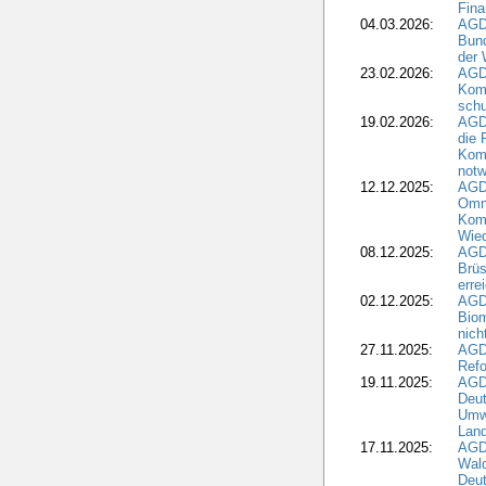
Fina
04.03.2026:
AGD
Bund
der 
23.02.2026:
AGD
Kom
schu
19.02.2026:
AGDW
die 
Komm
notw
12.12.2025:
AGD
Omni
Komm
Wied
08.12.2025:
AGDW
Brüs
erre
02.12.2025:
AGD
Biom
nic
27.11.2025:
AGD
Refo
19.11.2025:
AGD
Deu
Umwe
Land
17.11.2025:
AGD
Wald
Deut