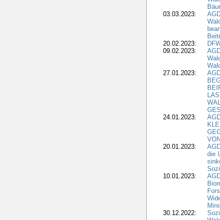
Bäu
03.03.2023:
AGD
Wald
bean
Beit
20.02.2023:
DFW
09.02.2023:
AGD
Wald
Wald
27.01.2023:
AGD
BEG
BEI
LAS
WA
GES
24.01.2023:
AGD
KLE
GEG
VON
20.01.2023:
AGDW
die 
sink
Sozi
10.01.2023:
AGD
Biom
Fors
Wide
Mini
30.12.2022:
Sozi