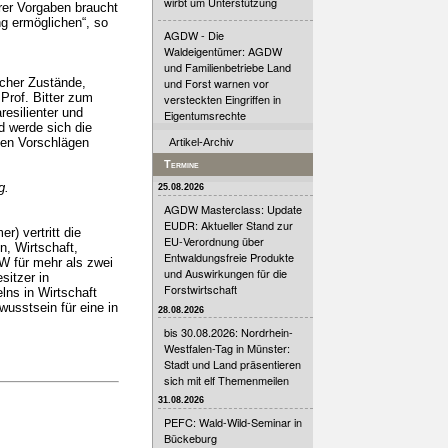
wirbt um Unterstützung
rer Vorgaben braucht
g ermöglichen“, so
AGDW - Die
Waldeigentümer: AGDW
und Familienbetriebe Land
scher Zustände,
und Forst warnen vor
Prof. Bitter zum
versteckten Eingriffen in
esilienter und
Eigentumsrechte
d werde sich die
eten Vorschlägen
Artikel-Archiv
Termine
g.
25.08.2026
AGDW Masterclass: Update
EUDR: Aktueller Stand zur
) vertritt die
EU-Verordnung über
, Wirtschaft,
Entwaldungsfreie Produkte
DW für mehr als zwei
und Auswirkungen für die
sitzer in
Forstwirtschaft
lns in Wirtschaft
usstsein für eine in
28.08.2026
bis 30.08.2026: Nordrhein-
Westfalen-Tag in Münster:
Stadt und Land präsentieren
sich mit elf Themenmeilen
31.08.2026
PEFC: Wald-Wild-Seminar in
Bückeburg