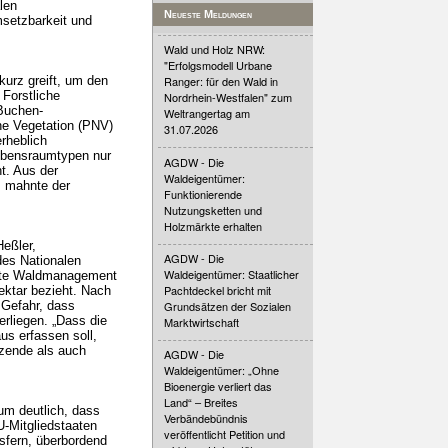
alen
Neueste Meldungen
msetzbarkeit und
Wald und Holz NRW:
"Erfolgsmodell Urbane
urz greift, um den
Ranger: für den Wald in
 Forstliche
Nordrhein-Westfalen" zum
Buchen-
Weltrangertag am
he Vegetation (PNV)
31.07.2026
rheblich
ebensraumtypen nur
AGDW - Die
t. Aus der
Waldeigentümer:
, mahnte der
Funktionierende
Nutzungsketten und
Holzmärkte erhalten
Heßler,
AGDW - Die
des Nationalen
Waldeigentümer: Staatlicher
sste Waldmanagement
Pachtdeckel bricht mit
ktar bezieht. Nach
 Gefahr, dass
Grundsätzen der Sozialen
erliegen. „Dass die
Marktwirtschaft
s erfassen soll,
zende als auch
AGDW - Die
Waldeigentümer: „Ohne
Bioenergie verliert das
Land“ – Breites
um deutlich, dass
Verbändebündnis
-Mitgliedstaaten
veröffentlicht Petition und
isfern, überbordend