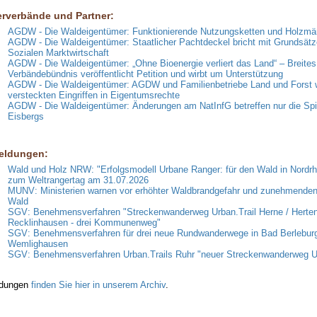
erverbände und Partner:
AGDW - Die Waldeigentümer: Funktionierende Nutzungsketten und Holzmär
AGDW - Die Waldeigentümer: Staatlicher Pachtdeckel bricht mit Grundsätz
Sozialen Marktwirtschaft
AGDW - Die Waldeigentümer: „Ohne Bioenergie verliert das Land“ – Breites
Verbändebündnis veröffentlicht Petition und wirbt um Unterstützung
AGDW - Die Waldeigentümer: AGDW und Familienbetriebe Land und Forst 
versteckten Eingriffen in Eigentumsrechte
AGDW - Die Waldeigentümer: Änderungen am NatInfG betreffen nur die Spi
Eisbergs
eldungen:
Wald und Holz NRW: "Erfolgsmodell Urbane Ranger: für den Wald in Nordrh
zum Weltrangertag am 31.07.2026
MUNV: Ministerien warnen vor erhöhter Waldbrandgefahr und zunehmende
Wald
SGV: Benehmensverfahren "Streckenwanderweg Urban.Trail Herne / Herten
Recklinhausen - drei Kommunenweg"
SGV: Benehmensverfahren für drei neue Rundwanderwege in Bad Berlebur
Wemlighausen
SGV: Benehmensverfahren Urban.Trails Ruhr "neuer Streckenwanderweg
ldungen
finden Sie hier in unserem Archiv
.