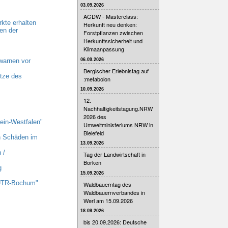
03.09.2026
AGDW - Masterclass:
kte erhalten
Herkunft neu denken:
en der
Forstpflanzen zwischen
Herkunftssicherheit und
Klimaanpassung
06.09.2026
warnen vor
Bergischer Erlebnistag auf
tze des
:metabolon
10.09.2026
12.
Nachhaltigkeitstagung.NRW
2026 des
ein-Westfalen"
Umweltministeriums NRW in
Bielefeld
n Schäden im
13.09.2026
 /
Tag der Landwirtschaft in
Borken
g
15.09.2026
 UTR-Bochum"
Waldbauerntag des
Waldbauernverbandes in
Werl am 15.09.2026
18.09.2026
bis 20.09.2026: Deutsche