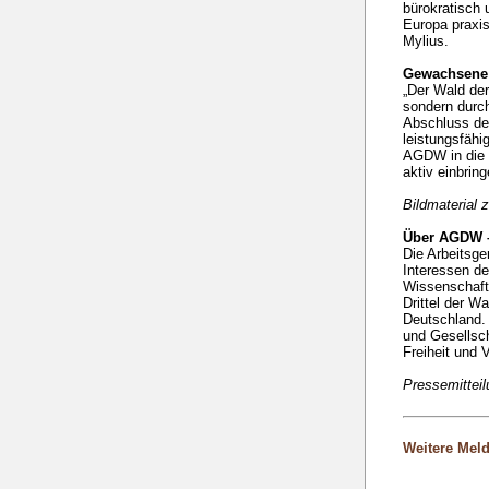
bürokratisch 
Europa praxis
Mylius.
Gewachsene 
„Der Wald der
sondern durch
Abschluss de
leistungsfähi
AGDW in die w
aktiv einbring
Bildmaterial 
Über AGDW –
Die Arbeitsge
Interessen de
Wissenschaft 
Drittel der W
Deutschland. 
und Gesellsch
Freiheit und V
Pressemittei
Weitere Mel