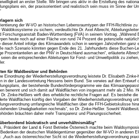
eiwilligkeit an erster Stelle. Wir bringen uns aktiv in die Erstellung des nation
lungsplans ein, der praxisorientiert und realistisch sein muss im Sinne der U
“
rlagern sich
entierung der W-VO an historischen Lebensraumtypen der FFH-Richtlinie zu k
er Waldökosysteme zu sichern, verdeutlichte Dr. Axel Albrecht, Abteilungsleiter
d Forschungsanstalt Baden-Württemberg (FVA) in seinem Vortrag. „Während 
en heute noch auf einer Fläche von rund 74 Prozent die potenzielle natürlic
e dieser Anteil infolge des Klimawandels schon in wenigen Jahrzehnten ganz e
Je nach Szenario könnten gegen Ende des 21. Jahrhunderts diese Buchen-L
ige Prozentanteilen an der PNV in Deutschland ausmachen“, erläuterte Albrech
t seien die entsprechenden Ableitungen für Forst- und Umweltpolitik zu ziehen
er.
ten für Waldbesitzer und Behörden
che Einordnung der Wiederherstellungsverordnung leistete Dr. Elisabeth Zinke-
rin in der Landesvertretung Hessens beim Bund. Sie verwies auf den Entwurf 
llungsplans, der bestehende Bundesförderprogramme wie das Klimaangepa
n benennt und sich damit auf Waldflächen von insgesamt mehr als 2 Mio. He
Dr. Zinke-Heßlers wirft dies erhebliche rechtliche Fragen auf. Es bestehe die
derte Waldflächen künftig den Vorgaben der Wiederherstellungsverordnung unt
lungsverordnung umfangreiche Waldflächen über die FFH-Gebietskulisse hinau
estehenden Unwägbarkeiten nochmals“, so Dr. Zinke-Heßler. Sowohl Waldbesit
ehörden bräuchten daher mehr Transparenz und Planungssicherheit.
, überbordend büokratisch und unverhältnismäßig“
s, Präsident der Land & Forst Betriebe Österreich machte beim Waldsymposi
 Bedenken der deutschen Waldeigentümer gegenüber der W-VO in anderen EU
n: „Auch aus österreichischer Sicht ist die Wiederherstellungsverordnung prax