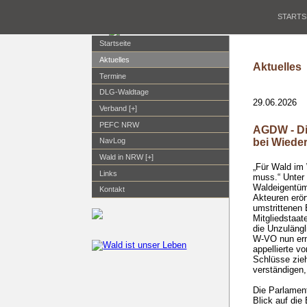
STARTS
Startseite
Aktuelles
Aktuelles
Termine
DLG-Waldtage
29.06.2026
Verband [+]
PEFC NRW
AGDW - Di
bei Wiede
NavLog
Wald in NRW [+]
„Für Wald im
Links
muss.“ Unter
Waldeigentüme
Kontakt
Akteuren erör
umstrittenen
Mitgliedstaat
die Unzulängl
W-VO nun erne
appellierte v
Schlüsse zieh
verständigen,
Die Parlament
Blick auf di