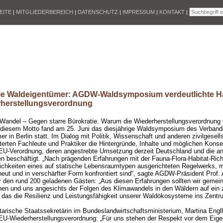
EITE
|
MITGLIEDERBEREICH
|
DATENSCHUTZ
|
IMPRESSUM
|
KONTAKT
|
e Waldeigentümer: AGDW-Waldsymposium verdeutlichte H
rherstellungsverordnung
 Wandel – Gegen starre Bürokratie. Warum die Wiederherstellungsverordnung 
 diesem Motto fand am 25. Juni das diesjährige Waldsymposium des Verba
r in Berlin statt. Im Dialog mit Politik, Wissenschaft und anderen zivilgesell
terten Fachleute und Praktiker die Hintergründe, Inhalte und möglichen Kons
 EU-Verordnung, deren angestrebte Umsetzung derzeit Deutschland und die a
en beschäftigt. „Nach prägenden Erfahrungen mit der Fauna-Flora-Habitat-Rich
ichkeiten eines auf statische Lebensraumtypen ausgerichteten Regelwerks, m
ut und in verschärfter Form konfrontiert sind“, sagte AGDW-Präsident Prof. 
or den rund 200 geladenen Gästen: „Aus diesen Erfahrungen sollten wir gemein
en und uns angesichts der Folgen des Klimawandels in den Wäldern auf ein 
 das die Resilienz und Leistungsfähigkeit unserer Waldökosysteme ins Zentrum
arische Staatssekretärin im Bundeslandwirtschaftsministerium, Martina Englh
e EU-Wiederherstellungsverordnung: „Für uns stehen der Respekt vor dem Eig