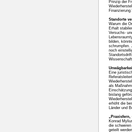
Prinzip der Fr
Wiederherstel
Finanzierung.
Standorte ve
Warum die Ori
Erhalt stabil
Versuchs- un
Lebensraumtyp
bilden, könnt
schrumpfen. 
noch einstell
Standortsdrif
Wissenschaftl
Unwägbarkei
Eine juristis
Referatsleite
Wiederherste
als Maßnahme
Einschätzung 
bislang geför
Wiederherstel
erhöht die b
Länder und B
„Praxisfern
Konrad Myliu
die schweren
geteilt werde