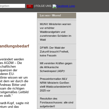
| FOLGE UNS:
Lies mich - Wichtig!
MUNV: Ministerien warnen
vor erhöhter
Waldbrandgefahr und
zunehmenden Schäden im
Wald
andlungsbedarf
DFWR: Der Wald der
Zukunft braucht Freiheit,
keine Fesseln
verändert werden
ndes AGDW – Die
Mit vereinten Kräften gegen
schaftlichen
die Afrikanische
equenzen der
Schweinepest (ASP)!
nderen EU-
tlinie wissen wir um
Presseinformation MLV
it dem wir durch die
NRW: Ministerin Gorißen
Andreas Bitter und
stellt Waldzustandsbericht
sam die richtigen
2025 vor
zeitgemäßes Leitbild
 stellt.“
Resolution des
Forstausschusses: alle sind
ardt-Kopf, sagte mit
aufgefordert!
entum und das