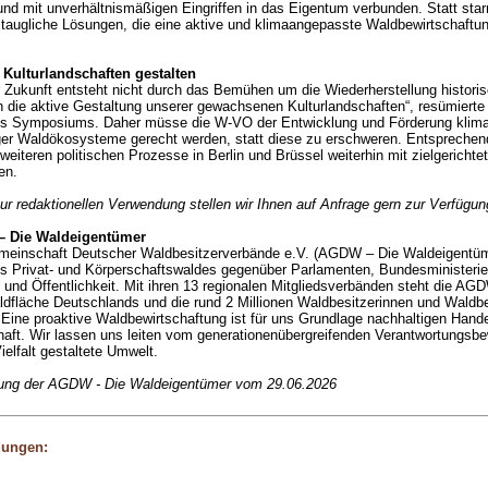
und mit unverhältnismäßigen Eingriffen in das Eigentum verbunden. Statt star
taugliche Lösungen, die eine aktive und klimaangepasste Waldbewirtschaftun
Kulturlandschaften gestalten
 Zukunft entsteht nicht durch das Bemühen um die Wiederherstellung histori
 die aktive Gestaltung unserer gewachsenen Kulturlandschaften“, resümierte 
s Symposiums. Daher müsse die W-VO der Entwicklung und Förderung klimar
ger Waldökosysteme gerecht werden, statt diese zu erschweren. Entsprechen
eiteren politischen Prozesse in Berlin und Brüssel weiterhin mit zielgericht
en.
zur redaktionellen Verwendung stellen wir Ihnen auf Anfrage gern zur Verfügun
 Die Waldeigentümer
meinschaft Deutscher Waldbesitzerverbände e.V. (AGDW – Die Waldeigentümer
s Privat- und Körperschaftswaldes gegenüber Parlamenten, Bundesministerien
und Öffentlichkeit. Mit ihren 13 regionalen Mitgliedsverbänden steht die AG
aldfläche Deutschlands und die rund 2 Millionen Waldbesitzerinnen und Waldbe
Eine proaktive Waldbewirtschaftung ist für uns Grundlage nachhaltigen Hande
aft. Wir lassen uns leiten vom generationenübergreifenden Verantwortungsbew
ielfalt gestaltete Umwelt.
lung der AGDW - Die Waldeigentümer vom 29.06.2026
dungen: