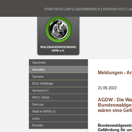
STARTSEITE
|
MITGLIEDERBEREICH
|
DATENSCHUTZ
|
I
Startseite
Aktuelles
Meldungen - Ar
Termine
DLG-Waldtage
21.09.2022
Verband [+]
PEFC NRW
AGDW - Die Wa
Bundeswaldges
NavLog
wären eine Gef
Wald in NRW [+]
Links
Bundeswaldgesetz:
Kontakt
Gefährdung für un