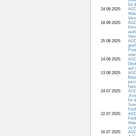
für 
24.09.2025:
AGD
Wald
Ver
18.09.2025:
AGD
Klim
ausb
Vero
25.08.2025:
AGD
grei
Prod
una
14.08.2025:
AGD
Deut
auf 
13.08.2025:
AGD
Bila
jetz
hand
24.07.2025:
AGDW
„Kos
für 
Summ
Förd
22.07.2025:
AGD
För
Wald
zu 
16.07.2025:
AGD