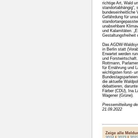
richtige Art, Wald u
standortabhängig“, 
bundeseinheitliche V
Gefährdung für unse
standortangepasste
unabsehbare Klimav
und Kalamitäten. „Es 
Gestaltungsfreiheit
Das AGDW-Waldsymp
in Berlin statt (Vo
Erwartet werden run
und Forstwirtschaft.
Rottmann, Parlament
für Ernährung und L
wichtigsten forst- u
Bundestagsparteien
die aktuelle Waldpo
debattieren, darunt
Färber (CDU), Ina L
Wagener (Grüne).
Pressemitteilung d
21.09.2022
Zeige alle Meld
2024
|
2023
|
202