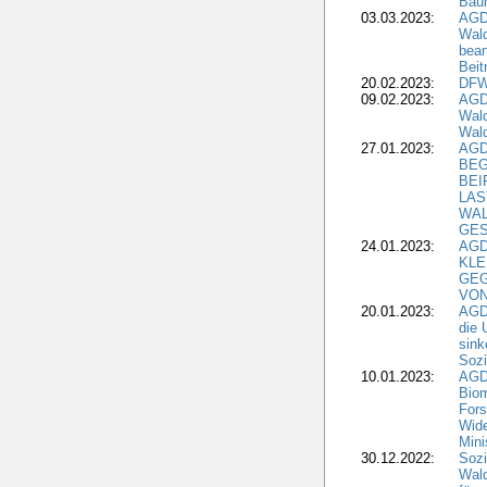
Bäu
03.03.2023:
AGD
Wald
bean
Beit
20.02.2023:
DFW
09.02.2023:
AGD
Wald
Wald
27.01.2023:
AGD
BEG
BEI
LAS
WA
GES
24.01.2023:
AGD
KLE
GEG
VON
20.01.2023:
AGDW
die 
sink
Sozi
10.01.2023:
AGD
Biom
Fors
Wide
Mini
30.12.2022:
Sozi
Wald