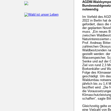
AGDW-Waldsymposi
Bundeswaldgesetze
notwendig
Im Vorfeld des AG
2022 in Berlin hat
gefordert, dass die 
der geplanten Nove
muss. „Ein neues B
zwischen Waldbesi
Naturinteressierten
Prof. Andreas Bitter
zahlreichen Ökosys
Waldbesitzenden nac
gestellt werden: der
Wasserspeicher, Sch
Senke und auf der G
Ziel von rund 2,3 M
Borkenkäfer und Wa
Folge des Klimawan
geschädigt. Um das 
Waldumbau notwendi
jährlich bis zu 1,4
beziffert wird. „Di
die Voraussetzungen
Klimaschutzleistung
schaffen“, sagte Bitt
Gleichzeitig gelte e
eine Vielzahl von B