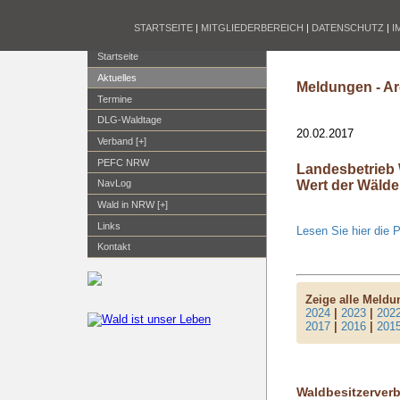
STARTSEITE
|
MITGLIEDERBEREICH
|
DATENSCHUTZ
|
I
Startseite
Aktuelles
Meldungen - Ar
Termine
DLG-Waldtage
20.02.2017
Verband [+]
PEFC NRW
Landesbetrieb
Wert der Wälde
NavLog
Wald in NRW [+]
Links
Lesen Sie hier die 
Kontakt
Zeige alle Meld
2024
|
2023
|
202
2017
|
2016
|
201
Waldbesitzerver