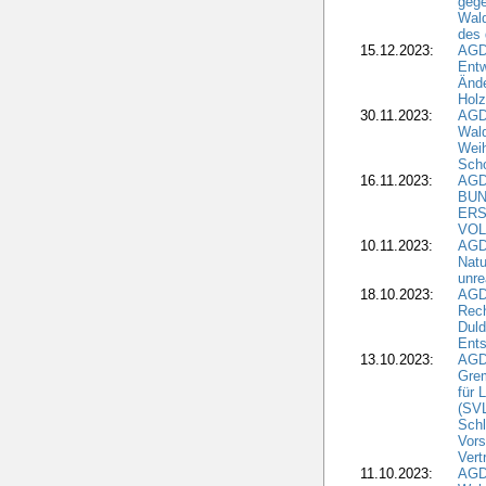
gege
Wald
des
15.12.2023:
AGD
Entw
Änd
Hol
30.11.2023:
AGD
Wal
Wei
Sch
16.11.2023:
AGD
BUN
ERS
VOL
10.11.2023:
AGDW
Natu
unre
18.10.2023:
AGD
Rech
Duld
Ents
13.10.2023:
AGD
Grem
für 
(SV
Schl
Vors
Vert
11.10.2023:
AGD