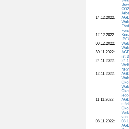
Wirt
Bewi
CO2-
Arbe
14.12.2022:
AGD
Wald
Förd
Fors
12.12.2022:
Konz
IPCC
08.12.2022:
Wald
Wald
30.11.2022:
AGD
ist 
24.11.2022:
24.
Wei
NR
12.11.2022:
AGD
Wal
Ökos
Wald
Ökos
jedo
11.11.2022:
AGD
stär
Ökos
Verf
von 
08.11.2022:
08.1
AGDW