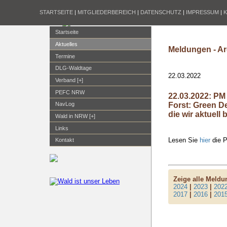
STARTSEITE
|
MITGLIEDERBEREICH
|
DATENSCHUTZ
|
IMPRESSUM
|
Startseite
Aktuelles
Meldungen - Ar
Termine
DLG-Waldtage
22.03.2022
Verband [+]
PEFC NRW
22.03.2022: PM
Forst: Green De
NavLog
die wir aktuell
Wald in NRW [+]
Links
Lesen Sie
hier
die P
Kontakt
Zeige alle Meld
2024
|
2023
|
202
2017
|
2016
|
201