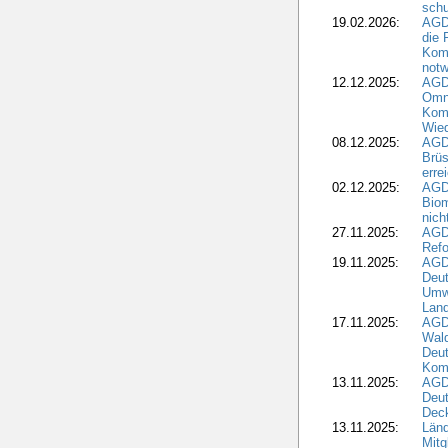
schu
19.02.2026:
AGDW
die 
Komm
notw
12.12.2025:
AGD
Omni
Komm
Wied
08.12.2025:
AGDW
Brüs
erre
02.12.2025:
AGD
Biom
nic
27.11.2025:
AGD
Refo
19.11.2025:
AGD
Deu
Umwe
Land
17.11.2025:
AGD
Wald
Deut
Kom
13.11.2025:
AGD
Deu
Dec
13.11.2025:
Länd
Mitg