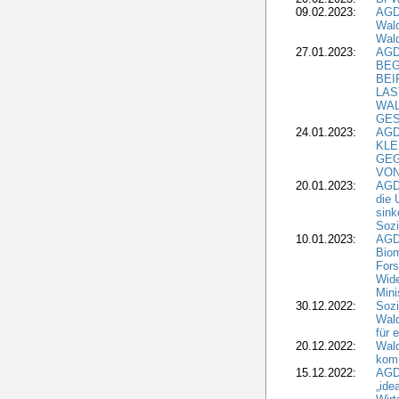
09.02.2023:
AGD
Wald
Wald
27.01.2023:
AGD
BEG
BEI
LAS
WA
GES
24.01.2023:
AGD
KLE
GEG
VON
20.01.2023:
AGDW
die 
sink
Sozi
10.01.2023:
AGD
Biom
Fors
Wide
Mini
30.12.2022:
Sozi
Wald
für 
20.12.2022:
Wal
komm
15.12.2022:
AGD
„ide