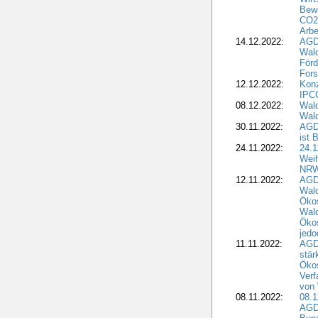
Bewi
CO2-
Arbe
14.12.2022:
AGD
Wald
Förd
Fors
12.12.2022:
Konz
IPCC
08.12.2022:
Wald
Wald
30.11.2022:
AGD
ist 
24.11.2022:
24.
Wei
NR
12.11.2022:
AGD
Wal
Ökos
Wald
Ökos
jedo
11.11.2022:
AGD
stär
Ökos
Verf
von 
08.11.2022:
08.1
AGDW