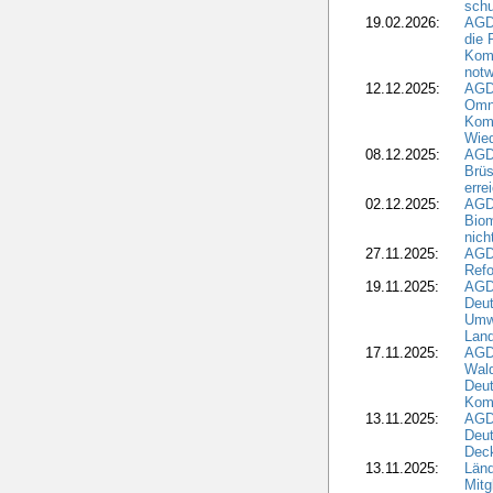
schu
19.02.2026:
AGDW
die 
Komm
notw
12.12.2025:
AGD
Omni
Komm
Wied
08.12.2025:
AGDW
Brüs
erre
02.12.2025:
AGD
Biom
nic
27.11.2025:
AGD
Refo
19.11.2025:
AGD
Deu
Umwe
Land
17.11.2025:
AGD
Wald
Deut
Kom
13.11.2025:
AGD
Deu
Dec
13.11.2025:
Länd
Mitg