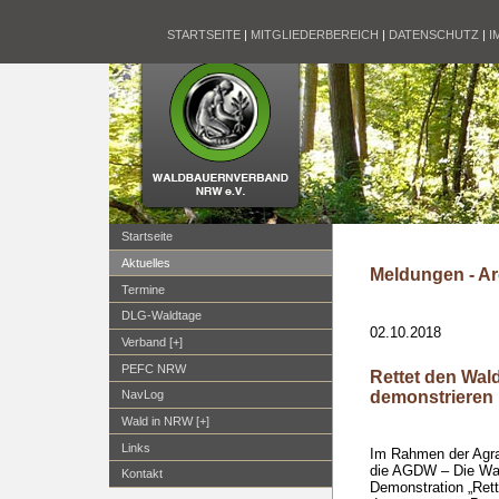
STARTSEITE
|
MITGLIEDERBEREICH
|
DATENSCHUTZ
|
I
Startseite
Aktuelles
Meldungen - Ar
Termine
DLG-Waldtage
02.10.2018
Verband [+]
PEFC NRW
Rettet den Wal
demonstrieren 
NavLog
Wald in NRW [+]
Links
Im Rahmen der Agra
die AGDW – Die Wal
Kontakt
Demonstration „Rett