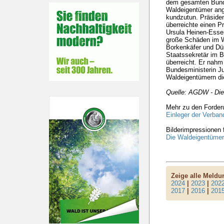
dem gesamten Bund
Waldeigentümer ange
kundzutun. Präside
überreichte einen P
Ursula Heinen-Esser.
große Schäden im W
Borkenkäfer und Dü
Staatssekretär im
überreicht. Er nahm 
Bundesministerin Ju
Waldeigentümern die
Quelle: AGDW - Di
Mehr zu den Forder
Einleger der Verban
Bilderimpressionen 
Die Waldeigentüme
Zeige alle Meld
2024
|
2023
|
202
2017
|
2016
|
201