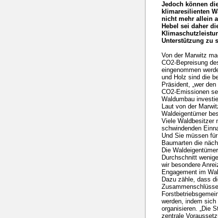
Jedoch können die
klimaresilienten 
nicht mehr allein 
Hebel sei daher d
Klimaschutzleistu
Unterstützung zu 
Von der Marwitz mac
CO2-Bepreisung de
eingenommen werden
und Holz sind die b
Präsident, „wer den
CO2-Emissionen sen
Waldumbau investie
Laut von der Marwit
Waldeigentümer bes
Viele Waldbesitzer
schwindenden Einna
Und Sie müssen für
Baumarten die näch
Die Waldeigentümer
Durchschnitt wenige
wir besondere Anrei
Engagement im Wald
Dazu zähle, dass di
Zusammenschlüsse 
Forstbetriebsgemei
werden, indem sich
organisieren. „Die 
zentrale Voraussetz