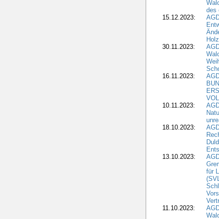
Wald
des
15.12.2023:
AGD
Entw
Änd
Hol
30.11.2023:
AGD
Wal
Wei
Sch
16.11.2023:
AGD
BUN
ERS
VOL
10.11.2023:
AGDW
Natu
unre
18.10.2023:
AGD
Rech
Duld
Ents
13.10.2023:
AGD
Grem
für 
(SV
Schl
Vors
Vert
11.10.2023:
AGD
Wald