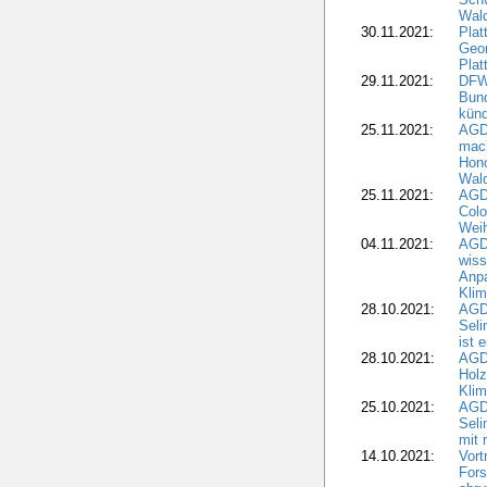
Wal
30.11.2021:
Plat
Geo
Plat
29.11.2021:
DFWR
Bun
künd
25.11.2021:
AGD
mach
Hono
Wald
25.11.2021:
AGD
Colo
Weih
04.11.2021:
AGD
wiss
Anp
Kli
28.10.2021:
AGDW
Sel
ist 
28.10.2021:
AGD
Holz
Kli
25.10.2021:
AGDW
Seli
mit 
14.10.2021:
Vor
Fors