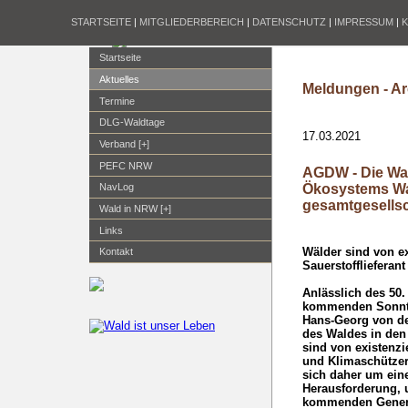
STARTSEITE
|
MITGLIEDERBEREICH
|
DATENSCHUTZ
|
IMPRESSUM
|
Startseite
Aktuelles
Meldungen - Ar
Termine
DLG-Waldtage
17.03.2021
Verband [+]
PEFC NRW
AGDW - Die Wal
Ökosystems Wal
NavLog
gesamtgesellsc
Wald in NRW [+]
Links
Wälder sind von ex
Kontakt
Sauerstofflieferan
Anlässlich des 50.
kommenden Sonnta
Hans-Georg von de
des Waldes in de
sind von existenzi
und Klimaschützer
sich daher um ein
Herausforderung, u
kommenden Generat