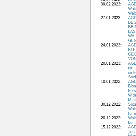
09.02.2023:
AGD
Wald
Wald
27.01.2023:
AGD
BEG
BEI
LAS
WA
GES
24.01.2023:
AGD
KLE
GEG
VON
20.01.2023:
AGDW
die 
sink
Sozi
10.01.2023:
AGD
Biom
Fors
Wide
Mini
30.12.2022:
Sozi
Wald
für 
20.12.2022:
Wal
komm
15.12.2022:
AGD
„ide