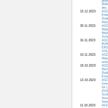
gege
Wald
des
15.12.2023:
AGD
Entw
Änd
Hol
30.11.2023:
AGD
Wal
Wei
Sch
16.11.2023:
AGD
BUN
ERS
VOL
10.11.2023:
AGDW
Natu
unre
18.10.2023:
AGD
Rech
Duld
Ents
13.10.2023:
AGD
Grem
für 
(SV
Schl
Vors
Vert
11.10.2023:
AGD