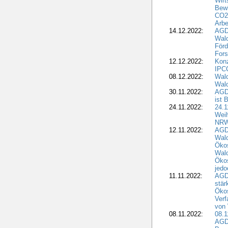
Wirt
Bewi
CO2-
Arbe
14.12.2022:
AGD
Wald
Förd
Fors
12.12.2022:
Konz
IPCC
08.12.2022:
Wald
Wald
30.11.2022:
AGD
ist 
24.11.2022:
24.
Wei
NR
12.11.2022:
AGD
Wal
Ökos
Wald
Ökos
jedo
11.11.2022:
AGD
stär
Ökos
Verf
von 
08.11.2022:
08.1
AGDW