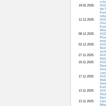
schu
19.02.2026:
AGDW
die 
Komm
notw
12.12.2025:
AGD
Omni
Komm
Wied
08.12.2025:
AGDW
Brüs
erre
02.12.2025:
AGD
Biom
nic
27.11.2025:
AGD
Refo
19.11.2025:
AGD
Deu
Umwe
Land
17.11.2025:
AGD
Wald
Deut
Kom
13.11.2025:
AGD
Deu
Dec
13.11.2025:
Länd
Mitg