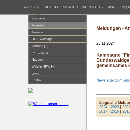
STARTSEITE
|
MITGLIEDERBEREICH
|
DATENSCHUTZ
|
IMPRESSUM
|
Startseite
Aktuelles
Meldungen - Ar
Termine
DLG-Waldtage
25.11.2024
Verband [+]
PEFC NRW
Kampagne "Fi
Bundeswaldgese
NavLog
gemeinsames 
Wald in NRW [+]
Links
Newsletter zum Ab
Kontakt
Zeige alle Meld
2024
|
2023
|
202
2017
|
2016
|
201