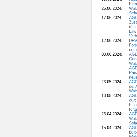
Klim
25.06.2024:
Wal
Schw
17.06.2024:
AGD
Zus
rück
Law 
Verb
12.06.2024:
DFW
Fors
euro
03.06.2024:
AGD
Gen
Wal
AGDW
Pri
neue
23.05.2024:
AGD
der 
Wald
13.05.2024:
AGD
durc
Fina
fort
26.04.2024:
AGD
Wal
Sola
15.04.2024:
AGDW
büro
Wald