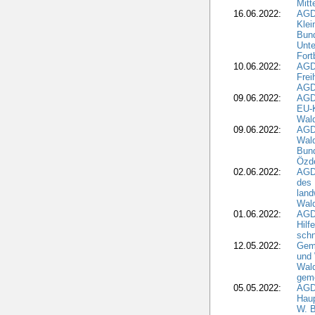
Mitt
16.06.2022:
AGD
Klei
Bund
Unte
Fort
10.06.2022:
AGD
Frei
AGD
09.06.2022:
AGDW
EU-K
Wal
09.06.2022:
AGDW
Wald
Bund
Özd
02.06.2022:
AGD
des 
land
Wal
01.06.2022:
AGDW
Hilf
sch
12.05.2022:
Gem
und
Wald
geme
05.05.2022:
AGD
Haup
W. B