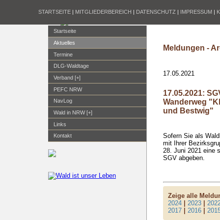
STARTSEITE
|
MITGLIEDERBEREICH
|
DATENSCHUTZ
|
IMPRESSUM
|
Startseite
Aktuelles
Meldungen - Ar
Termine
DLG-Waldtage
17.05.2021
Verband [+]
PEFC NRW
17.05.2021: S
Wanderweg "Kl
NavLog
und Bestwig"
Wald in NRW [+]
Links
Sofern Sie als Wald
Kontakt
mit Ihrer Bezirksg
28. Juni 2021 eine 
SGV abgeben.
Zeige alle Meld
2024
|
2023
|
202
2017
|
2016
|
201