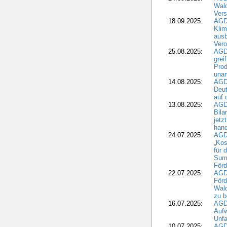
Wald
Ver
18.09.2025:
AGD
Klim
ausb
Vero
25.08.2025:
AGD
grei
Prod
una
14.08.2025:
AGD
Deut
auf 
13.08.2025:
AGD
Bila
jetz
hand
24.07.2025:
AGDW
„Kos
für 
Summ
Förd
22.07.2025:
AGD
För
Wald
zu 
16.07.2025:
AGD
Aufw
Unfa
10.07.2025:
AGD