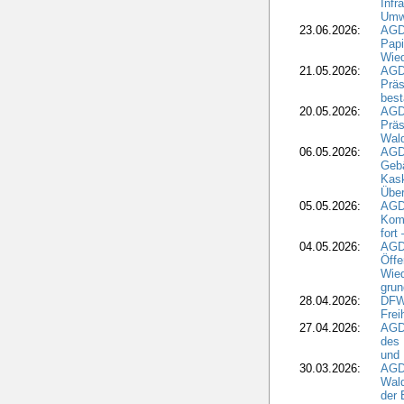
Infr
Umwe
23.06.2026:
AGD
Papi
Wied
21.05.2026:
AGD
Präs
best
20.05.2026:
AGD
Präs
Wal
06.05.2026:
AGD
Geb
Kask
Über
05.05.2026:
AGD
Komm
fort
04.05.2026:
AGDW
Öffe
Wied
grun
28.04.2026:
DFWR
Frei
27.04.2026:
AGD
des
und 
30.03.2026:
AGD
Wald
der 