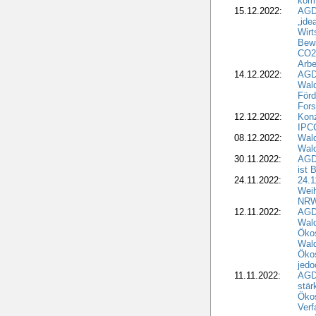
komm
15.12.2022:
AGD
„ide
Wirt
Bewi
CO2-
Arbe
14.12.2022:
AGD
Wald
Förd
Fors
12.12.2022:
Konz
IPCC
08.12.2022:
Wald
Wald
30.11.2022:
AGD
ist 
24.11.2022:
24.
Wei
NR
12.11.2022:
AGD
Wal
Ökos
Wald
Ökos
jedo
11.11.2022:
AGD
stär
Ökos
Verf