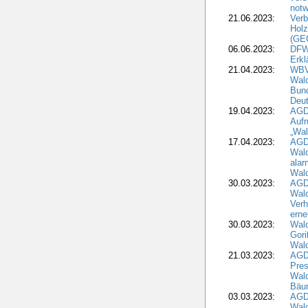
notw
21.06.2023:
Verb
Holz
(GE
06.06.2023:
DFW
Erkl
21.04.2023:
WBV
Wald
Bund
Deu
19.04.2023:
AGD
Aufr
„Wal
17.04.2023:
AGD
Wald
alar
Wald
30.03.2023:
AGD
Wald
Verh
erne
30.03.2023:
Wal
Gori
Wald
21.03.2023:
AGD
Pres
Wald
Bäu
03.03.2023:
AGD
Wald