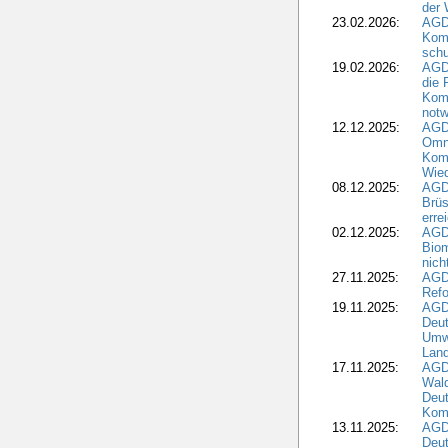
der 
23.02.2026:
AGD
Kom
schu
19.02.2026:
AGDW
die 
Komm
notw
12.12.2025:
AGD
Omni
Komm
Wied
08.12.2025:
AGDW
Brüs
erre
02.12.2025:
AGD
Biom
nic
27.11.2025:
AGD
Refo
19.11.2025:
AGD
Deu
Umwe
Land
17.11.2025:
AGD
Wald
Deut
Kom
13.11.2025:
AGD
Deu