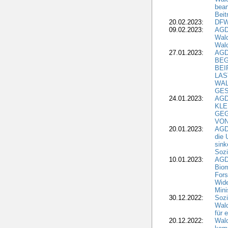
bean
Beit
20.02.2023:
DFW
09.02.2023:
AGD
Wald
Wald
27.01.2023:
AGD
BEG
BEI
LAS
WA
GES
24.01.2023:
AGD
KLE
GEG
VON
20.01.2023:
AGDW
die 
sink
Sozi
10.01.2023:
AGD
Biom
Fors
Wide
Mini
30.12.2022:
Sozi
Wald
für 
20.12.2022:
Wal