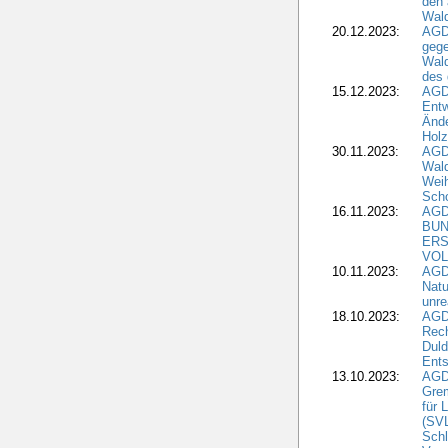
den 
Wal
20.12.2023:
AGD
gege
Wald
des
15.12.2023:
AGD
Entw
Änd
Hol
30.11.2023:
AGD
Wal
Wei
Sch
16.11.2023:
AGD
BUN
ERS
VOL
10.11.2023:
AGDW
Natu
unre
18.10.2023:
AGD
Rech
Duld
Ents
13.10.2023:
AGD
Grem
für 
(SV
Schl