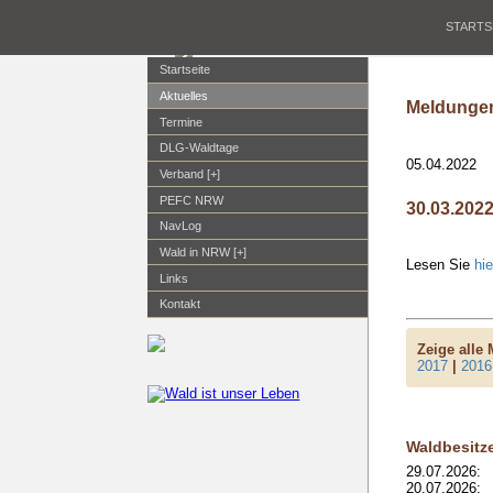
STARTS
Startseite
Aktuelles
Meldungen
Termine
DLG-Waldtage
05.04.2022
Verband [+]
PEFC NRW
30.03.202
NavLog
Wald in NRW [+]
Lesen Sie
hie
Links
Kontakt
Zeige alle
2017
|
2016
Waldbesitz
29.07.2026:
20.07.2026: