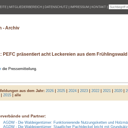
EITE
|
MITGLIEDERBEREICH
|
DATENSCHUTZ
|
IMPRESSUM
|
KONTAKT
|
 - Archiv
2: PEFC präsentiert acht Leckereien aus dem Frühlingswald
r
die Pressemitteilung.
 Meldungen aus dem Jahr:
2026
|
2025
|
2024
|
2023
|
2022
|
2021
|
2020
|
2
|
2015
| alle
erverbände und Partner:
AGDW - Die Waldeigentümer: Funktionierende Nutzungsketten und Holzmär
AGDW - Die Waldeigentümer: Staatlicher Pachtdeckel bricht mit Grundsätz