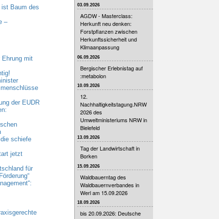
03.09.2026
 ist Baum des
AGDW - Masterclass:
e –
Herkunft neu denken:
Forstpflanzen zwischen
Herkunftssicherheit und
Klimaanpassung
06.09.2026
 Ehrung mit
Bergischer Erlebnistag auf
tig!
:metabolon
nister
10.09.2026
ammenschlüsse
12.
bung der EUDR
Nachhaltigkeitstagung.NRW
en:
2026 des
Umweltministeriums NRW in
ischen
Bielefeld
n
13.09.2026
die schiefe
Tag der Landwirtschaft in
rt jetzt
Borken
15.09.2026
tschland für
Förderung“
Waldbauerntag des
nagement“:
Waldbauernverbandes in
Werl am 15.09.2026
18.09.2026
raxisgerechte
bis 20.09.2026: Deutsche