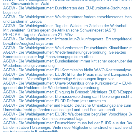
des Klimawandels im Wald
AGDW - Die Waldeigentümer: Durchforsten des EU-Bürokratie-Dschungels 
beginnen!
AGDW - Die Waldeigentümer: Waldeigentümer fordern entschlossenes Han
und Ländern in Europa
AGDW - Die Waldeigentümer: Tag des Waldes im Zeichen der Wirtschaft
Mit vereinten Kräften gegen die Afrikanische Schweinepest (ASP)!
PEFC PM: Tag des Waldes am 21. März
AGDW - Die Waldeigentümer: Infrastruktur-Zukunftsgesetz: Ersatzgeldregel
bewährte Ausgleichssysteme
AGDW - Die Waldeigentümer: Wald verbessert Deutschlands Klimabilanz 
AGDW - Die Waldeigentümer: Wiederherstellungsverordnung: Geleaktes
Kommissionspapier legt Finanzierungsproblem offen
AGDW - Die Waldeigentümer: Bundesländer immer kritischer gegenüber de
Wiederherstellungsverordnung
AGDW - Die Waldeigentümer: EU-Kommission bleibt W-VO-Kostenanalyse 
AGDW - Die Waldeigentümer: EUDR fit für die Praxis machen! Europäisc
ist gefordert - Vorschläge für notwendige Anpassungen liegen vor
AGDW - Die Waldeigentümer: Umwelt-Omnibus ohne Kurskorrektur – EU-
ignoriert die Probleme der Wiederherstellungsverordnung
AGDW - Die Waldeigentümer: Einigung in Brüssel: Wichtiges EUDR-Etappen
AGDW - Die Waldeigentümer: Biomasseverordnung darf Holzenergie nicht
AGDW - Die Waldeigentümer: EUDR-Reform jetzt umsetzen
AGDW - Die Waldeigentümer und FabLF: Deutsche Umsetzungspläne zum
Umweltstrafrecht gefährden nachhaltige Land- und Forstwirtschaft
AGDW - Die Waldeigentümer: EUDR: Waldbesitzer begrüßen Vorschläge D
zur Verbesserung des Kommissionsvorschlags
AGDW - Die Waldeigentümer: Deutschland muss bei der EUDR aus der D
Länderinitiative Holzenergie: Viele neue Mitglieder unterstreichen wachse
der Holzenergie in Bundespolitik