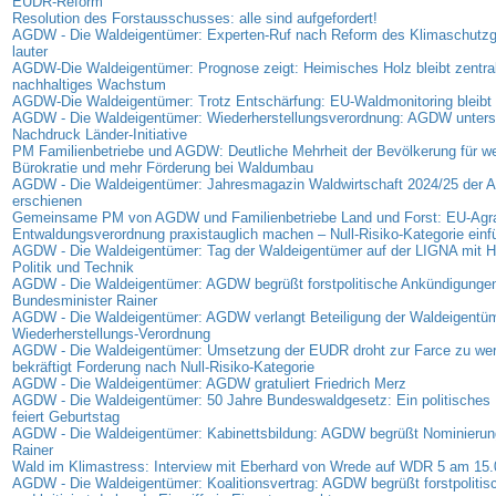
EUDR-Reform
Resolution des Forstausschusses: alle sind aufgefordert!
AGDW - Die Waldeigentümer: Experten-Ruf nach Reform des Klimaschutz
lauter
AGDW-Die Waldeigentümer: Prognose zeigt: Heimisches Holz bleibt zentrale
nachhaltiges Wachstum
AGDW-Die Waldeigentümer: Trotz Entschärfung: EU-Waldmonitoring bleibt 
AGDW - Die Waldeigentümer: Wiederherstellungsverordnung: AGDW unterst
Nachdruck Länder-Initiative
PM Familienbetriebe und AGDW: Deutliche Mehrheit der Bevölkerung für we
Bürokratie und mehr Förderung bei Waldumbau
AGDW - Die Waldeigentümer: Jahresmagazin Waldwirtschaft 2024/25 der
erschienen
Gemeinsame PM von AGDW und Familienbetriebe Land und Forst: EU-Agra
Entwaldungsverordnung praxistauglich machen – Null-Risiko-Kategorie einf
AGDW - Die Waldeigentümer: Tag der Waldeigentümer auf der LIGNA mit Hi
Politik und Technik
AGDW - Die Waldeigentümer: AGDW begrüßt forstpolitische Ankündigunge
Bundesminister Rainer
AGDW - Die Waldeigentümer: AGDW verlangt Beteiligung der Waldeigentüm
Wiederherstellungs-Verordnung
AGDW - Die Waldeigentümer: Umsetzung der EUDR droht zur Farce zu w
bekräftigt Forderung nach Null-Risiko-Kategorie
AGDW - Die Waldeigentümer: AGDW gratuliert Friedrich Merz
AGDW - Die Waldeigentümer: 50 Jahre Bundeswaldgesetz: Ein politisches 
feiert Geburtstag
AGDW - Die Waldeigentümer: Kabinettsbildung: AGDW begrüßt Nominierung
Rainer
Wald im Klimastress: Interview mit Eberhard von Wrede auf WDR 5 am 15
AGDW - Die Waldeigentümer: Koalitionsvertrag: AGDW begrüßt forstpolitis