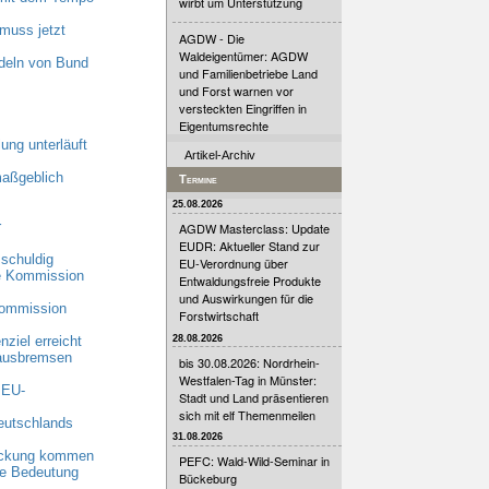
wirbt um Unterstützung
muss jetzt
AGDW - Die
Waldeigentümer: AGDW
deln von Bund
und Familienbetriebe Land
und Forst warnen vor
versteckten Eingriffen in
Eigentumsrechte
ung unterläuft
Artikel-Archiv
maßgeblich
Termine
25.08.2026
r
AGDW Masterclass: Update
EUDR: Aktueller Stand zur
schuldig
EU-Verordnung über
he Kommission
Entwaldungsfreie Produkte
und Auswirkungen für die
Kommission
Forstwirtschaft
28.08.2026
ziel erreicht
 ausbremsen
bis 30.08.2026: Nordrhein-
Westfalen-Tag in Münster:
 EU-
Stadt und Land präsentieren
sich mit elf Themenmeilen
eutschlands
31.08.2026
eckung kommen
PEFC: Wald-Wild-Seminar in
nde Bedeutung
Bückeburg