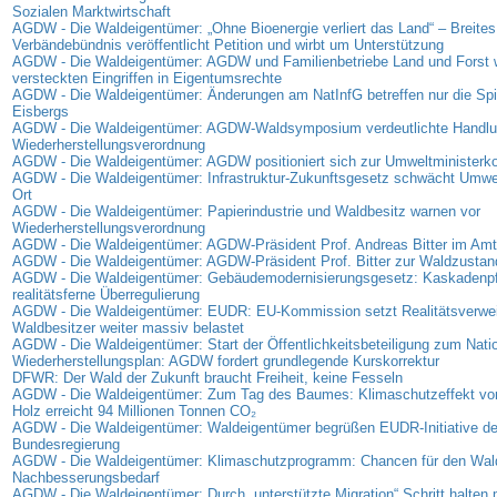
Sozialen Marktwirtschaft
AGDW - Die Waldeigentümer: „Ohne Bioenergie verliert das Land“ – Breites
Verbändebündnis veröffentlicht Petition und wirbt um Unterstützung
AGDW - Die Waldeigentümer: AGDW und Familienbetriebe Land und Forst 
versteckten Eingriffen in Eigentumsrechte
AGDW - Die Waldeigentümer: Änderungen am NatInfG betreffen nur die Spi
Eisbergs
AGDW - Die Waldeigentümer: AGDW-Waldsymposium verdeutlichte Handlun
Wiederherstellungsverordnung
AGDW - Die Waldeigentümer: AGDW positioniert sich zur Umweltministerk
AGDW - Die Waldeigentümer: Infrastruktur-Zukunftsgesetz schwächt Umwe
Ort
AGDW - Die Waldeigentümer: Papierindustrie und Waldbesitz warnen vor
Wiederherstellungsverordnung
AGDW - Die Waldeigentümer: AGDW-Präsident Prof. Andreas Bitter im Amt 
AGDW - Die Waldeigentümer: AGDW-Präsident Prof. Bitter zur Waldzusta
AGDW - Die Waldeigentümer: Gebäudemodernisierungsgesetz: Kaskadenpfli
realitätsferne Überregulierung
AGDW - Die Waldeigentümer: EUDR: EU-Kommission setzt Realitätsverweig
Waldbesitzer weiter massiv belastet
AGDW - Die Waldeigentümer: Start der Öffentlichkeitsbeteiligung zum Nati
Wiederherstellungsplan: AGDW fordert grundlegende Kurskorrektur
DFWR: Der Wald der Zukunft braucht Freiheit, keine Fesseln
AGDW - Die Waldeigentümer: Zum Tag des Baumes: Klimaschutzeffekt vo
Holz erreicht 94 Millionen Tonnen CO₂
AGDW - Die Waldeigentümer: Waldeigentümer begrüßen EUDR-Initiative de
Bundesregierung
AGDW - Die Waldeigentümer: Klimaschutzprogramm: Chancen für den Wal
Nachbesserungsbedarf
AGDW - Die Waldeigentümer: Durch „unterstützte Migration“ Schritt halte