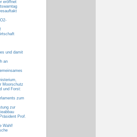
 eröffnet
tswarntag
esauftakt
CO2-
!
rtschaft
es und damit
h an
 gemeinsames
nisterium,
hr Moorschutz
 und Forst:
arlaments zum
stung zur
tieabbau
räsident Prof.
e Wahl!
sche