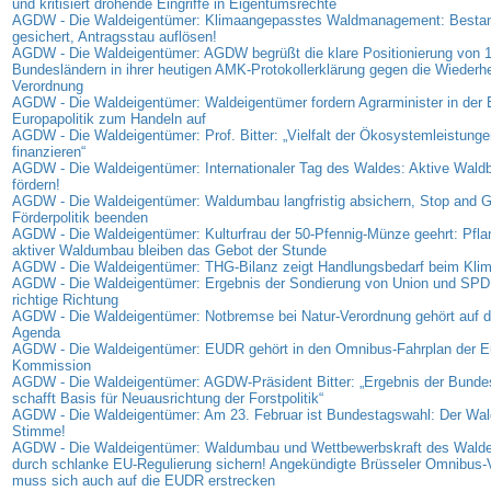
und kritisiert drohende Eingriffe in Eigentumsrechte
AGDW - Die Waldeigentümer: Klimaangepasstes Waldmanagement: Bestan
gesichert, Antragsstau auflösen!
AGDW - Die Waldeigentümer: AGDW begrüßt die klare Positionierung von 
Bundesländern in ihrer heutigen AMK-Protokollerklärung gegen die Wiederhe
Verordnung
AGDW - Die Waldeigentümer: Waldeigentümer fordern Agrarminister in der
Europapolitik zum Handeln auf
AGDW - Die Waldeigentümer: Prof. Bitter: „Vielfalt der Ökosystemleistunge
finanzieren“
AGDW - Die Waldeigentümer: Internationaler Tag des Waldes: Aktive Waldb
fördern!
AGDW - Die Waldeigentümer: Waldumbau langfristig absichern, Stop and G
Förderpolitik beenden
AGDW - Die Waldeigentümer: Kulturfrau der 50-Pfennig-Münze geehrt: Pfl
aktiver Waldumbau bleiben das Gebot der Stunde
AGDW - Die Waldeigentümer: THG-Bilanz zeigt Handlungsbedarf beim Kli
AGDW - Die Waldeigentümer: Ergebnis der Sondierung von Union und SPD: S
richtige Richtung
AGDW - Die Waldeigentümer: Notbremse bei Natur-Verordnung gehört auf di
Agenda
AGDW - Die Waldeigentümer: EUDR gehört in den Omnibus-Fahrplan der E
Kommission
AGDW - Die Waldeigentümer: AGDW-Präsident Bitter: „Ergebnis der Bunde
schafft Basis für Neuausrichtung der Forstpolitik“
AGDW - Die Waldeigentümer: Am 23. Februar ist Bundestagswahl: Der Wald
Stimme!
AGDW - Die Waldeigentümer: Waldumbau und Wettbewerbskraft des Wald
durch schlanke EU-Regulierung sichern! Angekündigte Brüsseler Omnibus-
muss sich auch auf die EUDR erstrecken