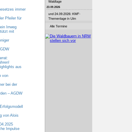
Waldtage
23.09.2026
gesetzes immer
und 24.09.2026: KWF-
r Pfeiler für
Thementage in Ulm
Alle Termine
ein Irrweg
ützt mit
niger
 AGDW
rrat:
ühren!
ghlights aus
n von
er bei der
erden – AGDW
Erfolgsmodell
 von Alois
.04.2025
che Impulse