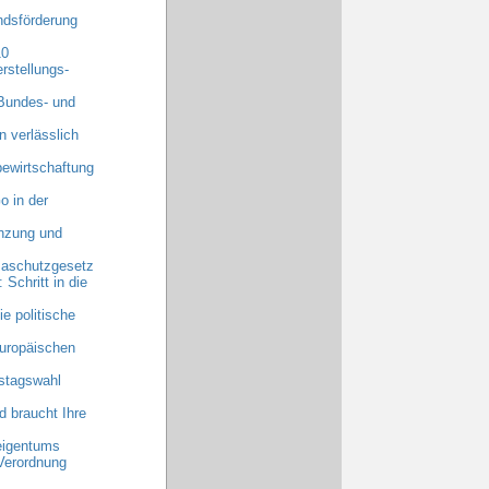
dsförderung
10
rstellungs-
 Bundes- und
n verlässlich
ewirtschaftung
o in der
anzung und
maschutzgesetz
chritt in die
e politische
uropäischen
stagswahl
 braucht Ihre
eigentums
Verordnung