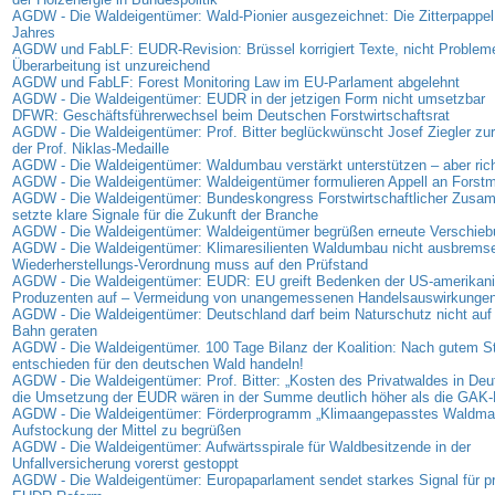
AGDW - Die Waldeigentümer: Wald-Pionier ausgezeichnet: Die Zitterpappel
Jahres
AGDW und FabLF: EUDR-Revision: Brüssel korrigiert Texte, nicht Problem
Überarbeitung ist unzureichend
AGDW und FabLF: Forest Monitoring Law im EU-Parlament abgelehnt
AGDW - Die Waldeigentümer: EUDR in der jetzigen Form nicht umsetzbar
DFWR: Geschäftsführerwechsel beim Deutschen Forstwirtschaftsrat
AGDW - Die Waldeigentümer: Prof. Bitter beglückwünscht Josef Ziegler zur
der Prof. Niklas-Medaille
AGDW - Die Waldeigentümer: Waldumbau verstärkt unterstützen – aber rich
AGDW - Die Waldeigentümer: Waldeigentümer formulieren Appell an Forstmi
AGDW - Die Waldeigentümer: Bundeskongress Forstwirtschaftlicher Zus
setzte klare Signale für die Zukunft der Branche
AGDW - Die Waldeigentümer: Waldeigentümer begrüßen erneute Verschie
AGDW - Die Waldeigentümer: Klimaresilienten Waldumbau nicht ausbrems
Wiederherstellungs-Verordnung muss auf den Prüfstand
AGDW - Die Waldeigentümer: EUDR: EU greift Bedenken der US-amerikan
Produzenten auf – Vermeidung von unangemessenen Handelsauswirkunge
AGDW - Die Waldeigentümer: Deutschland darf beim Naturschutz nicht auf 
Bahn geraten
AGDW - Die Waldeigentümer. 100 Tage Bilanz der Koalition: Nach gutem Sta
entschieden für den deutschen Wald handeln!
AGDW - Die Waldeigentümer: Prof. Bitter: „Kosten des Privatwaldes in Deu
die Umsetzung der EUDR wären in der Summe deutlich höher als die GAK-
AGDW - Die Waldeigentümer: Förderprogramm „Klimaangepasstes Waldma
Aufstockung der Mittel zu begrüßen
AGDW - Die Waldeigentümer: Aufwärtsspirale für Waldbesitzende in der
Unfallversicherung vorerst gestoppt
AGDW - Die Waldeigentümer: Europaparlament sendet starkes Signal für p