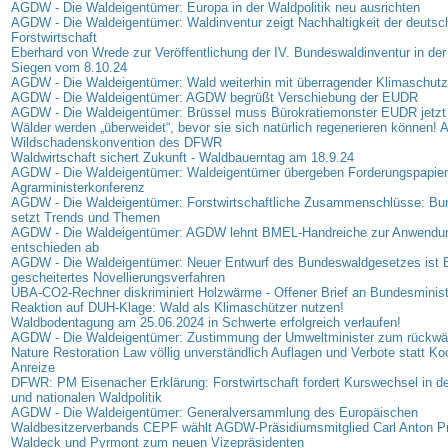
AGDW - Die Waldeigentümer: Europa in der Waldpolitik neu ausrichten
AGDW - Die Waldeigentümer: Waldinventur zeigt Nachhaltigkeit der deutsc
Forstwirtschaft
Eberhard von Wrede zur Veröffentlichung der IV. Bundeswaldinventur in der
Siegen vom 8.10.24
AGDW - Die Waldeigentümer: Wald weiterhin mit überragender Klimaschutz
AGDW - Die Waldeigentümer: AGDW begrüßt Verschiebung der EUDR
AGDW - Die Waldeigentümer: Brüssel muss Bürokratiemonster EUDR jetzt
Wälder werden „überweidet“, bevor sie sich natürlich regenerieren können! A
Wildschadenskonvention des DFWR
Waldwirtschaft sichert Zukunft - Waldbauerntag am 18.9.24
AGDW - Die Waldeigentümer: Waldeigentümer übergeben Forderungspapier
Agrarministerkonferenz
AGDW - Die Waldeigentümer: Forstwirtschaftliche Zusammenschlüsse: B
setzt Trends und Themen
AGDW - Die Waldeigentümer: AGDW lehnt BMEL-Handreiche zur Anwendu
entschieden ab
AGDW - Die Waldeigentümer: Neuer Entwurf des Bundeswaldgesetzes ist B
gescheitertes Novellierungsverfahren
UBA-CO2-Rechner diskriminiert Holzwärme - Offener Brief an Bundesminis
Reaktion auf DUH-Klage: Wald als Klimaschützer nutzen!
Waldbodentagung am 25.06.2024 in Schwerte erfolgreich verlaufen!
AGDW - Die Waldeigentümer: Zustimmung der Umweltminister zum rückwä
Nature Restoration Law völlig unverständlich Auflagen und Verbote statt Ko
Anreize
DFWR: PM Eisenacher Erklärung: Forstwirtschaft fordert Kurswechsel in d
und nationalen Waldpolitik
AGDW - Die Waldeigentümer: Generalversammlung des Europäischen
Waldbesitzerverbands CEPF wählt AGDW-Präsidiumsmitglied Carl Anton Pr
Waldeck und Pyrmont zum neuen Vizepräsidenten