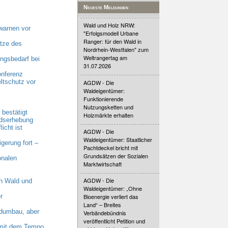
Neueste Meldungen
Wald und Holz NRW:
warnen vor
"Erfolgsmodell Urbane
Ranger: für den Wald in
tze des
Nordrhein-Westfalen" zum
Weltrangertag am
gsbedarf bei
31.07.2026
onferenz
ltschutz vor
AGDW - Die
Waldeigentümer:
Funktionierende
Nutzungsketten und
bestätigt
Holzmärkte erhalten
ndserhebung
cht ist
AGDW - Die
Waldeigentümer: Staatlicher
erung fort –
Pachtdeckel bricht mit
Grundsätzen der Sozialen
onalen
Marktwirtschaft
AGDW - Die
n Wald und
Waldeigentümer: „Ohne
r
Bioenergie verliert das
Land“ – Breites
dumbau, aber
Verbändebündnis
veröffentlicht Petition und
n mit dem Tempo