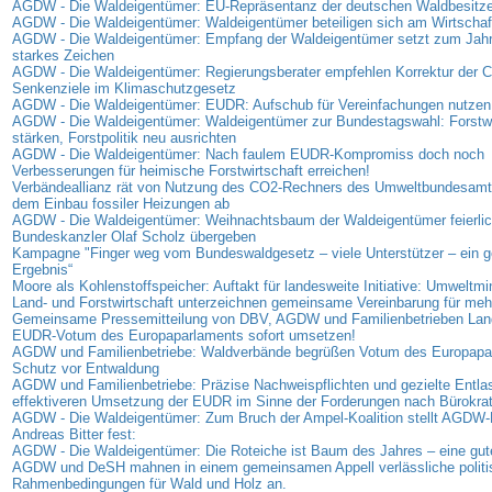
AGDW - Die Waldeigentümer: EU-Repräsentanz der deutschen Waldbesitzer
AGDW - Die Waldeigentümer: Waldeigentümer beteiligen sich am Wirtschaf
AGDW - Die Waldeigentümer: Empfang der Waldeigentümer setzt zum Jahr
starkes Zeichen
AGDW - Die Waldeigentümer: Regierungsberater empfehlen Korrektur der 
Senkenziele im Klimaschutzgesetz
AGDW - Die Waldeigentümer: EUDR: Aufschub für Vereinfachungen nutzen
AGDW - Die Waldeigentümer: Waldeigentümer zur Bundestagswahl: Forstwi
stärken, Forstpolitik neu ausrichten
AGDW - Die Waldeigentümer: Nach faulem EUDR-Kompromiss doch noch
Verbesserungen für heimische Forstwirtschaft erreichen!
Verbändeallianz rät von Nutzung des CO2-Rechners des Umweltbundesamt
dem Einbau fossiler Heizungen ab
AGDW - Die Waldeigentümer: Weihnachtsbaum der Waldeigentümer feierlic
Bundeskanzler Olaf Scholz übergeben
Kampagne "Finger weg vom Bundeswaldgesetz – viele Unterstützer – ein
Ergebnis“
Moore als Kohlenstoffspeicher: Auftakt für landesweite Initiative: Umweltmi
Land- und Forstwirtschaft unterzeichnen gemeinsame Vereinbarung für me
Gemeinsame Pressemitteilung von DBV, AGDW und Familienbetrieben Land
EUDR-Votum des Europaparlaments sofort umsetzen!
AGDW und Familienbetriebe: Waldverbände begrüßen Votum des Europap
Schutz vor Entwaldung
AGDW und Familienbetriebe: Präzise Nachweispflichten und gezielte Entla
effektiveren Umsetzung der EUDR im Sinne der Forderungen nach Bürokra
AGDW - Die Waldeigentümer: Zum Bruch der Ampel-Koalition stellt AGDW-P
Andreas Bitter fest:
AGDW - Die Waldeigentümer: Die Roteiche ist Baum des Jahres – eine gut
AGDW und DeSH mahnen in einem gemeinsamen Appell verlässliche politi
Rahmenbedingungen für Wald und Holz an.