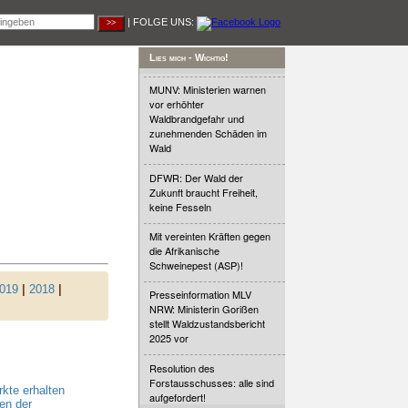
| FOLGE UNS:
Lies mich - Wichtig!
MUNV: Ministerien warnen
vor erhöhter
Waldbrandgefahr und
zunehmenden Schäden im
Wald
DFWR: Der Wald der
Zukunft braucht Freiheit,
keine Fesseln
Mit vereinten Kräften gegen
die Afrikanische
Schweinepest (ASP)!
019
|
2018
|
Presseinformation MLV
NRW: Ministerin Gorißen
stellt Waldzustandsbericht
2025 vor
Resolution des
Forstausschusses: alle sind
kte erhalten
aufgefordert!
en der