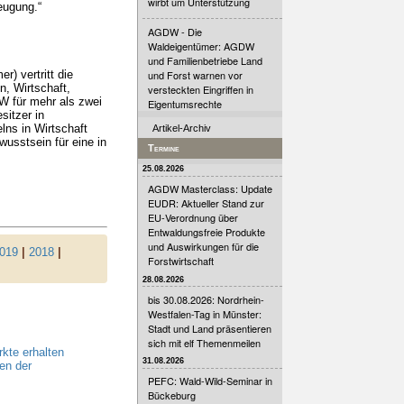
wirbt um Unterstützung
eugung.“
AGDW - Die
Waldeigentümer: AGDW
und Familienbetriebe Land
) vertritt die
und Forst warnen vor
, Wirtschaft,
versteckten Eingriffen in
DW für mehr als zwei
Eigentumsrechte
sitzer in
lns in Wirtschaft
Artikel-Archiv
usstsein für eine in
Termine
25.08.2026
AGDW Masterclass: Update
EUDR: Aktueller Stand zur
EU-Verordnung über
Entwaldungsfreie Produkte
und Auswirkungen für die
019
|
2018
|
Forstwirtschaft
28.08.2026
bis 30.08.2026: Nordrhein-
Westfalen-Tag in Münster:
Stadt und Land präsentieren
sich mit elf Themenmeilen
kte erhalten
31.08.2026
en der
PEFC: Wald-Wild-Seminar in
Bückeburg