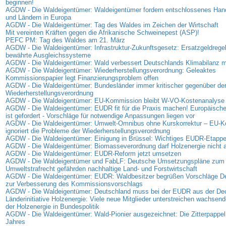
beginnen!
AGDW - Die Waldeigentümer: Waldeigentümer fordern entschlossenes Han
und Ländern in Europa
AGDW - Die Waldeigentümer: Tag des Waldes im Zeichen der Wirtschaft
Mit vereinten Kräften gegen die Afrikanische Schweinepest (ASP)!
PEFC PM: Tag des Waldes am 21. März
AGDW - Die Waldeigentümer: Infrastruktur-Zukunftsgesetz: Ersatzgeldregel
bewährte Ausgleichssysteme
AGDW - Die Waldeigentümer: Wald verbessert Deutschlands Klimabilanz 
AGDW - Die Waldeigentümer: Wiederherstellungsverordnung: Geleaktes
Kommissionspapier legt Finanzierungsproblem offen
AGDW - Die Waldeigentümer: Bundesländer immer kritischer gegenüber de
Wiederherstellungsverordnung
AGDW - Die Waldeigentümer: EU-Kommission bleibt W-VO-Kostenanalyse 
AGDW - Die Waldeigentümer: EUDR fit für die Praxis machen! Europäisc
ist gefordert - Vorschläge für notwendige Anpassungen liegen vor
AGDW - Die Waldeigentümer: Umwelt-Omnibus ohne Kurskorrektur – EU-
ignoriert die Probleme der Wiederherstellungsverordnung
AGDW - Die Waldeigentümer: Einigung in Brüssel: Wichtiges EUDR-Etappen
AGDW - Die Waldeigentümer: Biomasseverordnung darf Holzenergie nicht
AGDW - Die Waldeigentümer: EUDR-Reform jetzt umsetzen
AGDW - Die Waldeigentümer und FabLF: Deutsche Umsetzungspläne zum
Umweltstrafrecht gefährden nachhaltige Land- und Forstwirtschaft
AGDW - Die Waldeigentümer: EUDR: Waldbesitzer begrüßen Vorschläge D
zur Verbesserung des Kommissionsvorschlags
AGDW - Die Waldeigentümer: Deutschland muss bei der EUDR aus der D
Länderinitiative Holzenergie: Viele neue Mitglieder unterstreichen wachse
der Holzenergie in Bundespolitik
AGDW - Die Waldeigentümer: Wald-Pionier ausgezeichnet: Die Zitterpappel
Jahres