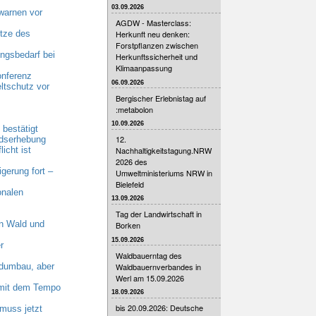
03.09.2026
warnen vor
AGDW - Masterclass:
tze des
Herkunft neu denken:
Forstpflanzen zwischen
gsbedarf bei
Herkunftssicherheit und
Klimaanpassung
onferenz
06.09.2026
ltschutz vor
Bergischer Erlebnistag auf
:metabolon
10.09.2026
bestätigt
12.
ndserhebung
Nachhaltigkeitstagung.NRW
cht ist
2026 des
erung fort –
Umweltministeriums NRW in
Bielefeld
onalen
13.09.2026
Tag der Landwirtschaft in
n Wald und
Borken
15.09.2026
r
Waldbauerntag des
Waldbauernverbandes in
dumbau, aber
Werl am 15.09.2026
n mit dem Tempo
18.09.2026
bis 20.09.2026: Deutsche
muss jetzt