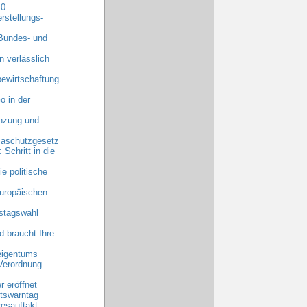
10
rstellungs-
 Bundes- und
n verlässlich
ewirtschaftung
o in der
anzung und
maschutzgesetz
chritt in die
e politische
uropäischen
stagswahl
 braucht Ihre
eigentums
Verordnung
 eröffnet
tswarntag
esauftakt