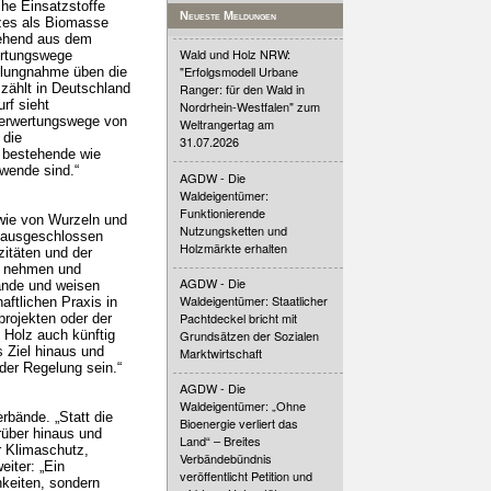
he Einsatzstoffe
Neueste Meldungen
zes als Biomasse
gehend aus dem
Wald und Holz NRW:
ertungswege
"Erfolgsmodell Urbane
llungnahme üben die
 zählt in Deutschland
Ranger: für den Wald in
rf sieht
Nordrhein-Westfalen" zum
 Verwertungswege von
Weltrangertag am
 die
31.07.2026
e bestehende wie
wende sind.“
AGDW - Die
Waldeigentümer:
Funktionierende
owie von Wurzeln und
Nutzungsketten und
g ausgeschlossen
Holzmärkte erhalten
itäten und der
ge nehmen und
AGDW - Die
bände und weisen
Waldeigentümer: Staatlicher
aftlichen Praxis in
Pachtdeckel bricht mit
rojekten oder der
 Holz auch künftig
Grundsätzen der Sozialen
 Ziel hinaus und
Marktwirtschaft
der Regelung sein.“
AGDW - Die
Waldeigentümer: „Ohne
rbände. „Statt die
Bioenergie verliert das
rüber hinaus und
Land“ – Breites
r Klimaschutz,
Verbändebündnis
iter: „Ein
veröffentlicht Petition und
keiten, sondern