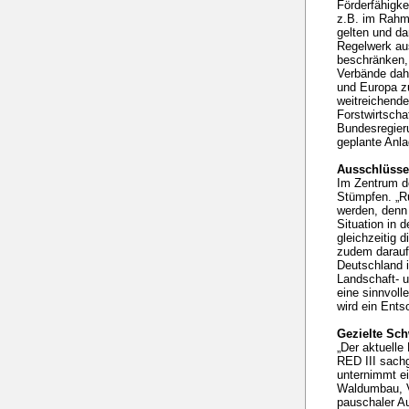
Förderfähigke
z.B. im Rahm
gelten und da
Regelwerk au
beschränken,
Verbände dahe
und Europa zu
weitreichende
Forstwirtscha
Bundesregieru
geplante Anla
Ausschlüsse 
Im Zentrum de
Stümpfen. „Ru
werden, denn 
Situation in 
gleichzeitig 
zudem darauf 
Deutschland i
Landschaft- u
eine sinnvoll
wird ein Ents
Gezielte Sc
„Der aktuelle
RED III sachg
unternimmt ei
Waldumbau, Ve
pauschaler A