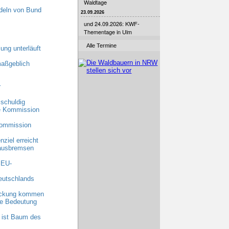
Waldtage
deln von Bund
23.09.2026
und 24.09.2026: KWF-
Thementage in Ulm
Alle Termine
ung unterläuft
maßgeblich
r
schuldig
he Kommission
Kommission
ziel erreicht
 ausbremsen
 EU-
eutschlands
eckung kommen
nde Bedeutung
 ist Baum des