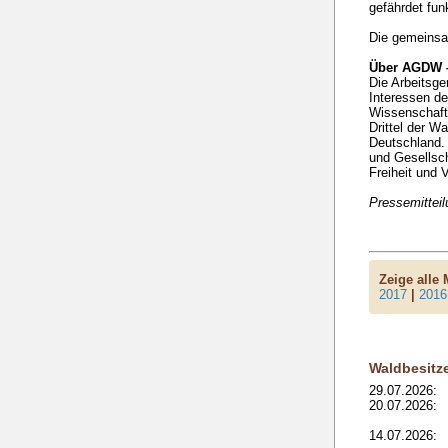
gefährdet fun
Die gemeinsam
Über AGDW –
Die Arbeitsge
Interessen de
Wissenschaft 
Drittel der W
Deutschland. 
und Gesellsch
Freiheit und V
Pressemittei
Zeige alle
2017
|
2016
Waldbesitz
29.07.2026:
20.07.2026:
14.07.2026: