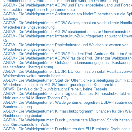
Verbändebündnis veröffentlicht Petition und wirbt um Unterstützung
AGDW - Die Waldeigentümer: AGDW und Familienbetriebe Land und Forst 
versteckten Eingriffen in Eigentumsrechte
AGDW - Die Waldeigentümer: Änderungen am NatInfG betreffen nur die Spi
Eisbergs
AGDW - Die Waldeigentümer: AGDW-Waldsymposium verdeutlichte Handlun
Wiederherstellungsverordnung
AGDW - Die Waldeigentümer: AGDW positioniert sich zur Umweltministerk
AGDW - Die Waldeigentümer: Infrastruktur-Zukunftsgesetz schwächt Umwe
Ort
AGDW - Die Waldeigentümer: Papierindustrie und Waldbesitz warnen vor
Wiederherstellungsverordnung
AGDW - Die Waldeigentümer: AGDW-Präsident Prof. Andreas Bitter im Amt 
AGDW - Die Waldeigentümer: AGDW-Präsident Prof. Bitter zur Waldzusta
AGDW - Die Waldeigentümer: Gebäudemodernisierungsgesetz: Kaskadenpfli
realitätsferne Überregulierung
AGDW - Die Waldeigentümer: EUDR: EU-Kommission setzt Realitätsverweig
Waldbesitzer weiter massiv belastet
AGDW - Die Waldeigentümer: Start der Öffentlichkeitsbeteiligung zum Nati
Wiederherstellungsplan: AGDW fordert grundlegende Kurskorrektur
DFWR: Der Wald der Zukunft braucht Freiheit, keine Fesseln
AGDW - Die Waldeigentümer: Zum Tag des Baumes: Klimaschutzeffekt vo
Holz erreicht 94 Millionen Tonnen CO₂
AGDW - Die Waldeigentümer: Waldeigentümer begrüßen EUDR-Initiative de
Bundesregierung
AGDW - Die Waldeigentümer: Klimaschutzprogramm: Chancen für den Wal
Nachbesserungsbedarf
AGDW - Die Waldeigentümer: Durch „unterstützte Migration“ Schritt halte
des Klimawandels im Wald
AGDW - Die Waldeigentümer: Durchforsten des EU-Bürokratie-Dschungels 