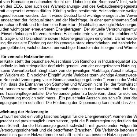
it von Biomasse in nationales Recht um. Dabei legt die BiomasseV fest, welc
en des EEG, aber auch des Wärmeplanungs- und des Gebäudeenergiegeset
mit eingesetzt werden dürfen. Künftig sollen bestimmte Holzsortimente weit
sgeschlossen werden. Damit würde Deutschland wichtige energetische Verw
 ungeachtet der Holzqualitäten und der Nachfrage. In einer gemeinsamen Ste
r scharfe Kritik und fordern eine Korrektur: „Nachhaltig erzeugte Holzenergie
 den wichtigsten erneuerbaren Energieträgern. Der aktuelle Verordnungsentwu
 Einschränkungen für verschiedene Holzsortimente vor, die tief in etablierte
ft, Säge- und Holzindustrie sowie Holzenergieanlagen eingreifen. Damit würde
ng die gezielte Förderung der Holzenergie stark einschränken und zahlreich
gen gefährden, welche derzeit ein wichtiger Baustein der Energie- und Wärme
für zentrale Holzsortimente
r Kritik steht der pauschale Ausschluss von Rundholz in Industriequalität s
ndholz in Industriequalität darf nicht generell von der energetischen Nutzun
seine Verwertbarkeit hängt stark von der jeweiligen Marktlage, Abnahmekapaz
den Wäldern ab. Ein solcher Eingriff würde Waldbesitzern wichtige Absatzwe
die Brennstoffversorgung vieler Biomasseanlagen gefährden“, warnen die Ver
hin, dass die Entnahme von Stümpfen und Wurzeln nicht Teil der forstwirtsch
st, sondern vor allem bei Rodungsmaßnahmen in der Landwirtschaft, bei Baup
nd Trassenpflege anfalle. Die Verbände geben zu bedenken, dass für solches
e Verwertung möglich sein muss: „Ein pauschaler Ausschluss schießt über das
orgungsproblem schaffen. Die Förderung der Deponierung kann nicht das Ziel 
hwächung der Holzenergie
 Entwurf sendet ein völlig falsches Signal für die Energiewende“, warnen die Ve
erecht und praxistauglich umzusetzen, geht die Bundesregierung deutlich da
nen Schritt, der die Holzenergie gezielt schwächt, mit gravierenden Folgen fü
rsorgungssicherheit und die betroffenen Branchen.“ Die Verbände betonen we
usschluss ganzer Holzsortimente schafft nicht etwa bessere Nutzungsmöglich