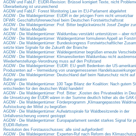
AGDW und FabLF: EUDR-Revision: Brüssel korrigiert Texte, nicht Problem
Überarbeitung ist unzureichend
AGDW und FabLF: Forest Monitoring Law im EU-Parlament abgelehnt
AGDW - Die Waldeigentümer: EUDR in der jetzigen Form nicht umsetzbar
DFWR: Geschäftsführerwechsel beim Deutschen Forstwirtschaftsrat
AGDW - Die Waldeigentümer: Prof. Bitter beglückwünscht Josef Ziegler zur
der Prof. Niklas-Medaille
AGDW - Die Waldeigentümer: Waldumbau verstärkt unterstützen – aber rich
AGDW - Die Waldeigentümer: Waldeigentümer formulieren Appell an Forstmi
AGDW - Die Waldeigentümer: Bundeskongress Forstwirtschaftlicher Zus
setzte klare Signale für die Zukunft der Branche
AGDW - Die Waldeigentümer: Waldeigentümer begrüßen erneute Verschie
AGDW - Die Waldeigentümer: Klimaresilienten Waldumbau nicht ausbrems
Wiederherstellungs-Verordnung muss auf den Prüfstand
AGDW - Die Waldeigentümer: EUDR: EU greift Bedenken der US-amerikan
Produzenten auf – Vermeidung von unangemessenen Handelsauswirkunge
AGDW - Die Waldeigentümer: Deutschland darf beim Naturschutz nicht auf 
Bahn geraten
AGDW - Die Waldeigentümer. 100 Tage Bilanz der Koalition: Nach gutem Sta
entschieden für den deutschen Wald handeln!
AGDW - Die Waldeigentümer: Prof. Bitter: „Kosten des Privatwaldes in Deu
die Umsetzung der EUDR wären in der Summe deutlich höher als die GAK-
AGDW - Die Waldeigentümer: Förderprogramm „Klimaangepasstes Waldma
Aufstockung der Mittel zu begrüßen
AGDW - Die Waldeigentümer: Aufwärtsspirale für Waldbesitzende in der
Unfallversicherung vorerst gestoppt
AGDW - Die Waldeigentümer: Europaparlament sendet starkes Signal für p
EUDR-Reform
Resolution des Forstausschusses: alle sind aufgefordert!
AGDW - Die Waldeigentümer: Experten-Ruf nach Reform des Klimaschutz