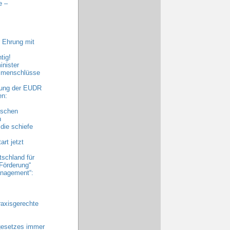
e –
 Ehrung mit
tig!
nister
ammenschlüsse
bung der EUDR
en:
ischen
n
die schiefe
rt jetzt
tschland für
Förderung“
nagement“:
raxisgerechte
gesetzes immer