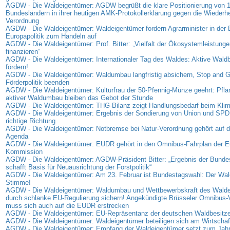
AGDW - Die Waldeigentümer: AGDW begrüßt die klare Positionierung von 
Bundesländern in ihrer heutigen AMK-Protokollerklärung gegen die Wiederhe
Verordnung
AGDW - Die Waldeigentümer: Waldeigentümer fordern Agrarminister in der
Europapolitik zum Handeln auf
AGDW - Die Waldeigentümer: Prof. Bitter: „Vielfalt der Ökosystemleistunge
finanzieren“
AGDW - Die Waldeigentümer: Internationaler Tag des Waldes: Aktive Waldb
fördern!
AGDW - Die Waldeigentümer: Waldumbau langfristig absichern, Stop and G
Förderpolitik beenden
AGDW - Die Waldeigentümer: Kulturfrau der 50-Pfennig-Münze geehrt: Pfl
aktiver Waldumbau bleiben das Gebot der Stunde
AGDW - Die Waldeigentümer: THG-Bilanz zeigt Handlungsbedarf beim Kli
AGDW - Die Waldeigentümer: Ergebnis der Sondierung von Union und SPD: S
richtige Richtung
AGDW - Die Waldeigentümer: Notbremse bei Natur-Verordnung gehört auf di
Agenda
AGDW - Die Waldeigentümer: EUDR gehört in den Omnibus-Fahrplan der E
Kommission
AGDW - Die Waldeigentümer: AGDW-Präsident Bitter: „Ergebnis der Bunde
schafft Basis für Neuausrichtung der Forstpolitik“
AGDW - Die Waldeigentümer: Am 23. Februar ist Bundestagswahl: Der Wald
Stimme!
AGDW - Die Waldeigentümer: Waldumbau und Wettbewerbskraft des Wald
durch schlanke EU-Regulierung sichern! Angekündigte Brüsseler Omnibus-
muss sich auch auf die EUDR erstrecken
AGDW - Die Waldeigentümer: EU-Repräsentanz der deutschen Waldbesitzer
AGDW - Die Waldeigentümer: Waldeigentümer beteiligen sich am Wirtschaf
AGDW - Die Waldeigentümer: Empfang der Waldeigentümer setzt zum Jahr