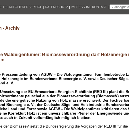
EITE
|
MITGLIEDERBEREICH
|
DATENSCHUTZ
|
IMPRESSUM
|
KONTAKT
|
 - Archiv
e Waldeigentümer: Biomasseverordnung darf Holzenergie 
en
Pressemitteilung von AGDW – Die Waldeigentümer, Familienbetriebe La
 Holzenergie im Bundesverband Bioenergie e. V. sowie Deutscher Säge-
nd e. V.
Umsetzung der EU-Erneuerbare-Energien-Richtlinie (RED III) plant die 
Holzsortimente pauschal aus der Biomasseverordnung (BiomasseV) ausz
de die energetische Nutzung von Holz massiv erschwert. Der Fachverba
d Bioenergie e. V., der Deutsche Säge- und Holzindustrie Bundesverban
iebe Land und Forst sowie AGDW – Die Waldeigentümer kritisieren das 
eine Korrektur: Holz ist ein unverzichtbarer Pfeiler der Energiewende un
s auch in Zukunft vollumfänglich möglich bleiben.
le der BiomasseV setzt die Bundesregierung die Vorgaben der RED III für die 