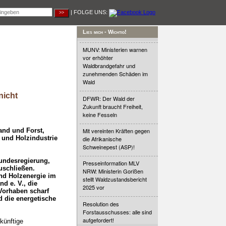
| FOLGE UNS:
Lies mich - Wichtig!
MUNV: Ministerien warnen
vor erhöhter
Waldbrandgefahr und
zunehmenden Schäden im
Wald
nicht
DFWR: Der Wald der
Zukunft braucht Freiheit,
keine Fesseln
nd und Forst,
Mit vereinten Kräften gegen
 und Holzindustrie
die Afrikanische
Schweinepest (ASP)!
Bundesregierung,
Presseinformation MLV
uschließen.
NRW: Ministerin Gorißen
nd Holzenergie im
stellt Waldzustandsbericht
d e. V., die
2025 vor
Vorhaben scharf
d die energetische
Resolution des
Forstausschusses: alle sind
aufgefordert!
künftige