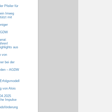
r Pfeiler für
ein Irrweg
ützt mit
niger
 AGDW
rrat:
ühren!
ghlights aus
n von
er bei der
erden – AGDW
Erfolgsmodell
 von Alois
.04.2025
che Impulse
dsförderung