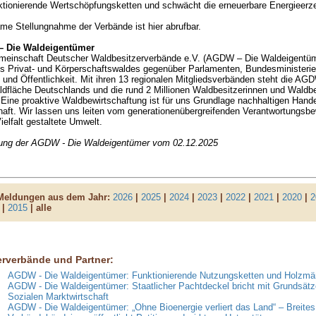
ktionierende Wertschöpfungsketten und schwächt die erneuerbare Energieerz
e Stellungnahme der Verbände ist hier abrufbar.
 Die Waldeigentümer
meinschaft Deutscher Waldbesitzerverbände e.V. (AGDW – Die Waldeigentümer
s Privat- und Körperschaftswaldes gegenüber Parlamenten, Bundesministerien
und Öffentlichkeit. Mit ihren 13 regionalen Mitgliedsverbänden steht die AG
aldfläche Deutschlands und die rund 2 Millionen Waldbesitzerinnen und Waldbe
Eine proaktive Waldbewirtschaftung ist für uns Grundlage nachhaltigen Hande
aft. Wir lassen uns leiten vom generationenübergreifenden Verantwortungsbew
ielfalt gestaltete Umwelt.
lung der AGDW - Die Waldeigentümer vom 02.12.2025
 Meldungen aus dem Jahr:
2026
|
2025
|
2024
|
2023
|
2022
|
2021
|
2020
|
2
|
2015
| alle
erverbände und Partner:
AGDW - Die Waldeigentümer: Funktionierende Nutzungsketten und Holzmär
AGDW - Die Waldeigentümer: Staatlicher Pachtdeckel bricht mit Grundsätz
Sozialen Marktwirtschaft
AGDW - Die Waldeigentümer: „Ohne Bioenergie verliert das Land“ – Breites