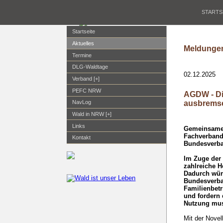
STARTS
Startseite
Aktuelles
Meldungen
Termine
DLG-Waldtage
02.12.2025
Verband [+]
PEFC NRW
AGDW - Di
ausbrems
NavLog
Wald in NRW [+]
Links
Gemeinsame 
Fachverband
Kontakt
Bundesverba
Im Zuge der 
zahlreiche 
Dadurch wür
Bundesverban
Familienbetr
und fordern 
Nutzung mus
Mit der Novel