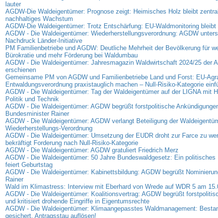
lauter
AGDW-Die Waldeigentümer: Prognose zeigt: Heimisches Holz bleibt zentrale
nachhaltiges Wachstum
AGDW-Die Waldeigentümer: Trotz Entschärfung: EU-Waldmonitoring bleibt 
AGDW - Die Waldeigentümer: Wiederherstellungsverordnung: AGDW unterst
Nachdruck Länder-Initiative
PM Familienbetriebe und AGDW: Deutliche Mehrheit der Bevölkerung für we
Bürokratie und mehr Förderung bei Waldumbau
AGDW - Die Waldeigentümer: Jahresmagazin Waldwirtschaft 2024/25 der
erschienen
Gemeinsame PM von AGDW und Familienbetriebe Land und Forst: EU-Agra
Entwaldungsverordnung praxistauglich machen – Null-Risiko-Kategorie einf
AGDW - Die Waldeigentümer: Tag der Waldeigentümer auf der LIGNA mit Hi
Politik und Technik
AGDW - Die Waldeigentümer: AGDW begrüßt forstpolitische Ankündigunge
Bundesminister Rainer
AGDW - Die Waldeigentümer: AGDW verlangt Beteiligung der Waldeigentüm
Wiederherstellungs-Verordnung
AGDW - Die Waldeigentümer: Umsetzung der EUDR droht zur Farce zu w
bekräftigt Forderung nach Null-Risiko-Kategorie
AGDW - Die Waldeigentümer: AGDW gratuliert Friedrich Merz
AGDW - Die Waldeigentümer: 50 Jahre Bundeswaldgesetz: Ein politisches 
feiert Geburtstag
AGDW - Die Waldeigentümer: Kabinettsbildung: AGDW begrüßt Nominierung
Rainer
Wald im Klimastress: Interview mit Eberhard von Wrede auf WDR 5 am 15
AGDW - Die Waldeigentümer: Koalitionsvertrag: AGDW begrüßt forstpolitis
und kritisiert drohende Eingriffe in Eigentumsrechte
AGDW - Die Waldeigentümer: Klimaangepasstes Waldmanagement: Bestan
gesichert, Antragsstau auflösen!