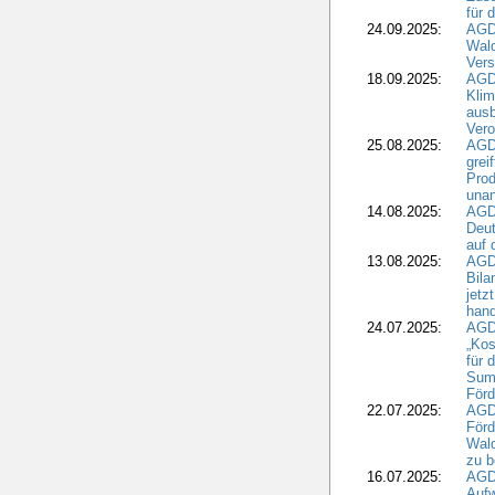
für 
24.09.2025:
AGD
Wald
Ver
18.09.2025:
AGD
Klim
ausb
Vero
25.08.2025:
AGD
grei
Prod
una
14.08.2025:
AGD
Deut
auf 
13.08.2025:
AGD
Bila
jetz
hand
24.07.2025:
AGDW
„Kos
für 
Summ
Förd
22.07.2025:
AGD
För
Wald
zu 
16.07.2025:
AGD
Aufw