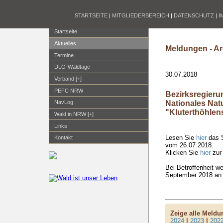
STARTSEITE
|
MITGLIEDERBEREICH
|
DATENSCHUTZ
|
I
Startseite
Aktuelles
Meldungen - Ar
Termine
DLG-Waldtage
30.07.2018
Verband [+]
PEFC NRW
Bezirksregieru
Nationales Na
NavLog
"Kluterthöhlen
Wald in NRW [+]
Links
Lesen Sie
hier
das S
Kontakt
vom 26.07.2018.
Klicken Sie
hier
zur
Bei Betroffenheit we
September 2018 an 
Zeige alle Meld
2024
|
2023
|
202