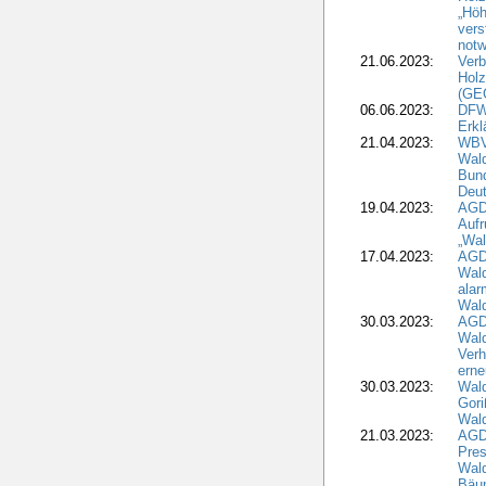
„Höh
vers
notw
21.06.2023:
Verb
Holz
(GE
06.06.2023:
DFW
Erkl
21.04.2023:
WBV
Wald
Bund
Deu
19.04.2023:
AGD
Aufr
„Wal
17.04.2023:
AGD
Wald
alar
Wald
30.03.2023:
AGD
Wald
Verh
erne
30.03.2023:
Wal
Gori
Wald
21.03.2023:
AGD
Pres
Wald
Bäu