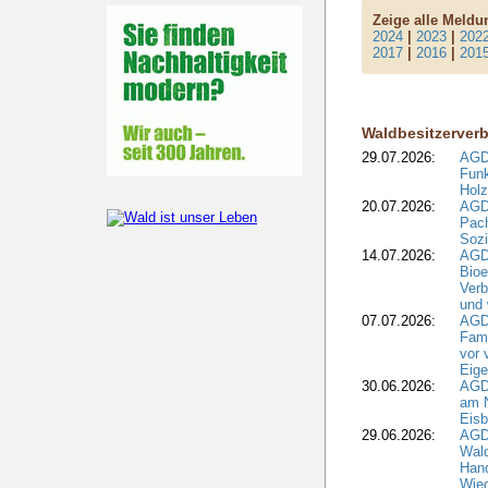
Zeige alle Meld
2024
|
2023
|
202
2017
|
2016
|
201
Waldbesitzerver
29.07.2026:
AGD
Funk
Holz
20.07.2026:
AGDW
Pach
Sozi
14.07.2026:
AGD
Bioe
Verb
und 
07.07.2026:
AGD
Fami
vor 
Eig
30.06.2026:
AGD
am N
Eisb
29.06.2026:
AGD
Wal
Hand
Wied