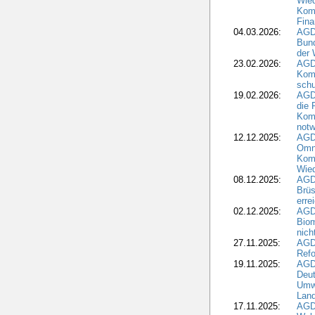
Wied
Komm
Fina
04.03.2026:
AGD
Bund
der 
23.02.2026:
AGD
Kom
schu
19.02.2026:
AGDW
die 
Komm
notw
12.12.2025:
AGD
Omni
Komm
Wied
08.12.2025:
AGDW
Brüs
erre
02.12.2025:
AGD
Biom
nic
27.11.2025:
AGD
Refo
19.11.2025:
AGD
Deu
Umwe
Land
17.11.2025:
AGD