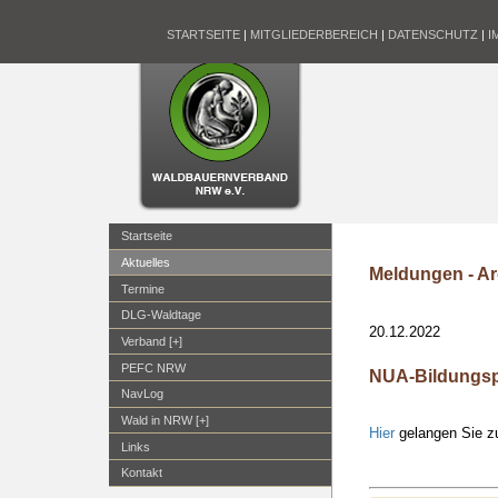
STARTSEITE
|
MITGLIEDERBEREICH
|
DATENSCHUTZ
|
I
Startseite
Aktuelles
Meldungen - Ar
Termine
DLG-Waldtage
20.12.2022
Verband [+]
PEFC NRW
NUA-Bildungs
NavLog
Wald in NRW [+]
Hier
gelangen Sie 
Links
Kontakt