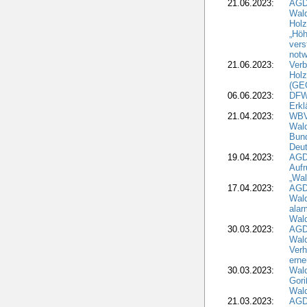
21.06.2023:
AGD
Wal
Holz
„Höh
vers
notw
21.06.2023:
Verb
Holz
(GE
06.06.2023:
DFW
Erkl
21.04.2023:
WBV
Wald
Bund
Deu
19.04.2023:
AGD
Aufr
„Wal
17.04.2023:
AGD
Wald
alar
Wald
30.03.2023:
AGD
Wald
Verh
erne
30.03.2023:
Wal
Gori
Wald
21.03.2023:
AGD