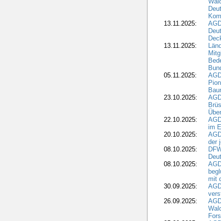
Wald
Deut
Kom
13.11.2025:
AGD
Deu
Dec
13.11.2025:
Länd
Mitg
Bede
Bund
05.11.2025:
AGD
Pion
Bau
23.10.2025:
AGD
Brüs
Über
22.10.2025:
AGD
im E
20.10.2025:
AGD
der 
08.10.2025:
DFW
Deut
08.10.2025:
AGDW
begl
mit 
30.09.2025:
AGD
vers
26.09.2025:
AGD
Wald
Fors