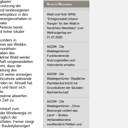
ügbaren
Neueste Meldungen
Umsetzung der
und landeseigenen
Wald und Holz NRW:
eitsplätze in den
"Erfolgsmodell Urbane
energievorhaben in
aler
Ranger: für den Wald in
Akteure bereit.
Nordrhein-Westfalen" zum
d hoher lokaler
Weltrangertag am
31.07.2026
sonders in
rmen wie Wiebke,
AGDW - Die
nordrhein-
Waldeigentümer:
gaben des
Funktionierende
Hektar Wald wieder
Nutzungsketten und
erhaft umgewandelten
Holzmärkte erhalten
mmt, dass der
eitung des
AGDW - Die
ch weiter ansteigen
Waldeigentümer: Staatlicher
Jahrzehnte währende
Pachtdeckel bricht mit
den ist. Aktuell hat
 und lässt sich
Grundsätzen der Sozialen
ie
Marktwirtschaft
Gewinne abwerfen.
e Zeit zu
AGDW - Die
Waldeigentümer: „Ohne
entwurf zum
Bioenergie verliert das
der Windenergie im
Land“ – Breites
üglich der
Verbändebündnis
tfalen. Ferner steigt
veröffentlicht Petition und
er Bauleitplanungen