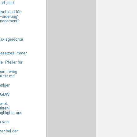
rt jetzt
tschland für
Förderung“
nagement“:
raxisgerechte
gesetzes immer
r Pfeiler für
ein Irrweg
ützt mit
niger
 AGDW
rrat:
ühren!
ghlights aus
n von
er bei der