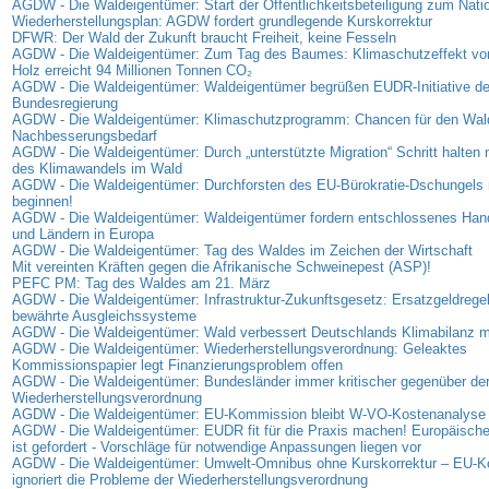
AGDW - Die Waldeigentümer: Start der Öffentlichkeitsbeteiligung zum Nati
Wiederherstellungsplan: AGDW fordert grundlegende Kurskorrektur
DFWR: Der Wald der Zukunft braucht Freiheit, keine Fesseln
AGDW - Die Waldeigentümer: Zum Tag des Baumes: Klimaschutzeffekt vo
Holz erreicht 94 Millionen Tonnen CO₂
AGDW - Die Waldeigentümer: Waldeigentümer begrüßen EUDR-Initiative de
Bundesregierung
AGDW - Die Waldeigentümer: Klimaschutzprogramm: Chancen für den Wal
Nachbesserungsbedarf
AGDW - Die Waldeigentümer: Durch „unterstützte Migration“ Schritt halte
des Klimawandels im Wald
AGDW - Die Waldeigentümer: Durchforsten des EU-Bürokratie-Dschungels 
beginnen!
AGDW - Die Waldeigentümer: Waldeigentümer fordern entschlossenes Han
und Ländern in Europa
AGDW - Die Waldeigentümer: Tag des Waldes im Zeichen der Wirtschaft
Mit vereinten Kräften gegen die Afrikanische Schweinepest (ASP)!
PEFC PM: Tag des Waldes am 21. März
AGDW - Die Waldeigentümer: Infrastruktur-Zukunftsgesetz: Ersatzgeldregel
bewährte Ausgleichssysteme
AGDW - Die Waldeigentümer: Wald verbessert Deutschlands Klimabilanz 
AGDW - Die Waldeigentümer: Wiederherstellungsverordnung: Geleaktes
Kommissionspapier legt Finanzierungsproblem offen
AGDW - Die Waldeigentümer: Bundesländer immer kritischer gegenüber de
Wiederherstellungsverordnung
AGDW - Die Waldeigentümer: EU-Kommission bleibt W-VO-Kostenanalyse 
AGDW - Die Waldeigentümer: EUDR fit für die Praxis machen! Europäisc
ist gefordert - Vorschläge für notwendige Anpassungen liegen vor
AGDW - Die Waldeigentümer: Umwelt-Omnibus ohne Kurskorrektur – EU-
ignoriert die Probleme der Wiederherstellungsverordnung