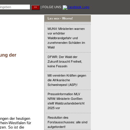
| FOLGE UNS:
Lies mich - Wichtig!
MUNV: Ministerien warnen
vor erhöhter
Waldbrandgefahr und
zunehmenden Schäden im
Wald
ung der
DFWR: Der Wald der
Zukunft braucht Freiheit,
keine Fesseln
Mit vereinten Kräften gegen
die Afrikanische
Schweinepest (ASP)!
Presseinformation MLV
NRW: Ministerin Gorißen
stellt Waldzustandsbericht
2025 vor
Resolution des
ngen der heutigen
Forstausschusses: alle sind
hein-Westfalen für
aufgefordert!
en. So ist die