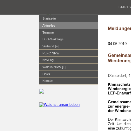
STARTS
Startseite
Aktuelles
Meldungen
Termine
DLG-Waldtage
04.06.2019
Verband [+]
PEFC NRW
Gemeinsam
Windenerg
NavLog
Wald in NRW [+]
Links
Düsseldorf, 4
Kontakt
Klimaschutz
Windenergie 
LEP-Entwurf
Gemeinsame
zur energie-
der Windene
Der Klimasch
Zeit. Um die
eine zukünfti