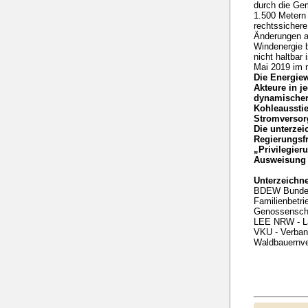
durch die Ge
1.500 Metern
rechtssichere
Änderungen au
Windenergie b
nicht haltbar
Mai 2019 im n
Die Energiew
Akteure in j
dynamischer 
Kohleausstie
Stromversor
Die unterzei
Regierungsf
„Privilegie
Ausweisung 
Unterzeichn
BDEW Bundesv
Familienbetr
Genossenscha
LEE NRW - La
VKU - Verba
Waldbauernv