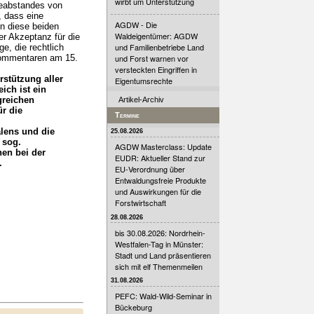
wirbt um Unterstützung
eabstandes von
, dass eine
AGDW - Die
n diese beiden
Waldeigentümer: AGDW
er Akzeptanz für die
und Familienbetriebe Land
e, die rechtlich
nkommentaren am 15.
und Forst warnen vor
versteckten Eingriffen in
rstützung aller
Eigentumsrechte
ich ist ein
greichen
Artikel-Archiv
r die
Termine
lens und die
25.08.2026
 sog.
AGDW Masterclass: Update
en bei der
EUDR: Aktueller Stand zur
.
EU-Verordnung über
Entwaldungsfreie Produkte
und Auswirkungen für die
Forstwirtschaft
28.08.2026
bis 30.08.2026: Nordrhein-
Westfalen-Tag in Münster:
Stadt und Land präsentieren
sich mit elf Themenmeilen
31.08.2026
PEFC: Wald-Wild-Seminar in
Bückeburg