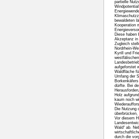
partielle Nut
Windpotential
Energiewende,
Klimaschutzzi
bewaldeten l
Kooperation 
Energieversor
Diese haben b
Akzeptanz in 
Zugleich stel
Nordrhein-We
Kyrill und Fr
westfälische
Landesbetrie
aufgeforstet 
Waldfläche fü
Umfang der S
Borkenkäfers 
dürfte. Bei d
Herausforderu
Holz aufgrund
kaum noch wir
Wiederauffors
Die Nutzung de
überbrücken,
Vor diesem H
Landesentwic
Wald“ ab. Ne
wirtschaftlic
durch die vor