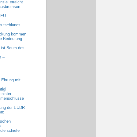
ziel erreicht
 ausbremsen
 EU-
eutschlands
eckung kommen
nde Bedeutung
 ist Baum des
e –
 Ehrung mit
tig!
nister
ammenschlüsse
bung der EUDR
en:
ischen
n
die schiefe