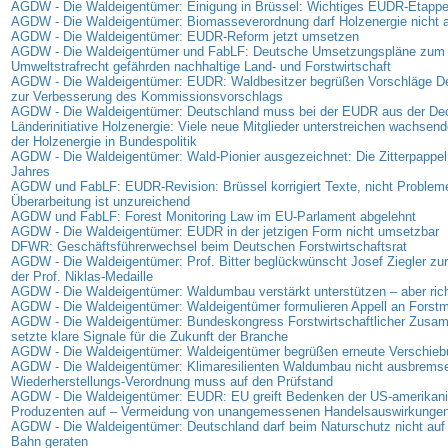
AGDW - Die Waldeigentümer: Einigung in Brüssel: Wichtiges EUDR-Etappen
AGDW - Die Waldeigentümer: Biomasseverordnung darf Holzenergie nicht
AGDW - Die Waldeigentümer: EUDR-Reform jetzt umsetzen
AGDW - Die Waldeigentümer und FabLF: Deutsche Umsetzungspläne zum
Umweltstrafrecht gefährden nachhaltige Land- und Forstwirtschaft
AGDW - Die Waldeigentümer: EUDR: Waldbesitzer begrüßen Vorschläge D
zur Verbesserung des Kommissionsvorschlags
AGDW - Die Waldeigentümer: Deutschland muss bei der EUDR aus der D
Länderinitiative Holzenergie: Viele neue Mitglieder unterstreichen wachse
der Holzenergie in Bundespolitik
AGDW - Die Waldeigentümer: Wald-Pionier ausgezeichnet: Die Zitterpappel
Jahres
AGDW und FabLF: EUDR-Revision: Brüssel korrigiert Texte, nicht Problem
Überarbeitung ist unzureichend
AGDW und FabLF: Forest Monitoring Law im EU-Parlament abgelehnt
AGDW - Die Waldeigentümer: EUDR in der jetzigen Form nicht umsetzbar
DFWR: Geschäftsführerwechsel beim Deutschen Forstwirtschaftsrat
AGDW - Die Waldeigentümer: Prof. Bitter beglückwünscht Josef Ziegler zur
der Prof. Niklas-Medaille
AGDW - Die Waldeigentümer: Waldumbau verstärkt unterstützen – aber rich
AGDW - Die Waldeigentümer: Waldeigentümer formulieren Appell an Forstmi
AGDW - Die Waldeigentümer: Bundeskongress Forstwirtschaftlicher Zus
setzte klare Signale für die Zukunft der Branche
AGDW - Die Waldeigentümer: Waldeigentümer begrüßen erneute Verschie
AGDW - Die Waldeigentümer: Klimaresilienten Waldumbau nicht ausbrems
Wiederherstellungs-Verordnung muss auf den Prüfstand
AGDW - Die Waldeigentümer: EUDR: EU greift Bedenken der US-amerikan
Produzenten auf – Vermeidung von unangemessenen Handelsauswirkunge
AGDW - Die Waldeigentümer: Deutschland darf beim Naturschutz nicht auf 
Bahn geraten