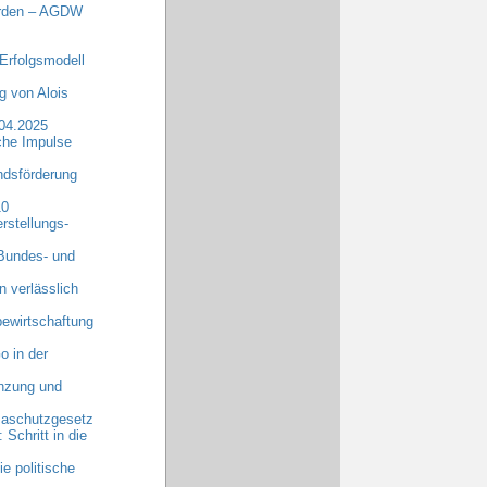
erden – AGDW
Erfolgsmodell
 von Alois
.04.2025
che Impulse
dsförderung
10
rstellungs-
 Bundes- und
n verlässlich
ewirtschaftung
o in der
anzung und
maschutzgesetz
chritt in die
e politische