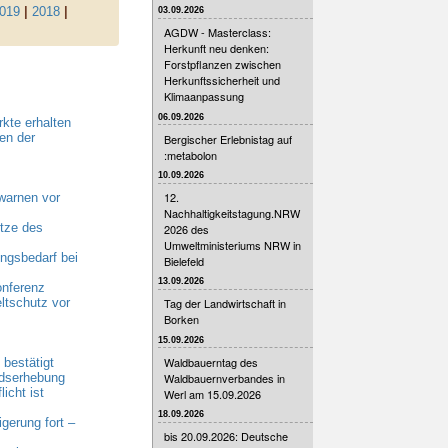
019
|
2018
|
03.09.2026
AGDW - Masterclass:
Herkunft neu denken:
Forstpflanzen zwischen
Herkunftssicherheit und
Klimaanpassung
06.09.2026
kte erhalten
en der
Bergischer Erlebnistag auf
:metabolon
10.09.2026
12.
warnen vor
Nachhaltigkeitstagung.NRW
tze des
2026 des
Umweltministeriums NRW in
gsbedarf bei
Bielefeld
13.09.2026
onferenz
ltschutz vor
Tag der Landwirtschaft in
Borken
15.09.2026
Waldbauerntag des
bestätigt
Waldbauernverbandes in
ndserhebung
cht ist
Werl am 15.09.2026
18.09.2026
erung fort –
bis 20.09.2026: Deutsche