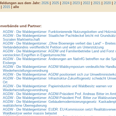
 Meldungen aus dem Jahr:
2026
|
2025
|
2024
|
2023
|
2022
|
2021
|
2020
|
2
|
2015
| alle
erverbände und Partner:
AGDW - Die Waldeigentümer: Funktionierende Nutzungsketten und Holzmär
AGDW - Die Waldeigentümer: Staatlicher Pachtdeckel bricht mit Grundsätz
Sozialen Marktwirtschaft
AGDW - Die Waldeigentümer: „Ohne Bioenergie verliert das Land“ – Breites
Verbändebündnis veröffentlicht Petition und wirbt um Unterstützung
AGDW - Die Waldeigentümer: AGDW und Familienbetriebe Land und Forst 
versteckten Eingriffen in Eigentumsrechte
AGDW - Die Waldeigentümer: Änderungen am NatInfG betreffen nur die Spi
Eisbergs
AGDW - Die Waldeigentümer: AGDW-Waldsymposium verdeutlichte Handlun
Wiederherstellungsverordnung
AGDW - Die Waldeigentümer: AGDW positioniert sich zur Umweltministerk
AGDW - Die Waldeigentümer: Infrastruktur-Zukunftsgesetz schwächt Umwe
Ort
AGDW - Die Waldeigentümer: Papierindustrie und Waldbesitz warnen vor
Wiederherstellungsverordnung
AGDW - Die Waldeigentümer: AGDW-Präsident Prof. Andreas Bitter im Amt 
AGDW - Die Waldeigentümer: AGDW-Präsident Prof. Bitter zur Waldzusta
AGDW - Die Waldeigentümer: Gebäudemodernisierungsgesetz: Kaskadenpfli
realitätsferne Überregulierung
AGDW - Die Waldeigentümer: EUDR: EU-Kommission setzt Realitätsverweig
Waldbesitzer weiter massiv belastet