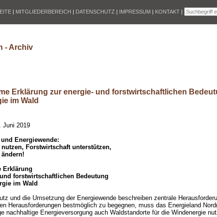
EITE
|
MITGLIEDERBEREICH
|
DATENSCHUTZ
|
IMPRESSUM
|
KONTAKT
|
 - Archiv
e Erklärung zur energie- und forstwirtschaftlichen Bedeut
ie im Wald
. Juni 2019
 und Energiewende:
nutzen, Forstwirtschaft unterstützen,
 ändern!
 Erklärung
 und forstwirtschaftlichen Bedeutung
rgie im Wald
utz und die Umsetzung der Energiewende beschreiben zentrale Herausforderu
sen Herausforderungen bestmöglich zu begegnen, muss das Energieland Nordr
ge nachhaltige Energieversorgung auch Waldstandorte für die Windenergie nutz