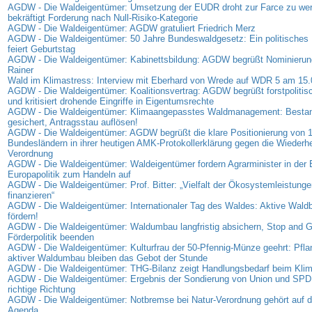
AGDW - Die Waldeigentümer: Umsetzung der EUDR droht zur Farce zu w
bekräftigt Forderung nach Null-Risiko-Kategorie
AGDW - Die Waldeigentümer: AGDW gratuliert Friedrich Merz
AGDW - Die Waldeigentümer: 50 Jahre Bundeswaldgesetz: Ein politisches 
feiert Geburtstag
AGDW - Die Waldeigentümer: Kabinettsbildung: AGDW begrüßt Nominierung
Rainer
Wald im Klimastress: Interview mit Eberhard von Wrede auf WDR 5 am 15
AGDW - Die Waldeigentümer: Koalitionsvertrag: AGDW begrüßt forstpolitis
und kritisiert drohende Eingriffe in Eigentumsrechte
AGDW - Die Waldeigentümer: Klimaangepasstes Waldmanagement: Bestan
gesichert, Antragsstau auflösen!
AGDW - Die Waldeigentümer: AGDW begrüßt die klare Positionierung von 
Bundesländern in ihrer heutigen AMK-Protokollerklärung gegen die Wiederhe
Verordnung
AGDW - Die Waldeigentümer: Waldeigentümer fordern Agrarminister in der
Europapolitik zum Handeln auf
AGDW - Die Waldeigentümer: Prof. Bitter: „Vielfalt der Ökosystemleistunge
finanzieren“
AGDW - Die Waldeigentümer: Internationaler Tag des Waldes: Aktive Waldb
fördern!
AGDW - Die Waldeigentümer: Waldumbau langfristig absichern, Stop and G
Förderpolitik beenden
AGDW - Die Waldeigentümer: Kulturfrau der 50-Pfennig-Münze geehrt: Pfl
aktiver Waldumbau bleiben das Gebot der Stunde
AGDW - Die Waldeigentümer: THG-Bilanz zeigt Handlungsbedarf beim Kli
AGDW - Die Waldeigentümer: Ergebnis der Sondierung von Union und SPD: S
richtige Richtung
AGDW - Die Waldeigentümer: Notbremse bei Natur-Verordnung gehört auf di
Agenda