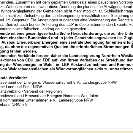
meinden. Zusammen mit dem geplanten Grundsatz eines pauschalen Vorsorg
 zu Wohngebieten erschwert diese Änderung die planerische Abwägung derart
 Windenergieplanung der Gemeinden nicht mehr möglich ist. Schließlich trage
ch nicht zur Zielsetzung der Landesregierung hinsichtlich einer Steigerung d
ei. Im Gegenteil: Die Änderungen suggerieren eine Veränderung der Rechtslag
 ist. Dies ist auch bei der Anhörung des LEP in übereinstimmenden Experte
ordrhein-westfälischen Landtag deutlich geworden.
ende ist eine gesamtgesellschaftliche Herausforderung, die auf die Unte
edem einzelnen Bundesland und in jeder Gemeinde angewiesen ist. Zugle
Ausbau Erneuerbarer Energien eine zentrale Bedingung für einen erfol
g, da ohne die regenerativen Quellen die erforderlichen Strommengen fü
gung fehlen werden.
chnenden Verbände fordern daher die Landesregierung Nordrhein-Westfa
raktionen von CDU und FDP auf, von ihrem Vorhaben der Streichung der
rung der Windenergie im Wald“ im LEP Abstand zu nehmen und Kommun
von Waldschadensflächen als Windvorrangflächen aktiv zu unterstützen
ende Verbände:
erband der Energie u. Wasserwirtschaft e.V., Landesgruppe NRW
iebe Land und Forst NRW
ftsverband - Verband der Regionen
ndesverband Erneuerbare Energien Nordrhein-Westfalen
nd kommunaler Unternehmen e.V., Landesgruppe NRW
erband NRW e.V.