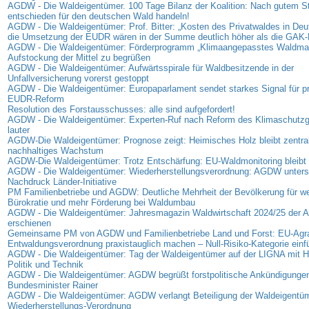
AGDW - Die Waldeigentümer. 100 Tage Bilanz der Koalition: Nach gutem Sta
entschieden für den deutschen Wald handeln!
AGDW - Die Waldeigentümer: Prof. Bitter: „Kosten des Privatwaldes in Deu
die Umsetzung der EUDR wären in der Summe deutlich höher als die GAK-
AGDW - Die Waldeigentümer: Förderprogramm „Klimaangepasstes Waldma
Aufstockung der Mittel zu begrüßen
AGDW - Die Waldeigentümer: Aufwärtsspirale für Waldbesitzende in der
Unfallversicherung vorerst gestoppt
AGDW - Die Waldeigentümer: Europaparlament sendet starkes Signal für p
EUDR-Reform
Resolution des Forstausschusses: alle sind aufgefordert!
AGDW - Die Waldeigentümer: Experten-Ruf nach Reform des Klimaschutz
lauter
AGDW-Die Waldeigentümer: Prognose zeigt: Heimisches Holz bleibt zentrale
nachhaltiges Wachstum
AGDW-Die Waldeigentümer: Trotz Entschärfung: EU-Waldmonitoring bleibt 
AGDW - Die Waldeigentümer: Wiederherstellungsverordnung: AGDW unterst
Nachdruck Länder-Initiative
PM Familienbetriebe und AGDW: Deutliche Mehrheit der Bevölkerung für we
Bürokratie und mehr Förderung bei Waldumbau
AGDW - Die Waldeigentümer: Jahresmagazin Waldwirtschaft 2024/25 der
erschienen
Gemeinsame PM von AGDW und Familienbetriebe Land und Forst: EU-Agra
Entwaldungsverordnung praxistauglich machen – Null-Risiko-Kategorie einf
AGDW - Die Waldeigentümer: Tag der Waldeigentümer auf der LIGNA mit Hi
Politik und Technik
AGDW - Die Waldeigentümer: AGDW begrüßt forstpolitische Ankündigunge
Bundesminister Rainer
AGDW - Die Waldeigentümer: AGDW verlangt Beteiligung der Waldeigentüm
Wiederherstellungs-Verordnung