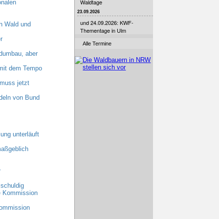
Waldtage
onalen
23.09.2026
und 24.09.2026: KWF-
n Wald und
Thementage in Ulm
r
Alle Termine
dumbau, aber
n mit dem Tempo
muss jetzt
deln von Bund
ung unterläuft
maßgeblich
r
schuldig
he Kommission
Kommission