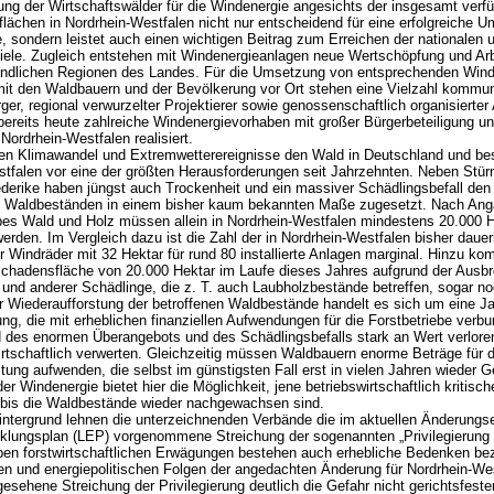
zung der Wirtschaftswälder für die Windenergie angesichts der insgesamt verf
flächen in Nordrhein-Westfalen nicht nur entscheidend für eine erfolgreiche 
 sondern leistet auch einen wichtigen Beitrag zum Erreichen der nationalen 
ele. Zugleich entstehen mit Windenergieanlagen neue Wertschöpfung und Arb
ändlichen Regionen des Landes. Für die Umsetzung von entsprechenden Wind
mit den Waldbauern und der Bevölkerung vor Ort stehen eine Vielzahl kommun
ger, regional verwurzelter Projektierer sowie genossenschaftlich organisierter 
ereits heute zahlreiche Windenergievorhaben mit großer Bürgerbeteiligung un
Nordrhein-Westfalen realisiert.
len Klimawandel und Extremwetterereignisse den Wald in Deutschland und be
stfalen vor eine der größten Herausforderungen seit Jahrzehnten. Neben Stü
iederike haben jüngst auch Trockenheit und ein massiver Schädlingsbefall den 
n Waldbeständen in einem bisher kaum bekannten Maße zugesetzt. Nach An
bes Wald und Holz müssen allein in Nordrhein-Westfalen mindestens 20.000 
werden. Im Vergleich dazu ist die Zahl der in Nordrhein-Westfalen bisher dau
r Windräder mit 32 Hektar für rund 80 installierte Anlagen marginal. Hinzu ko
chadensfläche von 20.000 Hektar im Laufe dieses Jahres aufgrund der Ausbr
und anderer Schädlinge, die z. T. auch Laubholzbestände betreffen, sogar no
er Wiederaufforstung der betroffenen Waldbestände handelt es sich um eine 
ng, die mit erheblichen finanziellen Aufwendungen für die Forstbetriebe verbun
 des enormen Überangebots und des Schädlingsbefalls stark an Wert verloren
tschaftlich verwerten. Gleichzeitig müssen Waldbauern enorme Beträge für d
tung aufwenden, die selbst im günstigsten Fall erst in vielen Jahren wieder 
r Windenergie bietet hier die Möglichkeit, jene betriebswirtschaftlich kritisch
 bis die Waldbestände wieder nachgewachsen sind.
intergrund lehnen die unterzeichnenden Verbände die im aktuellen Änderungs
klungsplan (LEP) vorgenommene Streichung der sogenannten „Privilegierung 
ben forstwirtschaftlichen Erwägungen bestehen auch erhebliche Bedenken bez
hen und energiepolitischen Folgen der angedachten Änderung für Nordrhein-Wes
gesehene Streichung der Privilegierung deutlich die Gefahr nicht gerichtsfest