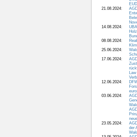
EUD
21.08.2024:
AGD
Entw
Bele
Nove
14.08.2024:
UBA-
Holz
Bun
08.08.2024:
Reak
Klim
25.06.2024:
Wal
Schw
17.06.2024:
AGD
Zus
rück
Law 
Verb
12.06.2024:
DFW
Fors
euro
03.06.2024:
AGD
Gen
Wal
AGDW
Pri
neue
23.05.2024:
AGD
der 
Wald
13.05.2024:
AGD