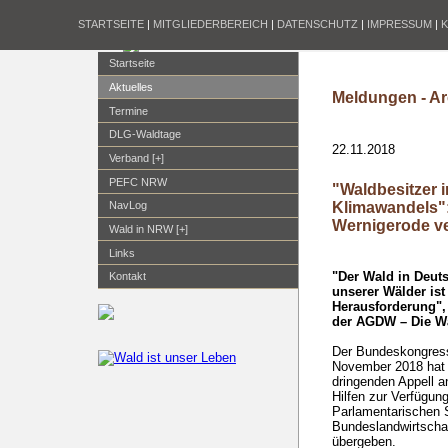
STARTSEITE
|
MITGLIEDERBEREICH
|
DATENSCHUTZ
|
IMPRESSUM
|
Startseite
Aktuelles
Meldungen - Ar
Termine
DLG-Waldtage
22.11.2018
Verband [+]
PEFC NRW
"Waldbesitzer 
Klimawandels"
NavLog
Wernigerode ve
Wald in NRW [+]
Links
"Der Wald in Deutsc
Kontakt
unserer Wälder ist
Herausforderung",
der AGDW – Die W
Der Bundeskongress
November 2018 hat e
dringenden Appell an
Hilfen zur Verfügun
Parlamentarischen 
Bundeslandwirtscha
übergeben.