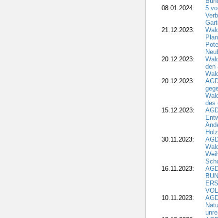
Bund
08.01.2024:
5 vo
Verb
Gar
21.12.2023:
Wald
Plan
Pote
Neub
20.12.2023:
Wald
den 
Wal
20.12.2023:
AGD
gege
Wald
des
15.12.2023:
AGD
Entw
Änd
Hol
30.11.2023:
AGD
Wal
Wei
Sch
16.11.2023:
AGD
BUN
ERS
VOL
10.11.2023:
AGDW
Natu
unre