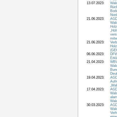
13.07.2023:
Wald
Rück
Bork
Nord
21.06.2023:
AGD
Wal
Holz
„Höh
vers
notw
21.06.2023:
Verb
Holz
(GE
06.06.2023:
DFW
Erkl
21.04.2023:
WBV
Wald
Bund
Deu
19.04.2023:
AGD
Aufr
„Wal
17.04.2023:
AGD
Wald
alar
Wald
30.03.2023:
AGD
Wald
Verh
erne