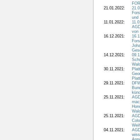
FOR
21.01.2022:
21.0
Fors
und 
11.01.2022:
11.0
AGDW
von 
16.12.2021:
16.1
Fors
Joha
Gesc
14.12.2021:
09.1
Schw
Wal
30.11.2021:
Plat
Geo
Plat
29.11.2021:
DFWR
Bun
künd
25.11.2021:
AGD
mach
Hono
Wald
25.11.2021:
AGD
Colo
Weih
04.11.2021:
AGD
wiss
Anp