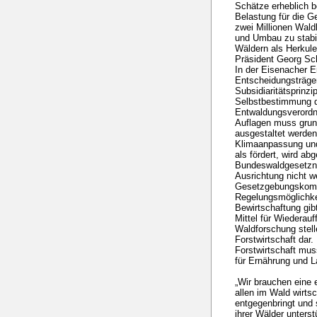
Schätze erheblich b
Belastung für die G
zwei Millionen Wald
und Umbau zu stabil
Wäldern als Herkul
Präsident Georg Sc
In der Eisenacher E
Entscheidungsträger
Subsidiaritätsprinzi
Selbstbestimmung d
Entwaldungsverordn
Auflagen muss grund
ausgestaltet werden
Klimaanpassung und
als fördert, wird ab
Bundeswaldgesetznov
Ausrichtung nicht we
Gesetzgebungskomp
Regelungsmöglichkeit
Bewirtschaftung gib
Mittel für Wiedera
Waldforschung stell
Forstwirtschaft dar.
Forstwirtschaft mu
für Ernährung und L
„Wir brauchen eine 
allen im Wald wirt
entgegenbringt und 
ihrer Wälder unterst