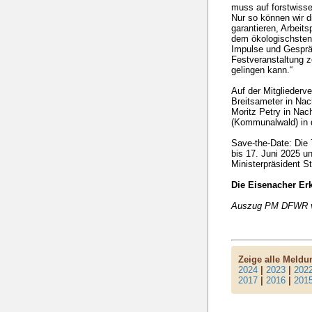
muss auf forstwisse
Nur so können wir d
garantieren, Arbeit
dem ökologischsten 
Impulse und Gesprä
Festveranstaltung 
gelingen kann.“
Auf der Mitglieder
Breitsameter in Nac
Moritz Petry in Nac
(Kommunalwald) in
Save-the-Date: Die
bis 17. Juni 2025 u
Ministerpräsident S
Die Eisenacher Er
Auszug PM DFWR v
Zeige alle Meld
2024
|
2023
|
202
2017
|
2016
|
201