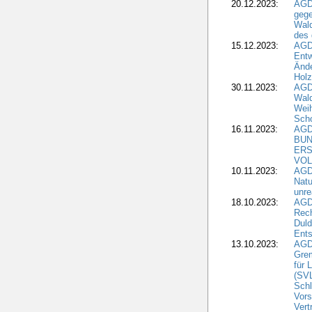
20.12.2023:
AGD
gege
Wald
des
15.12.2023:
AGD
Entw
Änd
Hol
30.11.2023:
AGD
Wal
Wei
Sch
16.11.2023:
AGD
BUN
ERS
VOL
10.11.2023:
AGDW
Natu
unre
18.10.2023:
AGD
Rech
Duld
Ents
13.10.2023:
AGD
Grem
für 
(SV
Schl
Vors
Vert