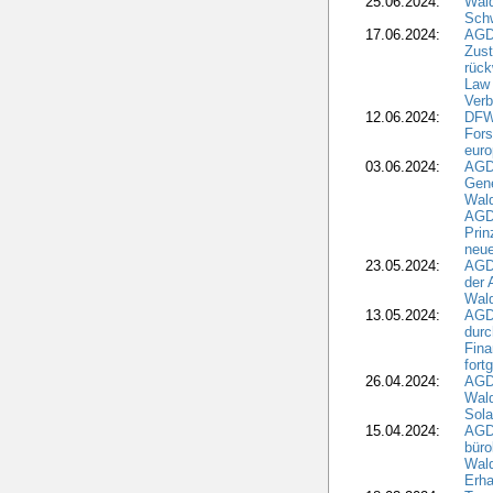
25.06.2024:
Wal
Schw
17.06.2024:
AGD
Zus
rück
Law 
Verb
12.06.2024:
DFW
Fors
euro
03.06.2024:
AGD
Gen
Wal
AGDW
Pri
neue
23.05.2024:
AGD
der 
Wald
13.05.2024:
AGD
durc
Fina
fort
26.04.2024:
AGD
Wal
Sola
15.04.2024:
AGDW
büro
Wald
Erha