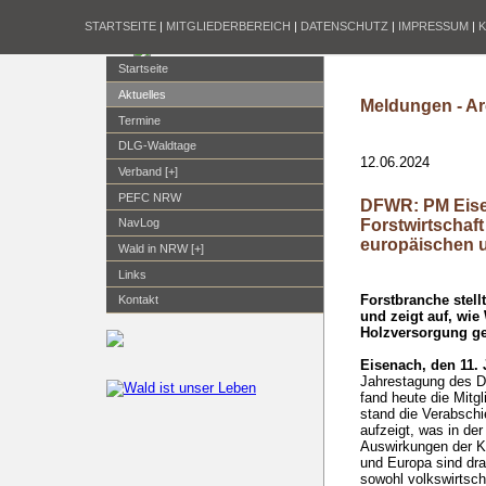
STARTSEITE
|
MITGLIEDERBEREICH
|
DATENSCHUTZ
|
IMPRESSUM
|
Startseite
Aktuelles
Meldungen - Ar
Termine
DLG-Waldtage
12.06.2024
Verband [+]
PEFC NRW
DFWR: PM Eise
Forstwirtschaft
NavLog
europäischen u
Wald in NRW [+]
Links
Forstbranche stell
Kontakt
und zeigt auf, wie
Holzversorgung ge
Eisenach, den 11. 
Jahrestagung des D
fand heute die Mitg
stand die Verabschi
aufzeigt, was in der
Auswirkungen der Kl
und Europa sind dra
sowohl volkswirtsch