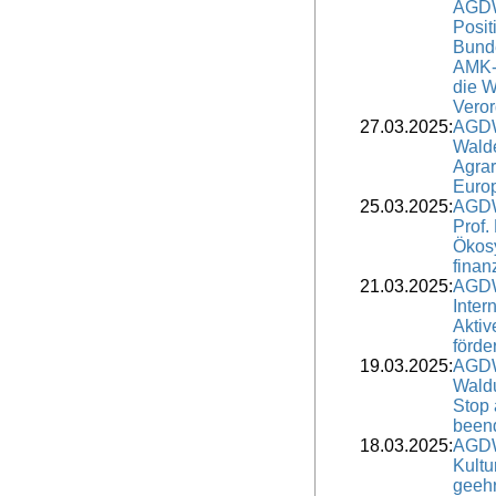
AGDW
Posit
Bunde
AMK-
die W
Vero
27.03.2025:
AGDW
Walde
Agrar
Europ
25.03.2025:
AGDW
Prof. 
Ökosy
finan
21.03.2025:
AGDW
Inter
Aktiv
förde
19.03.2025:
AGDW
Waldu
Stop 
been
18.03.2025:
AGDW
Kultu
geehr