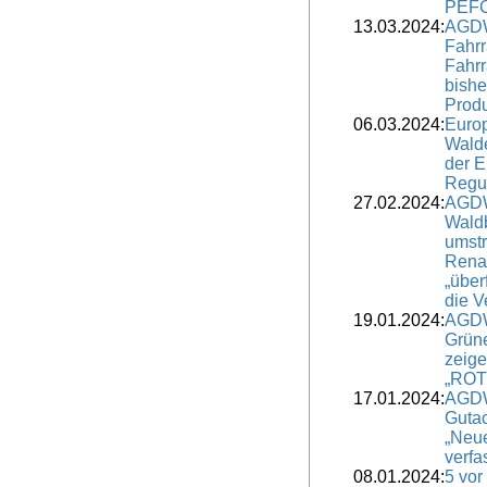
PEF
13.03.2024:
AGDW
Fahrr
Fahrr
bishe
Prod
06.03.2024:
Euro
Wald
der 
Regul
27.02.2024:
AGDW
Waldb
umstr
Renat
„über
die V
19.01.2024:
AGDW
Grün
zeig
„ROT
17.01.2024:
AGDW
Guta
„Neu
verfa
08.01.2024:
5 vor