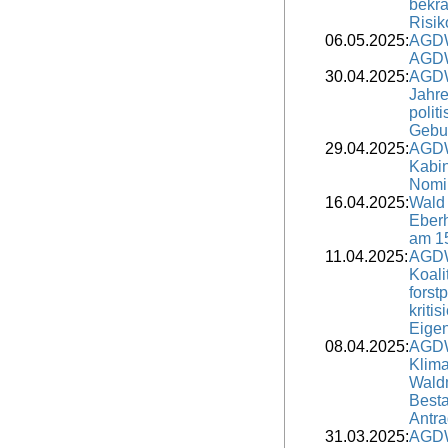
bekrä
Risik
06.05.2025:
AGDW
AGDW 
30.04.2025:
AGDW
Jahr
polit
Gebur
29.04.2025:
AGDW
Kabi
Nomin
16.04.2025:
Wald 
Eber
am 1
11.04.2025:
AGDW
Koali
forst
kritis
Eige
08.04.2025:
AGDW
Klim
Wald
Besta
Antra
31.03.2025:
AGDW