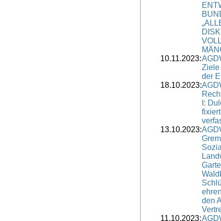
ENT
BUN
„ALL
DIS
VOL
MÄN
10.11.2023:
AGDW
Ziele
der E
18.10.2023:
AGDW
Rech
I: Du
fixie
verfa
13.10.2023:
AGDW
Grem
Sozia
Landw
Gart
Wald
Schlü
ehren
den 
Vertr
11.10.2023:
AGDW