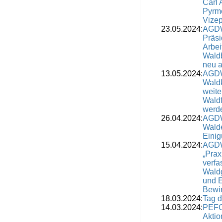
Carl 
Pyrm
Vizep
23.05.2024:
AGDW
Präsi
Arbei
Waldb
neu a
13.05.2024:
AGDW
Waldk
weite
Waldf
werd
26.04.2024:
AGDW
Wald
Einig
15.04.2024:
AGDW
„Prax
verfa
Waldg
und E
Bewir
18.03.2024:
Tag 
14.03.2024:
PEFC:
Aktio