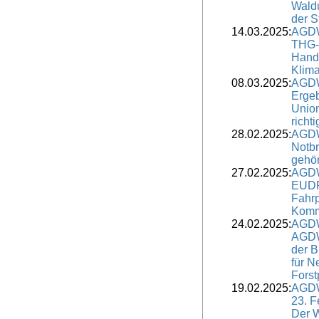
Wald
der S
14.03.2025:
AGDW
THG-B
Hand
Klim
08.03.2025:
AGDW
Ergeb
Union
richt
28.02.2025:
AGDW
Notb
gehör
27.02.2025:
AGDW
EUDR
Fahrp
Komm
24.02.2025:
AGDW
AGDW-
der B
für N
Forstp
19.02.2025:
AGDW
23. F
Der W