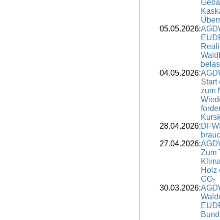
Gebä
Kaska
Überr
05.05.2026:
AGDW
EUDR
Reali
Waldb
belas
04.05.2026:
AGDW
Start
zum 
Wied
forde
Kursk
28.04.2026:
DFWR
brauc
27.04.2026:
AGDW
Zum 
Klima
Holz 
CO₂
30.03.2026:
AGDW
Wald
EUDR-
Bund