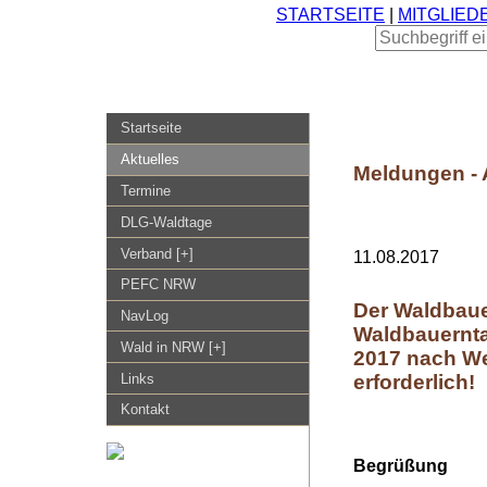
STARTSEITE
|
MITGLIED
Startseite
Aktuelles
Meldungen - 
Termine
DLG-Waldtage
Verband [+]
11.08.2017
PEFC NRW
Der Waldbaue
NavLog
Waldbauernt
Wald in NRW [+]
2017 nach We
erforderlich!
Links
Kontakt
Begrüßung