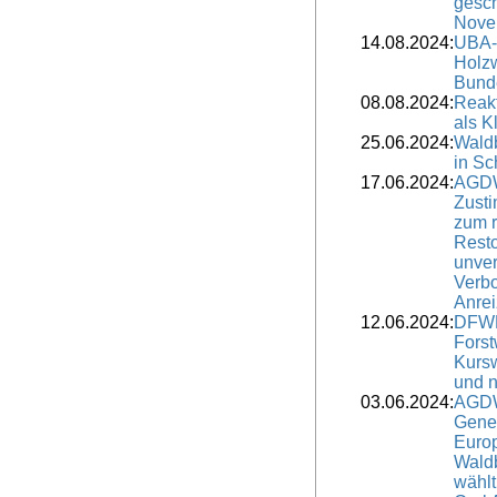
gesch
Novel
14.08.2024:
UBA-
Holzw
Bund
08.08.2024:
Reak
als K
25.06.2024:
Wald
in Sc
17.06.2024:
AGDW
Zust
zum 
Resto
unver
Verbo
Anre
12.06.2024:
DFWR
Forst
Kursw
und n
03.06.2024:
AGDW
Gene
Euro
Wald
wähl