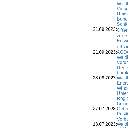
Waldb
Vorsc
Umwel
Bund
Schär
21.09.2023:
Oﬀene
zur S
Entwu
eﬃzi
21.09.2023:
AGDW
Waldb
Veror
Deuts
bürok
28.08.2023:
Waldb
Ener
Winde
Unter
Regi
Bezir
27.07.2023:
Gebä
Posit
Verbä
13.07.2023:
Wald