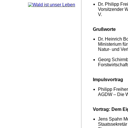
Dr. Philipp Fr
Vorsitzender 
V.
Grußworte
Dr. Heinrich B
Ministerium fü
Natur- und Ve
Georg Schirmb
Forstwirtschafts
Impulsvortrag
Philipp Freihe
AGDW – Die Wa
Vortrag:
Dem Eig
Jens Spahn Md
Staatssekretär