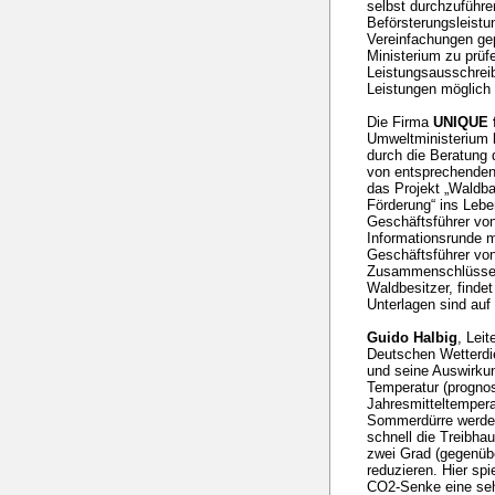
selbst durchzuführ
Beförsterungsleistun
Vereinfachungen gep
Ministerium zu prüfe
Leistungsausschreib
Leistungen möglich 
Die Firma
UNIQUE f
Umweltministerium 
durch die Beratung 
von entsprechenden 
das Projekt „Waldba
Förderung“ ins Leb
Geschäftsführer von
Informationsrunde m
Geschäftsführer von
Zusammenschlüssen, 
Waldbesitzer, finde
Unterlagen sind auf 
Guido Halbig
, Lei
Deutschen Wetterdi
und seine Auswirkun
Temperatur (prognost
Jahresmitteltempera
Sommerdürre werden
schnell die Treibha
zwei Grad (gegenübe
reduzieren. Hier spi
CO2-Senke eine sehr