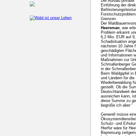
Der Aufbau privater
Einführung der dire
Beförsterungsleistu
Forstschutzproblema
Grenzen.
Der Waldbauernvors
Heereman
, war erl
Problem erkannt und
6,2 Mio. EUR auf 9,
Schadsituation ang
nächsten 10 Jahre f
geschädigten Fläche
und Informationen w
Maßnahmen zur Unte
Schmallenberger G
in der Schmallenber
Beim Waldgipfel in
und Ländern für di
Wiederbewaldung für
gestellt. Ob die S
Deutschlandweit der
ausreichen kann, is
diese Summe zu geri
begrüße ich aber.“
Generell müsse ein
Ökosystemdienstleis
Schutz- und Erholu
Hierfür wäre für He
Bepreisung zeitgem