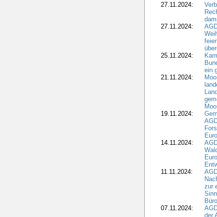
27.11.2024:
Verb
Rec
dami
27.11.2024:
AGD
Wei
feie
übe
25.11.2024:
Kam
Bund
ein
21.11.2024:
Moor
land
Land
geme
Moo
19.11.2024:
Gem
AGD
For
Euro
14.11.2024:
AGD
Wal
Eur
Ent
11.11.2024:
AGDW
Nach
zur 
Sinn
Büro
07.11.2024:
AGD
der 