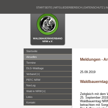
STARTSEITE
|
MITGLIEDERBEREICH
|
DATENSCHUTZ
|
I
Startseite
Aktuelles
Meldungen - Ar
Termine
DLG-Waldtage
25.09.2019
Verband [+]
PEFC NRW
Waldbauerntag 2
NavLog
Wald in NRW [+]
Zeitgleich mit dem W
Links
25. September 2019 
Waldbauerntag NRW 
Kontakt
betrachten mit Sor