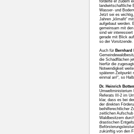
forderte er zudem e
landwirtschaftliche
Wasser- und Boden
Jetzt sei es wichti
Jahren „klimafit“ m
aufgebaut werden. 
gemeinsam mit den W
sind wir interessie
gerade mit Blick a
so der Vorsitzende.
Auch für
Bernhard 
Gemeindewaldbesitz
die Schadflächen je
hierfür die zugesagt
Notwendigkeit weite
späteren Zeitpunkt 
einmal an!“, so Halb
Dr. Heinrich Bott
Umweltministeriu
Referats III-2 im U
klar, dass es bei d
der direkten Förderu
beihilferechtlicher
zeitlichen Aufschub
Waldbesitzern durch
drastischen Entgelt
Beförsterungsleist
zukünftig von den 