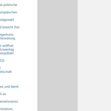
e politische
uropäischen
stagswahl
 braucht Ihre
eigentums
Verordnung
 eröffnet
tswarntag
esauftakt
CO2-
!
rtschaft
es und damit
h an
 gemeinsames
nisterium,