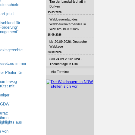
n
Tag der Landwirtschaft in
die schiefe
Borken
15.09.2026
rt jetzt
Waldbauerntag des
tschland für
Waldbauernverbandes in
Förderung“
Werl am 15.09.2026
nagement“:
18.09.2026
bis 20.09.2026: Deutsche
Waldtage
raxisgerechte
23.09.2026
und 24.09.2026: KWF-
gesetzes immer
Thementage in Ulm
Alle Termine
r Pfeiler für
ein Irrweg
ützt mit
niger
 AGDW
rrat:
ühren!
ghlights aus
n von