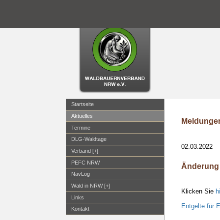
Startseite
Aktuelles
Meldungen
Termine
DLG-Waldtage
02.03.2022
Verband [+]
PEFC NRW
Änderung 
NavLog
Wald in NRW [+]
Klicken Sie
h
Links
Entgelte für 
Kontakt