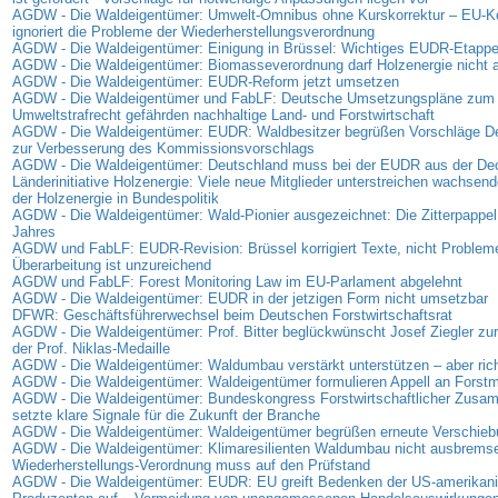
AGDW - Die Waldeigentümer: Umwelt-Omnibus ohne Kurskorrektur – EU-
ignoriert die Probleme der Wiederherstellungsverordnung
AGDW - Die Waldeigentümer: Einigung in Brüssel: Wichtiges EUDR-Etappen
AGDW - Die Waldeigentümer: Biomasseverordnung darf Holzenergie nicht
AGDW - Die Waldeigentümer: EUDR-Reform jetzt umsetzen
AGDW - Die Waldeigentümer und FabLF: Deutsche Umsetzungspläne zum
Umweltstrafrecht gefährden nachhaltige Land- und Forstwirtschaft
AGDW - Die Waldeigentümer: EUDR: Waldbesitzer begrüßen Vorschläge D
zur Verbesserung des Kommissionsvorschlags
AGDW - Die Waldeigentümer: Deutschland muss bei der EUDR aus der D
Länderinitiative Holzenergie: Viele neue Mitglieder unterstreichen wachse
der Holzenergie in Bundespolitik
AGDW - Die Waldeigentümer: Wald-Pionier ausgezeichnet: Die Zitterpappel
Jahres
AGDW und FabLF: EUDR-Revision: Brüssel korrigiert Texte, nicht Problem
Überarbeitung ist unzureichend
AGDW und FabLF: Forest Monitoring Law im EU-Parlament abgelehnt
AGDW - Die Waldeigentümer: EUDR in der jetzigen Form nicht umsetzbar
DFWR: Geschäftsführerwechsel beim Deutschen Forstwirtschaftsrat
AGDW - Die Waldeigentümer: Prof. Bitter beglückwünscht Josef Ziegler zur
der Prof. Niklas-Medaille
AGDW - Die Waldeigentümer: Waldumbau verstärkt unterstützen – aber rich
AGDW - Die Waldeigentümer: Waldeigentümer formulieren Appell an Forstmi
AGDW - Die Waldeigentümer: Bundeskongress Forstwirtschaftlicher Zus
setzte klare Signale für die Zukunft der Branche
AGDW - Die Waldeigentümer: Waldeigentümer begrüßen erneute Verschie
AGDW - Die Waldeigentümer: Klimaresilienten Waldumbau nicht ausbrems
Wiederherstellungs-Verordnung muss auf den Prüfstand
AGDW - Die Waldeigentümer: EUDR: EU greift Bedenken der US-amerikan