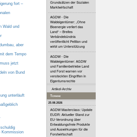
Grundsätzen der Sozialen
erung fort –
Marktwirtschaft
onalen
AGDW - Die
Waldeigentümer: „Ohne
n Wald und
Bioenergie verliert das
Land“ – Breites
r
Verbändebündnis
veröffentlicht Petition und
dumbau, aber
wirbt um Unterstützung
n mit dem Tempo
AGDW - Die
Waldeigentümer: AGDW
muss jetzt
und Familienbetriebe Land
und Forst warnen vor
deln von Bund
versteckten Eingriffen in
Eigentumsrechte
Artikel-Archiv
ung unterläuft
Termine
25.08.2026
maßgeblich
AGDW Masterclass: Update
EUDR: Aktueller Stand zur
r
EU-Verordnung über
Entwaldungsfreie Produkte
schuldig
und Auswirkungen für die
he Kommission
Forstwirtschaft