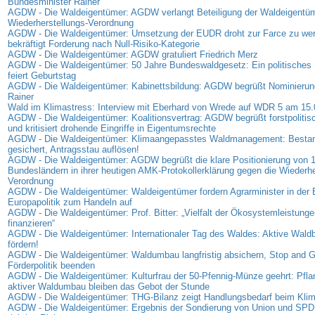
Bundesminister Rainer
AGDW - Die Waldeigentümer: AGDW verlangt Beteiligung der Waldeigentüm
Wiederherstellungs-Verordnung
AGDW - Die Waldeigentümer: Umsetzung der EUDR droht zur Farce zu w
bekräftigt Forderung nach Null-Risiko-Kategorie
AGDW - Die Waldeigentümer: AGDW gratuliert Friedrich Merz
AGDW - Die Waldeigentümer: 50 Jahre Bundeswaldgesetz: Ein politisches 
feiert Geburtstag
AGDW - Die Waldeigentümer: Kabinettsbildung: AGDW begrüßt Nominierung
Rainer
Wald im Klimastress: Interview mit Eberhard von Wrede auf WDR 5 am 15
AGDW - Die Waldeigentümer: Koalitionsvertrag: AGDW begrüßt forstpolitis
und kritisiert drohende Eingriffe in Eigentumsrechte
AGDW - Die Waldeigentümer: Klimaangepasstes Waldmanagement: Bestan
gesichert, Antragsstau auflösen!
AGDW - Die Waldeigentümer: AGDW begrüßt die klare Positionierung von 
Bundesländern in ihrer heutigen AMK-Protokollerklärung gegen die Wiederhe
Verordnung
AGDW - Die Waldeigentümer: Waldeigentümer fordern Agrarminister in der
Europapolitik zum Handeln auf
AGDW - Die Waldeigentümer: Prof. Bitter: „Vielfalt der Ökosystemleistunge
finanzieren“
AGDW - Die Waldeigentümer: Internationaler Tag des Waldes: Aktive Waldb
fördern!
AGDW - Die Waldeigentümer: Waldumbau langfristig absichern, Stop and G
Förderpolitik beenden
AGDW - Die Waldeigentümer: Kulturfrau der 50-Pfennig-Münze geehrt: Pfl
aktiver Waldumbau bleiben das Gebot der Stunde
AGDW - Die Waldeigentümer: THG-Bilanz zeigt Handlungsbedarf beim Kli
AGDW - Die Waldeigentümer: Ergebnis der Sondierung von Union und SPD: S