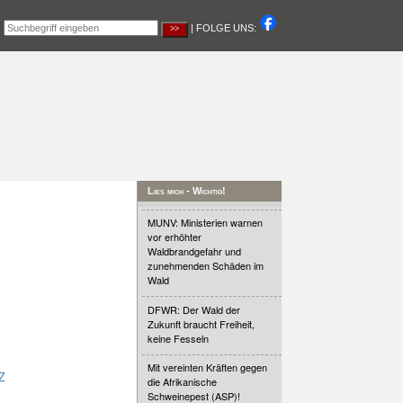
|
| FOLGE UNS:
Lies mich - Wichtig!
MUNV: Ministerien warnen
vor erhöhter
Waldbrandgefahr und
zunehmenden Schäden im
Wald
DFWR: Der Wald der
Zukunft braucht Freiheit,
keine Fesseln
Mit vereinten Kräften gegen
Z
die Afrikanische
Schweinepest (ASP)!