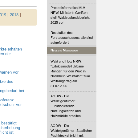
Presseinformation MLV
NRW: Ministerin Gorißen
019
|
2018
|
stellt Waldzustandsbericht
2025 vor
Resolution des
Forstausschusses: alle sind
aufgefordert!
kte erhalten
Neueste Meldungen
en der
Wald und Holz NRW:
"Erfolgsmodell Urbane
Ranger: für den Wald in
warnen vor
Nordrhein-Westfalen" zum
Weltrangertag am
tze des
31.07.2026
gsbedarf bei
AGDW - Die
onferenz
Waldeigentümer:
ltschutz vor
Funktionierende
Nutzungsketten und
Holzmärkte erhalten
bestätigt
AGDW - Die
ndserhebung
Waldeigentümer: Staatlicher
cht ist
Pachtdeckel bricht mit