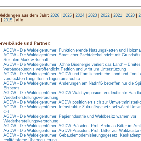
 Meldungen aus dem Jahr:
2026
|
2025
|
2024
|
2023
|
2022
|
2021
|
2020
|
2
|
2015
| alle
erverbände und Partner:
AGDW - Die Waldeigentümer: Funktionierende Nutzungsketten und Holzmär
AGDW - Die Waldeigentümer: Staatlicher Pachtdeckel bricht mit Grundsätz
Sozialen Marktwirtschaft
AGDW - Die Waldeigentümer: „Ohne Bioenergie verliert das Land“ – Breites
Verbändebündnis veröffentlicht Petition und wirbt um Unterstützung
AGDW - Die Waldeigentümer: AGDW und Familienbetriebe Land und Forst 
versteckten Eingriffen in Eigentumsrechte
AGDW - Die Waldeigentümer: Änderungen am NatInfG betreffen nur die Spi
Eisbergs
AGDW - Die Waldeigentümer: AGDW-Waldsymposium verdeutlichte Handlun
Wiederherstellungsverordnung
AGDW - Die Waldeigentümer: AGDW positioniert sich zur Umweltministerk
AGDW - Die Waldeigentümer: Infrastruktur-Zukunftsgesetz schwächt Umwe
Ort
AGDW - Die Waldeigentümer: Papierindustrie und Waldbesitz warnen vor
Wiederherstellungsverordnung
AGDW - Die Waldeigentümer: AGDW-Präsident Prof. Andreas Bitter im Amt 
AGDW - Die Waldeigentümer: AGDW-Präsident Prof. Bitter zur Waldzusta
AGDW - Die Waldeigentümer: Gebäudemodernisierungsgesetz: Kaskadenpfli
realitätsferne Überregulierung