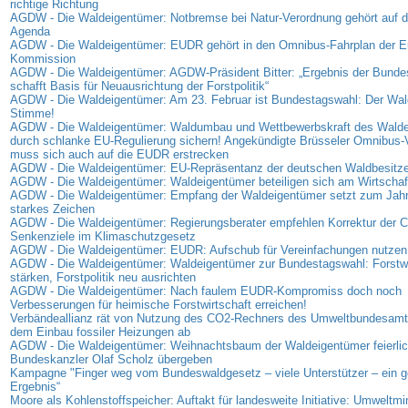
richtige Richtung
AGDW - Die Waldeigentümer: Notbremse bei Natur-Verordnung gehört auf di
Agenda
AGDW - Die Waldeigentümer: EUDR gehört in den Omnibus-Fahrplan der E
Kommission
AGDW - Die Waldeigentümer: AGDW-Präsident Bitter: „Ergebnis der Bunde
schafft Basis für Neuausrichtung der Forstpolitik“
AGDW - Die Waldeigentümer: Am 23. Februar ist Bundestagswahl: Der Wald
Stimme!
AGDW - Die Waldeigentümer: Waldumbau und Wettbewerbskraft des Wald
durch schlanke EU-Regulierung sichern! Angekündigte Brüsseler Omnibus-
muss sich auch auf die EUDR erstrecken
AGDW - Die Waldeigentümer: EU-Repräsentanz der deutschen Waldbesitzer
AGDW - Die Waldeigentümer: Waldeigentümer beteiligen sich am Wirtschaf
AGDW - Die Waldeigentümer: Empfang der Waldeigentümer setzt zum Jahr
starkes Zeichen
AGDW - Die Waldeigentümer: Regierungsberater empfehlen Korrektur der 
Senkenziele im Klimaschutzgesetz
AGDW - Die Waldeigentümer: EUDR: Aufschub für Vereinfachungen nutzen
AGDW - Die Waldeigentümer: Waldeigentümer zur Bundestagswahl: Forstwi
stärken, Forstpolitik neu ausrichten
AGDW - Die Waldeigentümer: Nach faulem EUDR-Kompromiss doch noch
Verbesserungen für heimische Forstwirtschaft erreichen!
Verbändeallianz rät von Nutzung des CO2-Rechners des Umweltbundesamt
dem Einbau fossiler Heizungen ab
AGDW - Die Waldeigentümer: Weihnachtsbaum der Waldeigentümer feierlic
Bundeskanzler Olaf Scholz übergeben
Kampagne "Finger weg vom Bundeswaldgesetz – viele Unterstützer – ein
Ergebnis“
Moore als Kohlenstoffspeicher: Auftakt für landesweite Initiative: Umweltmi