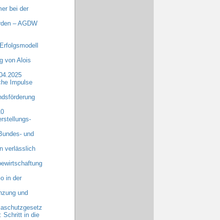
er bei der
erden – AGDW
Erfolgsmodell
 von Alois
.04.2025
che Impulse
dsförderung
10
rstellungs-
 Bundes- und
n verlässlich
ewirtschaftung
o in der
anzung und
maschutzgesetz
chritt in die