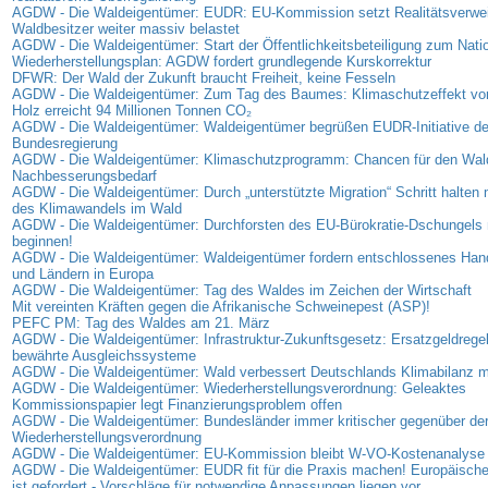
AGDW - Die Waldeigentümer: EUDR: EU-Kommission setzt Realitätsverweig
Waldbesitzer weiter massiv belastet
AGDW - Die Waldeigentümer: Start der Öffentlichkeitsbeteiligung zum Nati
Wiederherstellungsplan: AGDW fordert grundlegende Kurskorrektur
DFWR: Der Wald der Zukunft braucht Freiheit, keine Fesseln
AGDW - Die Waldeigentümer: Zum Tag des Baumes: Klimaschutzeffekt vo
Holz erreicht 94 Millionen Tonnen CO₂
AGDW - Die Waldeigentümer: Waldeigentümer begrüßen EUDR-Initiative de
Bundesregierung
AGDW - Die Waldeigentümer: Klimaschutzprogramm: Chancen für den Wal
Nachbesserungsbedarf
AGDW - Die Waldeigentümer: Durch „unterstützte Migration“ Schritt halte
des Klimawandels im Wald
AGDW - Die Waldeigentümer: Durchforsten des EU-Bürokratie-Dschungels 
beginnen!
AGDW - Die Waldeigentümer: Waldeigentümer fordern entschlossenes Han
und Ländern in Europa
AGDW - Die Waldeigentümer: Tag des Waldes im Zeichen der Wirtschaft
Mit vereinten Kräften gegen die Afrikanische Schweinepest (ASP)!
PEFC PM: Tag des Waldes am 21. März
AGDW - Die Waldeigentümer: Infrastruktur-Zukunftsgesetz: Ersatzgeldregel
bewährte Ausgleichssysteme
AGDW - Die Waldeigentümer: Wald verbessert Deutschlands Klimabilanz 
AGDW - Die Waldeigentümer: Wiederherstellungsverordnung: Geleaktes
Kommissionspapier legt Finanzierungsproblem offen
AGDW - Die Waldeigentümer: Bundesländer immer kritischer gegenüber de
Wiederherstellungsverordnung
AGDW - Die Waldeigentümer: EU-Kommission bleibt W-VO-Kostenanalyse 
AGDW - Die Waldeigentümer: EUDR fit für die Praxis machen! Europäisc
ist gefordert - Vorschläge für notwendige Anpassungen liegen vor