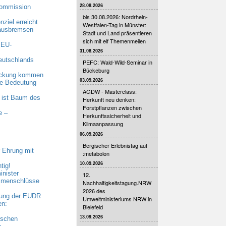
28.08.2026
Kommission
bis 30.08.2026: Nordrhein-
ziel erreicht
Westfalen-Tag in Münster:
 ausbremsen
Stadt und Land präsentieren
sich mit elf Themenmeilen
 EU-
31.08.2026
eutschlands
PEFC: Wald-Wild-Seminar in
Bückeburg
eckung kommen
03.09.2026
nde Bedeutung
AGDW - Masterclass:
 ist Baum des
Herkunft neu denken:
Forstpflanzen zwischen
e –
Herkunftssicherheit und
Klimaanpassung
06.09.2026
Bergischer Erlebnistag auf
 Ehrung mit
:metabolon
10.09.2026
tig!
nister
12.
ammenschlüsse
Nachhaltigkeitstagung.NRW
2026 des
bung der EUDR
Umweltministeriums NRW in
en:
Bielefeld
13.09.2026
ischen