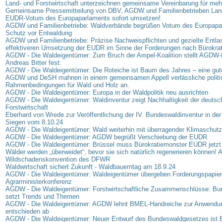
Land- und Forstwirtschaft unterzeichnen gemeinsame Vereinbarung für me
Gemeinsame Pressemitteilung von DBV, AGDW und Familienbetrieben Land
EUDR-Votum des Europaparlaments sofort umsetzen!
AGDW und Familienbetriebe: Waldverbände begrüßen Votum des Europap
Schutz vor Entwaldung
AGDW und Familienbetriebe: Präzise Nachweispflichten und gezielte Entla
effektiveren Umsetzung der EUDR im Sinne der Forderungen nach Bürokra
AGDW - Die Waldeigentümer: Zum Bruch der Ampel-Koalition stellt AGDW-P
Andreas Bitter fest:
AGDW - Die Waldeigentümer: Die Roteiche ist Baum des Jahres – eine gut
AGDW und DeSH mahnen in einem gemeinsamen Appell verlässliche politi
Rahmenbedingungen für Wald und Holz an.
AGDW - Die Waldeigentümer: Europa in der Waldpolitik neu ausrichten
AGDW - Die Waldeigentümer: Waldinventur zeigt Nachhaltigkeit der deutsc
Forstwirtschaft
Eberhard von Wrede zur Veröffentlichung der IV. Bundeswaldinventur in der
Siegen vom 8.10.24
AGDW - Die Waldeigentümer: Wald weiterhin mit überragender Klimaschutz
AGDW - Die Waldeigentümer: AGDW begrüßt Verschiebung der EUDR
AGDW - Die Waldeigentümer: Brüssel muss Bürokratiemonster EUDR jetzt
Wälder werden „überweidet“, bevor sie sich natürlich regenerieren können! A
Wildschadenskonvention des DFWR
Waldwirtschaft sichert Zukunft - Waldbauerntag am 18.9.24
AGDW - Die Waldeigentümer: Waldeigentümer übergeben Forderungspapier
Agrarministerkonferenz
AGDW - Die Waldeigentümer: Forstwirtschaftliche Zusammenschlüsse: B
setzt Trends und Themen
AGDW - Die Waldeigentümer: AGDW lehnt BMEL-Handreiche zur Anwendu
entschieden ab
AGDW - Die Waldeigentümer: Neuer Entwurf des Bundeswaldgesetzes ist B