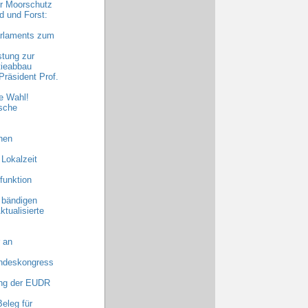
hr Moorschutz
 und Forst:
arlaments zum
stung zur
tieabbau
räsident Prof.
e Wahl!
sche
hen
 Lokalzeit
funktion
 bändigen
ktualisierte
 an
undeskongress
ng der EUDR
eleg für