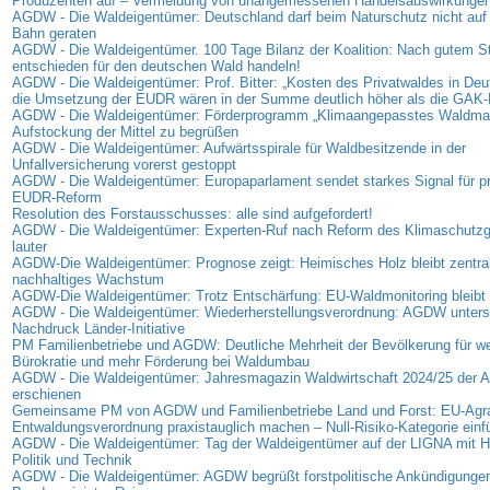
Produzenten auf – Vermeidung von unangemessenen Handelsauswirkunge
AGDW - Die Waldeigentümer: Deutschland darf beim Naturschutz nicht auf 
Bahn geraten
AGDW - Die Waldeigentümer. 100 Tage Bilanz der Koalition: Nach gutem Sta
entschieden für den deutschen Wald handeln!
AGDW - Die Waldeigentümer: Prof. Bitter: „Kosten des Privatwaldes in Deu
die Umsetzung der EUDR wären in der Summe deutlich höher als die GAK-
AGDW - Die Waldeigentümer: Förderprogramm „Klimaangepasstes Waldma
Aufstockung der Mittel zu begrüßen
AGDW - Die Waldeigentümer: Aufwärtsspirale für Waldbesitzende in der
Unfallversicherung vorerst gestoppt
AGDW - Die Waldeigentümer: Europaparlament sendet starkes Signal für p
EUDR-Reform
Resolution des Forstausschusses: alle sind aufgefordert!
AGDW - Die Waldeigentümer: Experten-Ruf nach Reform des Klimaschutz
lauter
AGDW-Die Waldeigentümer: Prognose zeigt: Heimisches Holz bleibt zentrale
nachhaltiges Wachstum
AGDW-Die Waldeigentümer: Trotz Entschärfung: EU-Waldmonitoring bleibt 
AGDW - Die Waldeigentümer: Wiederherstellungsverordnung: AGDW unterst
Nachdruck Länder-Initiative
PM Familienbetriebe und AGDW: Deutliche Mehrheit der Bevölkerung für we
Bürokratie und mehr Förderung bei Waldumbau
AGDW - Die Waldeigentümer: Jahresmagazin Waldwirtschaft 2024/25 der
erschienen
Gemeinsame PM von AGDW und Familienbetriebe Land und Forst: EU-Agra
Entwaldungsverordnung praxistauglich machen – Null-Risiko-Kategorie einf
AGDW - Die Waldeigentümer: Tag der Waldeigentümer auf der LIGNA mit Hi
Politik und Technik
AGDW - Die Waldeigentümer: AGDW begrüßt forstpolitische Ankündigunge