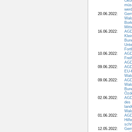
Ökos
müss
wer
20.06.2022:
Gem
Wald
Bork
Mitt
16.06.2022:
AGD
Klei
Bund
Unte
Fort
10.06.2022:
AGD
Frei
AGD
09.06.2022:
AGDW
EU-K
Wal
09.06.2022:
AGDW
Wald
Bund
Özd
02.06.2022:
AGD
des 
land
Wal
01.06.2022:
AGDW
Hilf
sch
12.05.2022:
Gem