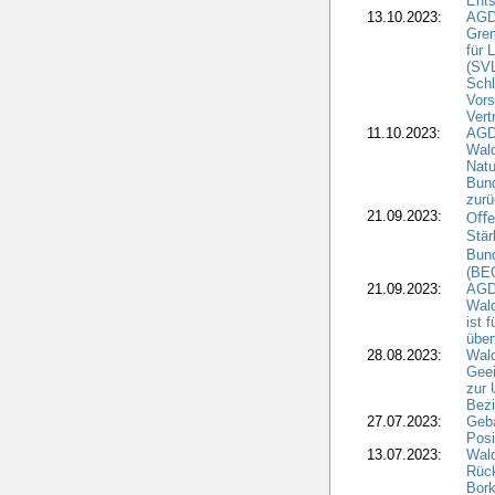
Ents
13.10.2023:
AGD
Grem
für 
(SV
Schl
Vors
Vert
11.10.2023:
AGD
Wald
Natu
Bund
zur
21.09.2023:
Oﬀen
Stär
Bun
(BE
21.09.2023:
AGD
Wald
ist 
über
28.08.2023:
Wald
Geei
zur 
Bezi
27.07.2023:
Geb
Posi
13.07.2023:
Wald
Rück
Bork