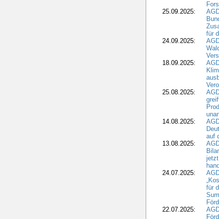
Fors
25.09.2025:
AGD
Bund
Zusa
für 
24.09.2025:
AGD
Wald
Ver
18.09.2025:
AGD
Klim
ausb
Vero
25.08.2025:
AGD
grei
Prod
una
14.08.2025:
AGD
Deut
auf 
13.08.2025:
AGD
Bila
jetz
hand
24.07.2025:
AGDW
„Kos
für 
Summ
Förd
22.07.2025:
AGD
För