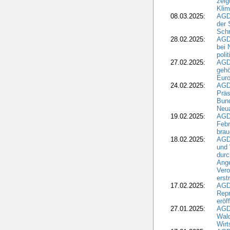
zeig
Kli
08.03.2025:
AGD
der 
Schr
28.02.2025:
AGD
bei 
poli
27.02.2025:
AGD
gehö
Eur
24.02.2025:
AGD
Präs
Bund
Neua
19.02.2025:
AGD
Febr
brau
18.02.2025:
AGD
und
durc
Ange
Ver
erst
17.02.2025:
AGD
Repr
eröf
27.01.2025:
AGD
Wald
Wirt