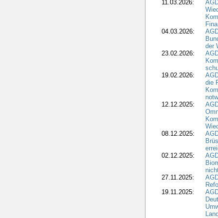
11.03.2026:
AGD
Wied
Komm
Fina
04.03.2026:
AGD
Bund
der 
23.02.2026:
AGD
Kom
schu
19.02.2026:
AGDW
die 
Komm
notw
12.12.2025:
AGD
Omni
Komm
Wied
08.12.2025:
AGDW
Brüs
erre
02.12.2025:
AGD
Biom
nic
27.11.2025:
AGD
Refo
19.11.2025:
AGD
Deu
Umwe
Land