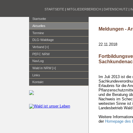
STARTSEITE
|
MITGLIEDERBEREICH
|
DATENSCHUTZ
|
I
Startseite
Aktuelles
Meldungen - Ar
Termine
DLG-Waldtage
22.11.2018
Verband [+]
PEFC NRW
Fortbildungsve
Sachkundenach
NavLog
Wald in NRW [+]
Links
Im Juli 2013 ist di
Sachkundeverordnung
Kontakt
Erlaubnis für die A
Pflanzenschutzmitte
und die Beratung üb
Nachweis im Scheck
weitesten Sinne ist
Landesbetrieb Wal
Weitere Information
der
Homepage des L