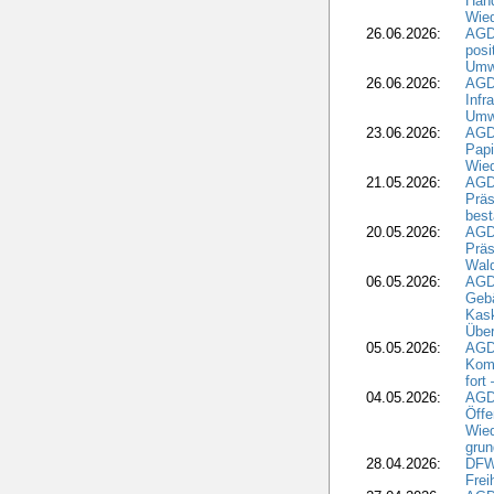
Hand
Wied
26.06.2026:
AGD
posi
Umwe
26.06.2026:
AGD
Infr
Umwe
23.06.2026:
AGD
Papi
Wied
21.05.2026:
AGD
Präs
best
20.05.2026:
AGD
Präs
Wal
06.05.2026:
AGD
Geb
Kask
Über
05.05.2026:
AGD
Komm
fort
04.05.2026:
AGDW
Öffe
Wied
grun
28.04.2026:
DFWR
Frei