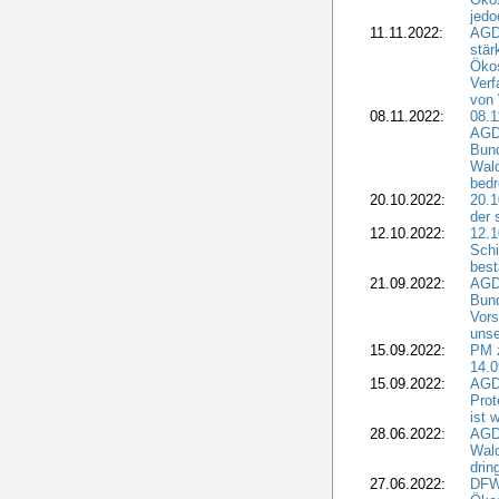
jedo
11.11.2022:
AGD
stär
Ökos
Verf
von 
08.11.2022:
08.1
AGDW
Bun
Wald
bedr
20.10.2022:
20.1
der 
12.10.2022:
12.1
Schi
best
21.09.2022:
AGD
Bun
Vors
unse
15.09.2022:
PM 
14.0
15.09.2022:
AGDW
Prot
ist 
28.06.2022:
AGD
Wal
drin
27.06.2022:
DFW