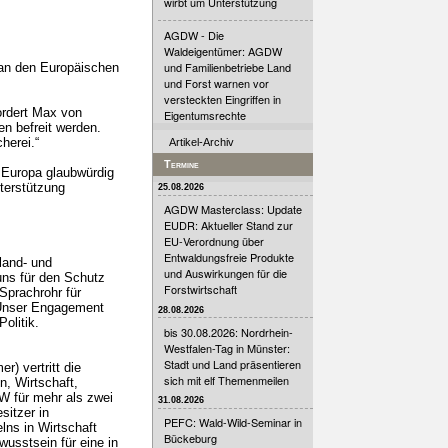
wirbt um Unterstützung
AGDW - Die
Waldeigentümer: AGDW
und Familienbetriebe Land
 an den Europäischen
und Forst warnen vor
versteckten Eingriffen in
ordert Max von
Eigentumsrechte
n befreit werden.
herei.“
Artikel-Archiv
Termine
n Europa glaubwürdig
terstützung
25.08.2026
AGDW Masterclass: Update
EUDR: Aktueller Stand zur
EU-Verordnung über
Entwaldungsfreie Produkte
land- und
und Auswirkungen für die
uns für den Schutz
Forstwirtschaft
Sprachrohr für
. Unser Engagement
28.08.2026
olitik.
bis 30.08.2026: Nordrhein-
Westfalen-Tag in Münster:
Stadt und Land präsentieren
) vertritt die
sich mit elf Themenmeilen
, Wirtschaft,
DW für mehr als zwei
31.08.2026
sitzer in
PEFC: Wald-Wild-Seminar in
lns in Wirtschaft
Bückeburg
usstsein für eine in