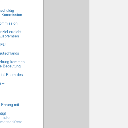
r
schuldig
he Kommission
Kommission
ziel erreicht
 ausbremsen
 EU-
eutschlands
eckung kommen
nde Bedeutung
 ist Baum des
e –
 Ehrung mit
tig!
nister
ammenschlüsse