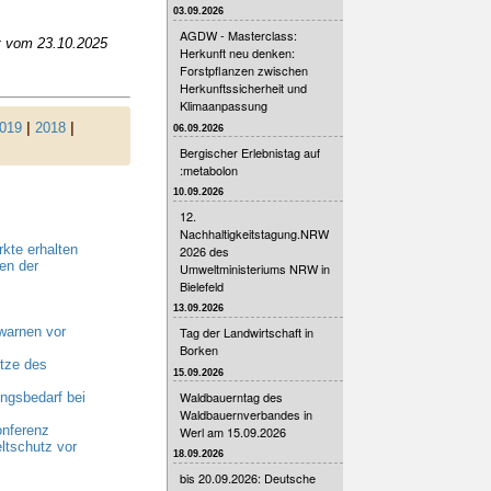
03.09.2026
AGDW - Masterclass:
t vom 23.10.2025
Herkunft neu denken:
Forstpflanzen zwischen
Herkunftssicherheit und
Klimaanpassung
019
|
2018
|
06.09.2026
Bergischer Erlebnistag auf
:metabolon
10.09.2026
12.
Nachhaltigkeitstagung.NRW
kte erhalten
2026 des
en der
Umweltministeriums NRW in
Bielefeld
13.09.2026
warnen vor
Tag der Landwirtschaft in
Borken
tze des
15.09.2026
Waldbauerntag des
gsbedarf bei
Waldbauernverbandes in
onferenz
Werl am 15.09.2026
ltschutz vor
18.09.2026
bis 20.09.2026: Deutsche