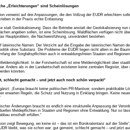
che „Erleichterungen“ sind Scheinlösungen
n verweist auf drei Anpassungen, die den Vollzug der EUDR erleichtern soll
trieben in der Praxis echte Entlastung:
e statt Geolokalisierung: Dass die Betriebe anstatt der Geolokalisierung nun 
flächen angeben sollen, ist eine Scheinlösung. Waldflächen verfügen nicht üb
das Hauptproblem, die Nachweisführung, unverändert bestehen.
uf lateinische Namen: Der Verzicht auf die Eingabe der lateinischen Namen de
olitik ohne Substanz. Die Probleme der EUDR liegen nicht allein in der Bau
fang der Sorgfaltspflichten auch in entwaldungsfreien Staaten und Regionen
 Meldemöglichkeit: In der Forstwirtschaft ist eine Meldemöglichkeit über staatl
ar. Anders als in der Landwirtschaft existieren keine zentralen Register, übe
werden könnten.
, schlecht gemacht – und jetzt auch noch schön verpackt“
ergänzt: „Europa braucht keine politischen PR-Manöver, sondern praktikable L
r erwarten Regeln, die Schutz und Nutzung in Einklang bringen. Keine neue
“
ischer Änderungen braucht es endlich eine strukturelle Anpassung der Verord
iduellen Meldepflichten in Staaten und Regionen ohne Entwaldung. Nur so läs
abbau ernsthaft erfüllen.“
on zeigt Bewegung, wo keine ist – das ist ein Bürokratentanz auf der Stelle“,
EUDR bleibt, was sie schon war: gut gemeint, schlecht gemacht – und jetzt a