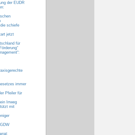
bung der EUDR
en:
ischen
n
die schiefe
rt jetzt
tschland für
Förderung“
nagement“:
raxisgerechte
gesetzes immer
r Pfeiler für
ein Irrweg
ützt mit
niger
 AGDW
rrat: