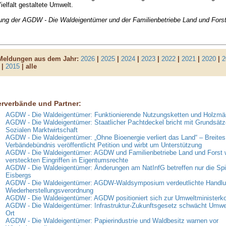
ielfalt gestaltete Umwelt.
lung der AGDW - Die Waldeigentümer und der Familienbetriebe Land und Fors
 Meldungen aus dem Jahr:
2026
|
2025
|
2024
|
2023
|
2022
|
2021
|
2020
|
2
|
2015
| alle
erverbände und Partner:
AGDW - Die Waldeigentümer: Funktionierende Nutzungsketten und Holzmär
AGDW - Die Waldeigentümer: Staatlicher Pachtdeckel bricht mit Grundsätz
Sozialen Marktwirtschaft
AGDW - Die Waldeigentümer: „Ohne Bioenergie verliert das Land“ – Breites
Verbändebündnis veröffentlicht Petition und wirbt um Unterstützung
AGDW - Die Waldeigentümer: AGDW und Familienbetriebe Land und Forst 
versteckten Eingriffen in Eigentumsrechte
AGDW - Die Waldeigentümer: Änderungen am NatInfG betreffen nur die Spi
Eisbergs
AGDW - Die Waldeigentümer: AGDW-Waldsymposium verdeutlichte Handlun
Wiederherstellungsverordnung
AGDW - Die Waldeigentümer: AGDW positioniert sich zur Umweltministerk
AGDW - Die Waldeigentümer: Infrastruktur-Zukunftsgesetz schwächt Umwe
Ort
AGDW - Die Waldeigentümer: Papierindustrie und Waldbesitz warnen vor