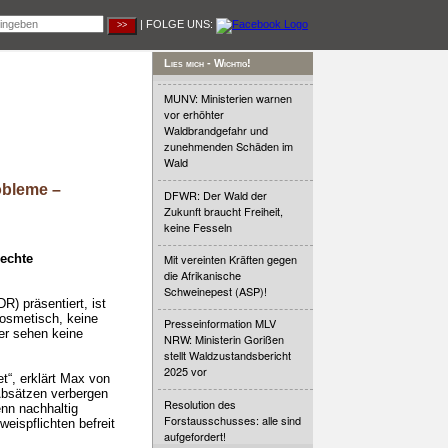
| FOLGE UNS:
Lies mich - Wichtig!
MUNV: Ministerien warnen
vor erhöhter
Waldbrandgefahr und
zunehmenden Schäden im
Wald
obleme –
DFWR: Der Wald der
Zukunft braucht Freiheit,
keine Fesseln
echte
Mit vereinten Kräften gegen
die Afrikanische
Schweinepest (ASP)!
) präsentiert, ist
kosmetisch, keine
Presseinformation MLV
er sehen keine
NRW: Ministerin Gorißen
stellt Waldzustandsbericht
2025 vor
t“, erklärt Max von
 Absätzen verbergen
Resolution des
nn nachhaltig
Forstausschusses: alle sind
eispflichten befreit
aufgefordert!