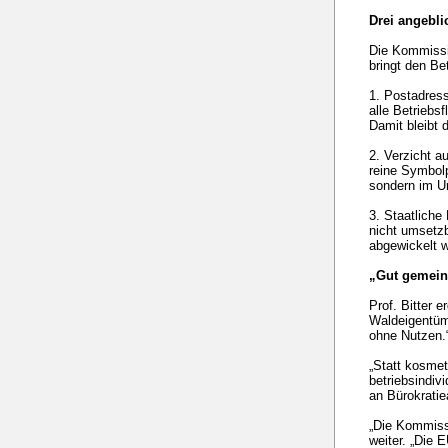
Drei angebli
Die Kommissio
bringt den Be
1. Postadress
alle Betriebs
Damit bleibt 
2. Verzicht a
reine Symbolp
sondern im Um
3. Staatliche
nicht umsetzb
abgewickelt 
„Gut gemeint
Prof. Bitter 
Waldeigentüme
ohne Nutzen.
„Statt kosmet
betriebsindiv
an Bürokratie
„Die Kommissi
weiter. „Die 