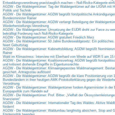
Entwaldungsverordnung praxistauglich machen – Null-Risiko-Kategorie einf
AGDW - Die Waldeigentümer: Tag der Waldeigentümer auf der LIGNA mit Hi
Politik und Technik
AGDW - Die Waldeigentümer: AGDW begrüßt forstpolitische Ankündigunge
Bundesminister Rainer
AGDW - Die Waldeigentümer: AGDW verlangt Beteiligung der Waldeigentüm
Wiederherstellungs-Verordnung
AGDW - Die Waldeigentümer: Umsetzung der EUDR droht zur Farce zu w
bekräftigt Forderung nach Null-Risiko-Kategorie
AGDW - Die Waldeigentümer: AGDW gratuliert Friedrich Merz
AGDW - Die Waldeigentümer: 50 Jahre Bundeswaldgesetz: Ein politisches 
feiert Geburtstag
AGDW - Die Waldeigentümer: Kabinettsbildung: AGDW begrüßt Nominierung
Rainer
Wald im Klimastress: Interview mit Eberhard von Wrede auf WDR 5 am 15
AGDW - Die Waldeigentümer: Koalitionsvertrag: AGDW begrüßt forstpolitis
und kritisiert drohende Eingriffe in Eigentumsrechte
AGDW - Die Waldeigentümer: Klimaangepasstes Waldmanagement: Bestan
gesichert, Antragsstau auflösen!
AGDW - Die Waldeigentümer: AGDW begrüßt die klare Positionierung von 
Bundesländern in ihrer heutigen AMK-Protokollerklärung gegen die Wiederhe
Verordnung
AGDW - Die Waldeigentümer: Waldeigentümer fordern Agrarminister in der
Europapolitik zum Handeln auf
AGDW - Die Waldeigentümer: Prof. Bitter: „Vielfalt der Ökosystemleistunge
finanzieren“
AGDW - Die Waldeigentümer: Internationaler Tag des Waldes: Aktive Waldb
fördern!
AGDW - Die Waldeigentümer: Waldumbau langfristig absichern, Stop and G
Förderpolitik beenden