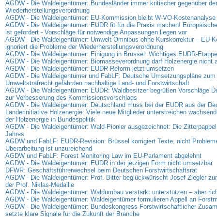
AGDW - Die Waldeigentümer: Bundesländer immer kritischer gegenüber de
Wiederherstellungsverordnung
AGDW - Die Waldeigentümer: EU-Kommission bleibt W-VO-Kostenanalyse 
AGDW - Die Waldeigentümer: EUDR fit für die Praxis machen! Europäisc
ist gefordert - Vorschläge für notwendige Anpassungen liegen vor
AGDW - Die Waldeigentümer: Umwelt-Omnibus ohne Kurskorrektur – EU-
ignoriert die Probleme der Wiederherstellungsverordnung
AGDW - Die Waldeigentümer: Einigung in Brüssel: Wichtiges EUDR-Etappen
AGDW - Die Waldeigentümer: Biomasseverordnung darf Holzenergie nicht
AGDW - Die Waldeigentümer: EUDR-Reform jetzt umsetzen
AGDW - Die Waldeigentümer und FabLF: Deutsche Umsetzungspläne zum
Umweltstrafrecht gefährden nachhaltige Land- und Forstwirtschaft
AGDW - Die Waldeigentümer: EUDR: Waldbesitzer begrüßen Vorschläge D
zur Verbesserung des Kommissionsvorschlags
AGDW - Die Waldeigentümer: Deutschland muss bei der EUDR aus der D
Länderinitiative Holzenergie: Viele neue Mitglieder unterstreichen wachse
der Holzenergie in Bundespolitik
AGDW - Die Waldeigentümer: Wald-Pionier ausgezeichnet: Die Zitterpappel
Jahres
AGDW und FabLF: EUDR-Revision: Brüssel korrigiert Texte, nicht Problem
Überarbeitung ist unzureichend
AGDW und FabLF: Forest Monitoring Law im EU-Parlament abgelehnt
AGDW - Die Waldeigentümer: EUDR in der jetzigen Form nicht umsetzbar
DFWR: Geschäftsführerwechsel beim Deutschen Forstwirtschaftsrat
AGDW - Die Waldeigentümer: Prof. Bitter beglückwünscht Josef Ziegler zur
der Prof. Niklas-Medaille
AGDW - Die Waldeigentümer: Waldumbau verstärkt unterstützen – aber rich
AGDW - Die Waldeigentümer: Waldeigentümer formulieren Appell an Forstmi
AGDW - Die Waldeigentümer: Bundeskongress Forstwirtschaftlicher Zus
setzte klare Signale für die Zukunft der Branche