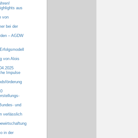
ühren!
ghlights aus
n von
er bei der
erden – AGDW
Erfolgsmodell
 von Alois
.04.2025
che Impulse
dsförderung
10
rstellungs-
 Bundes- und
n verlässlich
ewirtschaftung
o in der