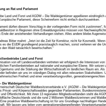
rung an Rat und Parlament
ebe Land und Forst und AGDW – Die Waldeigentümer appellieren eindringlich
Europäische Parlament, diese Scheinreform nicht einfach durchzuwinken.
ament dürfen diesem Vorschlag in der vorliegenden Form nicht zustimmen“, f
Waldbesitzer in Regionen ohne Entwaldungsrisiko müssen von Nachweispflichte
Ende der anstehenden Verhandlungen stehen. Alles andere bliebe Augenwisc
dreas Bitter mahnt: „Jetzt ist die Zeit für Korrektur, nicht für Kosmetik. Wen
ss es die EUDR grundlegend praxistauglich machen, sonst verlieren wir die Un
ie den Wald tatsächlich bewirtschaften.“
ilienbetriebe Land und Forst
isation von elf Landesverbänden vertreten wir erfolgreich die Interessen von 
ftlichen Familienbetrieben auf nationaler und europäischer Ebene. Wir setzen 
Eigentums und die Stärkung der Wirtschaftskraft im ländlichen Raum ein. Als 
eder befinden wir uns im ständigen Dialog mit allen relevanten Stakeholdern
rnehmerischen Freiheit und einer verantwortungsvollen, generationengerechten P
 Die Waldeigentümer
meinschaft Deutscher Waldbesitzerverbände e.V. (AGDW – Die Waldeigentümer
s Privat- und Körperschaftswaldes gegenüber Parlamenten, Bundesministerien
und Öffentlichkeit. Mit ihren 13 regionalen Mitgliedsverbänden steht die AG
aldfläche Deutschlands und die rund 2 Millionen Waldbesitzerinnen und Waldbe
Eine proaktive Waldbewirtschaftung ist für uns Grundlage nachhaltigen Hande
aft. Wir lassen uns leiten vom generationenübergreifenden Verantwortungsbew