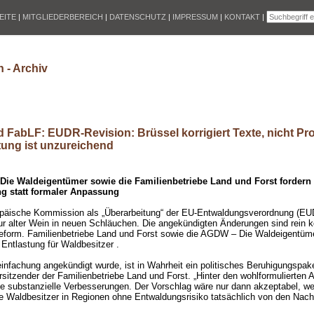
EITE
|
MITGLIEDERBEREICH
|
DATENSCHUTZ
|
IMPRESSUM
|
KONTAKT
|
 - Archiv
FabLF: EUDR-Revision: Brüssel korrigiert Texte, nicht Pr
tung ist unzureichend
ie Waldeigentümer sowie die Familienbetriebe Land und Forst fordern 
g statt formaler Anpassung
päische Kommission als „Überarbeitung“ der EU-Entwaldungsverordnung (EUDR
ur alter Wein in neuen Schläuchen. Die angekündigten Änderungen sind rein 
 Reform. Familienbetriebe Land und Forst sowie die AGDW – Die Waldeigentüm
Entlastung für Waldbesitzer .
infachung angekündigt wurde, ist in Wahrheit ein politisches Beruhigungspake
orsitzender der Familienbetriebe Land und Forst. „Hinter den wohlformulierten
e substanzielle Verbesserungen. Der Vorschlag wäre nur dann akzeptabel, we
e Waldbesitzer in Regionen ohne Entwaldungsrisiko tatsächlich von den Nachw