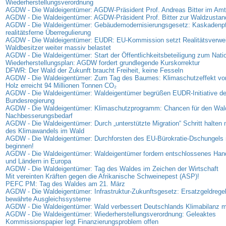
Wiederherstellungsverordnung
AGDW - Die Waldeigentümer: AGDW-Präsident Prof. Andreas Bitter im Amt 
AGDW - Die Waldeigentümer: AGDW-Präsident Prof. Bitter zur Waldzusta
AGDW - Die Waldeigentümer: Gebäudemodernisierungsgesetz: Kaskadenpfli
realitätsferne Überregulierung
AGDW - Die Waldeigentümer: EUDR: EU-Kommission setzt Realitätsverweig
Waldbesitzer weiter massiv belastet
AGDW - Die Waldeigentümer: Start der Öffentlichkeitsbeteiligung zum Nati
Wiederherstellungsplan: AGDW fordert grundlegende Kurskorrektur
DFWR: Der Wald der Zukunft braucht Freiheit, keine Fesseln
AGDW - Die Waldeigentümer: Zum Tag des Baumes: Klimaschutzeffekt vo
Holz erreicht 94 Millionen Tonnen CO₂
AGDW - Die Waldeigentümer: Waldeigentümer begrüßen EUDR-Initiative de
Bundesregierung
AGDW - Die Waldeigentümer: Klimaschutzprogramm: Chancen für den Wal
Nachbesserungsbedarf
AGDW - Die Waldeigentümer: Durch „unterstützte Migration“ Schritt halte
des Klimawandels im Wald
AGDW - Die Waldeigentümer: Durchforsten des EU-Bürokratie-Dschungels 
beginnen!
AGDW - Die Waldeigentümer: Waldeigentümer fordern entschlossenes Han
und Ländern in Europa
AGDW - Die Waldeigentümer: Tag des Waldes im Zeichen der Wirtschaft
Mit vereinten Kräften gegen die Afrikanische Schweinepest (ASP)!
PEFC PM: Tag des Waldes am 21. März
AGDW - Die Waldeigentümer: Infrastruktur-Zukunftsgesetz: Ersatzgeldregel
bewährte Ausgleichssysteme
AGDW - Die Waldeigentümer: Wald verbessert Deutschlands Klimabilanz 
AGDW - Die Waldeigentümer: Wiederherstellungsverordnung: Geleaktes
Kommissionspapier legt Finanzierungsproblem offen