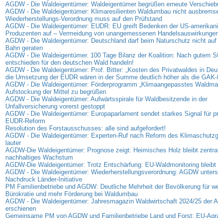
AGDW - Die Waldeigentümer: Waldeigentümer begrüßen erneute Verschie
AGDW - Die Waldeigentümer: Klimaresilienten Waldumbau nicht ausbrems
Wiederherstellungs-Verordnung muss auf den Prüfstand
AGDW - Die Waldeigentümer: EUDR: EU greift Bedenken der US-amerikan
Produzenten auf – Vermeidung von unangemessenen Handelsauswirkunge
AGDW - Die Waldeigentümer: Deutschland darf beim Naturschutz nicht auf 
Bahn geraten
AGDW - Die Waldeigentümer. 100 Tage Bilanz der Koalition: Nach gutem Sta
entschieden für den deutschen Wald handeln!
AGDW - Die Waldeigentümer: Prof. Bitter: „Kosten des Privatwaldes in Deu
die Umsetzung der EUDR wären in der Summe deutlich höher als die GAK-
AGDW - Die Waldeigentümer: Förderprogramm „Klimaangepasstes Waldma
Aufstockung der Mittel zu begrüßen
AGDW - Die Waldeigentümer: Aufwärtsspirale für Waldbesitzende in der
Unfallversicherung vorerst gestoppt
AGDW - Die Waldeigentümer: Europaparlament sendet starkes Signal für p
EUDR-Reform
Resolution des Forstausschusses: alle sind aufgefordert!
AGDW - Die Waldeigentümer: Experten-Ruf nach Reform des Klimaschutz
lauter
AGDW-Die Waldeigentümer: Prognose zeigt: Heimisches Holz bleibt zentrale
nachhaltiges Wachstum
AGDW-Die Waldeigentümer: Trotz Entschärfung: EU-Waldmonitoring bleibt 
AGDW - Die Waldeigentümer: Wiederherstellungsverordnung: AGDW unterst
Nachdruck Länder-Initiative
PM Familienbetriebe und AGDW: Deutliche Mehrheit der Bevölkerung für we
Bürokratie und mehr Förderung bei Waldumbau
AGDW - Die Waldeigentümer: Jahresmagazin Waldwirtschaft 2024/25 der
erschienen
Gemeinsame PM von AGDW und Familienbetriebe Land und Forst: EU-Agra