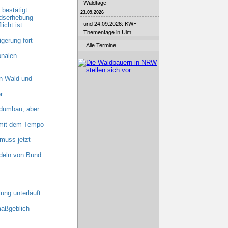
Waldtage
bestätigt
23.09.2026
ndserhebung
und 24.09.2026: KWF-
cht ist
Thementage in Ulm
erung fort –
Alle Termine
onalen
n Wald und
r
dumbau, aber
n mit dem Tempo
muss jetzt
deln von Bund
ung unterläuft
maßgeblich