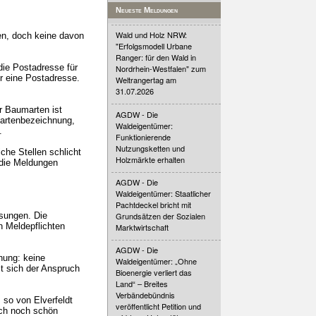
Neueste Meldungen
Wald und Holz NRW:
en, doch keine davon
"Erfolgsmodell Urbane
Ranger: für den Wald in
die Postadresse für
Nordrhein-Westfalen" zum
er eine Postadresse.
Weltrangertag am
31.07.2026
r Baumarten ist
AGDW - Die
martenbezeichnung,
Waldeigentümer:
.
Funktionierende
Nutzungsketten und
iche Stellen schlicht
Holzmärkte erhalten
r die Meldungen
AGDW - Die
Waldeigentümer: Staatlicher
Pachtdeckel bricht mit
ösungen. Die
Grundsätzen der Sozialen
n Meldepflichten
Marktwirtschaft
AGDW - Die
nung: keine
Waldeigentümer: „Ohne
st sich der Anspruch
Bioenergie verliert das
Land“ – Breites
Verbändebündnis
 so von Elverfeldt
veröffentlicht Petition und
uch noch schön