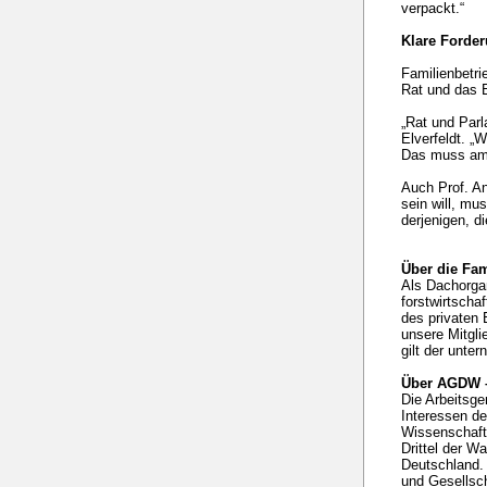
verpackt.“
Klare Forde
Familienbetri
Rat und das 
„Rat und Parl
Elverfeldt. „
Das muss am 
Auch Prof. An
sein will, mu
derjenigen, d
Über die Fam
Als Dachorgan
forstwirtscha
des privaten 
unsere Mitgli
gilt der unte
Über AGDW –
Die Arbeitsge
Interessen de
Wissenschaft 
Drittel der W
Deutschland. 
und Gesellsch