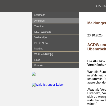
STARTS
Startseite
Aktuelles
Meldungen
Termine
DLG-Waldtage
23.10.2025
Verband [+]
PEFC NRW
AGDW und 
Überarbei
NavLog
Wald in NRW [+]
Links
Die AGDW – D
Vereinfachun
Kontakt
Was die Euro
in Wahrheit n
strukturelle
ausreichende 
„Was als Vere
Elverfeldt, V
sich zu wenig
wirtschaftend
wären.“