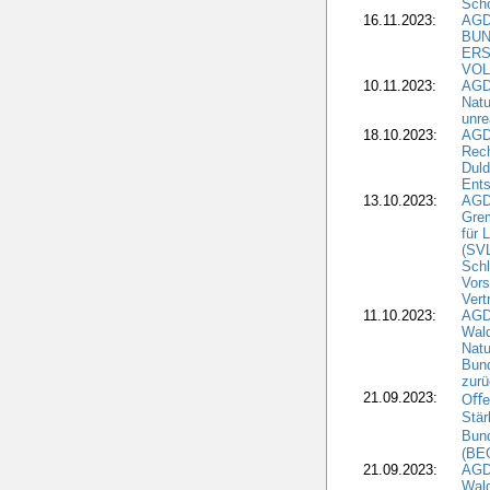
Sch
16.11.2023:
AGD
BUN
ERS
VOL
10.11.2023:
AGDW
Natu
unre
18.10.2023:
AGD
Rech
Duld
Ents
13.10.2023:
AGD
Grem
für 
(SV
Schl
Vors
Vert
11.10.2023:
AGD
Wald
Natu
Bund
zur
21.09.2023:
Oﬀen
Stär
Bun
(BE
21.09.2023:
AGD
Wald