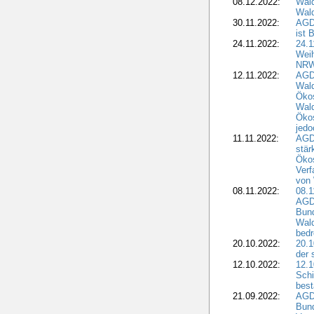
08.12.2022:
Wald
Wald
30.11.2022:
AGD
ist 
24.11.2022:
24.
Wei
NR
12.11.2022:
AGD
Wal
Ökos
Wald
Ökos
jedo
11.11.2022:
AGD
stär
Ökos
Verf
von 
08.11.2022:
08.1
AGDW
Bun
Wald
bedr
20.10.2022:
20.1
der 
12.10.2022:
12.1
Schi
best
21.09.2022:
AGD
Bun