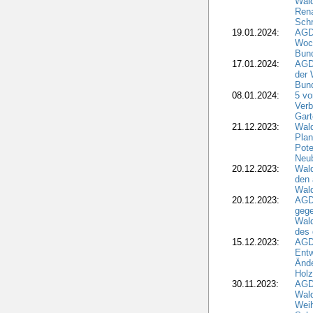
Wald
Rena
Schr
19.01.2024:
AGD
Woc
Bun
17.01.2024:
AGD
der 
Bund
08.01.2024:
5 vo
Verb
Gar
21.12.2023:
Wald
Plan
Pote
Neub
20.12.2023:
Wald
den 
Wal
20.12.2023:
AGD
gege
Wald
des
15.12.2023:
AGD
Entw
Änd
Hol
30.11.2023:
AGD
Wal
Wei