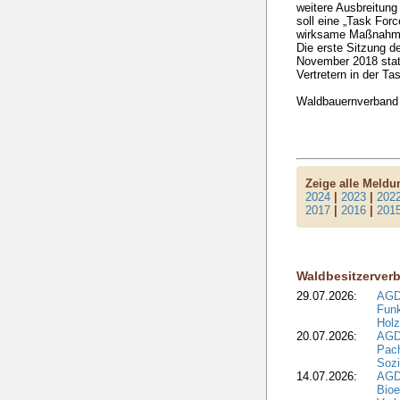
weitere Ausbreitung 
soll eine „Task Forc
wirksame Maßnahmen
Die erste Sitzung d
November 2018 stat
Vertretern in der Ta
Waldbauernverband
Zeige alle Meld
2024
|
2023
|
202
2017
|
2016
|
201
Waldbesitzerver
29.07.2026:
AGD
Funk
Holz
20.07.2026:
AGDW
Pach
Sozi
14.07.2026:
AGD
Bioe