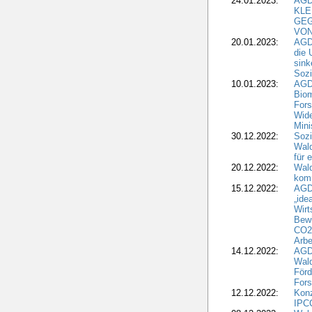
24.01.2023:
AGD
KLE
GEG
VON
20.01.2023:
AGDW
die 
sink
Sozi
10.01.2023:
AGD
Biom
Fors
Wide
Mini
30.12.2022:
Sozi
Wald
für 
20.12.2022:
Wal
komm
15.12.2022:
AGD
„ide
Wirt
Bewi
CO2-
Arbe
14.12.2022:
AGD
Wald
Förd
Fors
12.12.2022:
Konz
IPCC