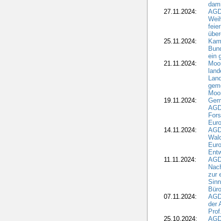
dami
27.11.2024:
AGD
Wei
feie
übe
25.11.2024:
Kam
Bund
ein
21.11.2024:
Moor
land
Land
geme
Moo
19.11.2024:
Gem
AGD
For
Euro
14.11.2024:
AGD
Wal
Eur
Ent
11.11.2024:
AGDW
Nach
zur 
Sinn
Büro
07.11.2024:
AGD
der 
Prof
25.10.2024:
AGD