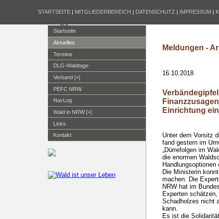
STARTSEITE
|
MITGLIEDERBEREICH
|
DATENSCHUTZ
|
IMPRESSUM
|
Startseite
Aktuelles
Meldungen - Ar
Termine
DLG-Waldtage
16.10.2018
Verband [+]
PEFC NRW
Verbändegipfel
Finanzzusagen 
NavLog
Einrichtung ei
Wald in NRW [+]
Links
Unter dem Vorsitz d
Kontakt
fand gestern im Umw
„Dürrefolgen im Wal
die enormen Walds
Handlungsoptionen
Die Ministerin kon
machen. Die Experte
NRW hat im Bundesv
Experten schätzen, 
Schadholzes nicht a
kann.
Es ist die Solidarit