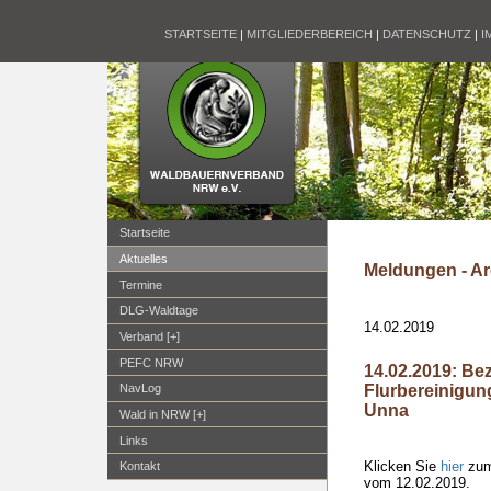
STARTSEITE
|
MITGLIEDERBEREICH
|
DATENSCHUTZ
|
I
Startseite
Aktuelles
Meldungen - Ar
Termine
DLG-Waldtage
14.02.2019
Verband [+]
PEFC NRW
14.02.2019: Be
Flurbereinigung
NavLog
Unna
Wald in NRW [+]
Links
Klicken Sie
hier
zum
Kontakt
vom 12.02.2019.