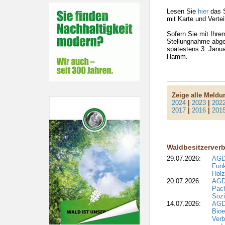
Lesen Sie
hier
das S
mit Karte und Verteil
Sofern Sie mit Ihre
Stellungnahme abge
spätestens 3. Janu
Hamm.
Zeige alle Meld
2024
|
2023
|
202
2017
|
2016
|
201
Waldbesitzerver
29.07.2026:
AGD
Funk
Holz
20.07.2026:
AGDW
Pach
Sozi
14.07.2026:
AGD
Bioe
Verb