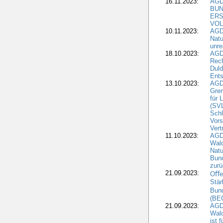
16.11.2023:
AGD
BUN
ERS
VOL
10.11.2023:
AGDW
Natu
unre
18.10.2023:
AGD
Rech
Duld
Ents
13.10.2023:
AGD
Grem
für 
(SV
Schl
Vors
Vert
11.10.2023:
AGD
Wald
Natu
Bund
zur
21.09.2023:
Oﬀen
Stär
Bun
(BE
21.09.2023:
AGD
Wald
ist 