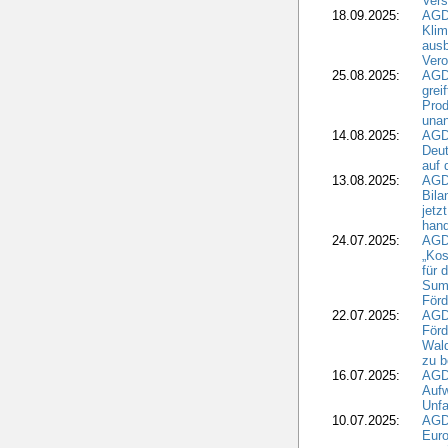
Ver
18.09.2025:
AGD
Klim
ausb
Vero
25.08.2025:
AGD
grei
Prod
una
14.08.2025:
AGD
Deut
auf 
13.08.2025:
AGD
Bila
jetz
hand
24.07.2025:
AGDW
„Kos
für 
Summ
Förd
22.07.2025:
AGD
För
Wald
zu 
16.07.2025:
AGD
Aufw
Unfa
10.07.2025:
AGD
Euro