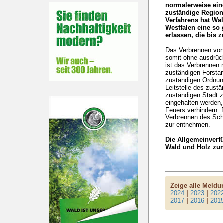
normalerweise ei
zuständige Region
Verfahrens hat Wa
Westfalen eine so
erlassen, die bis z
Das Verbrennen von
somit ohne ausdrüc
ist das Verbrennen
zuständigen Forst
zuständigen Ordnun
Leitstelle des zust
zuständigen Stadt 
eingehalten werden,
Feuers verhindern.
Verbrennen des Sch
zur entnehmen.
Die Allgemeinverfü
Wald und Holz z
Zeige alle Meld
2024
|
2023
|
202
2017
|
2016
|
201