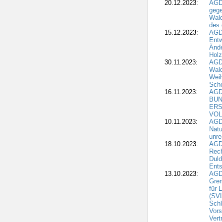
20.12.2023:
AGD
gege
Wald
des
15.12.2023:
AGD
Entw
Änd
Hol
30.11.2023:
AGD
Wal
Wei
Sch
16.11.2023:
AGD
BUN
ERS
VOL
10.11.2023:
AGDW
Natu
unre
18.10.2023:
AGD
Rech
Duld
Ents
13.10.2023:
AGD
Grem
für 
(SV
Schl
Vors
Vert