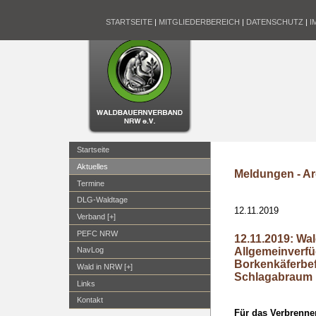
STARTSEITE
|
MITGLIEDERBEREICH
|
DATENSCHUTZ
|
I
Startseite
Aktuelles
Meldungen - Ar
Termine
DLG-Waldtage
12.11.2019
Verband [+]
PEFC NRW
12.11.2019: Wa
Allgemeinverf
NavLog
Borkenkäferbef
Wald in NRW [+]
Schlagabraum
Links
Kontakt
Für das Verbrenne