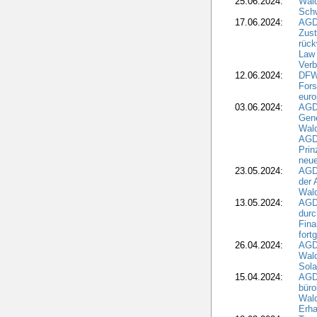
25.06.2024:
Wal
Schw
17.06.2024:
AGD
Zus
rück
Law 
Verb
12.06.2024:
DFW
Fors
euro
03.06.2024:
AGD
Gen
Wal
AGDW
Pri
neue
23.05.2024:
AGD
der 
Wald
13.05.2024:
AGD
durc
Fina
fort
26.04.2024:
AGD
Wal
Sola
15.04.2024:
AGDW
büro
Wald
Erha