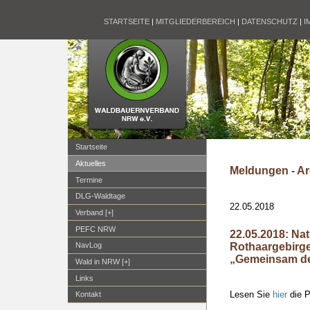
STARTSEITE
|
MITGLIEDERBEREICH
|
DATENSCHUTZ
|
I
Startseite
Aktuelles
Meldungen - Ar
Termine
DLG-Waldtage
22.05.2018
Verband [+]
PEFC NRW
22.05.2018: Na
Rothaargebirge
NavLog
„Gemeinsam de
Wald in NRW [+]
Links
Lesen Sie
hier
die P
Kontakt