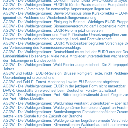
AGDW - Die Waldeigentümer: EU-Kommission bleibt W-VO-Kostenanalyse 
AGDW - Die Waldeigentümer: EUDR fit für die Praxis machen! Europäisc
ist gefordert - Vorschläge für notwendige Anpassungen liegen vor
AGDW - Die Waldeigentümer: Umwelt-Omnibus ohne Kurskorrektur – EU-
ignoriert die Probleme der Wiederherstellungsverordnung
AGDW - Die Waldeigentümer: Einigung in Brüssel: Wichtiges EUDR-Etappen
AGDW - Die Waldeigentümer: Biomasseverordnung darf Holzenergie nicht
AGDW - Die Waldeigentümer: EUDR-Reform jetzt umsetzen
AGDW - Die Waldeigentümer und FabLF: Deutsche Umsetzungspläne zum
Umweltstrafrecht gefährden nachhaltige Land- und Forstwirtschaft
AGDW - Die Waldeigentümer: EUDR: Waldbesitzer begrüßen Vorschläge D
zur Verbesserung des Kommissionsvorschlags
AGDW - Die Waldeigentümer: Deutschland muss bei der EUDR aus der D
Länderinitiative Holzenergie: Viele neue Mitglieder unterstreichen wachse
der Holzenergie in Bundespolitik
AGDW - Die Waldeigentümer: Wald-Pionier ausgezeichnet: Die Zitterpappel
Jahres
AGDW und FabLF: EUDR-Revision: Brüssel korrigiert Texte, nicht Problem
Überarbeitung ist unzureichend
AGDW und FabLF: Forest Monitoring Law im EU-Parlament abgelehnt
AGDW - Die Waldeigentümer: EUDR in der jetzigen Form nicht umsetzbar
DFWR: Geschäftsführerwechsel beim Deutschen Forstwirtschaftsrat
AGDW - Die Waldeigentümer: Prof. Bitter beglückwünscht Josef Ziegler zur
der Prof. Niklas-Medaille
AGDW - Die Waldeigentümer: Waldumbau verstärkt unterstützen – aber rich
AGDW - Die Waldeigentümer: Waldeigentümer formulieren Appell an Forstmi
AGDW - Die Waldeigentümer: Bundeskongress Forstwirtschaftlicher Zus
setzte klare Signale für die Zukunft der Branche
AGDW - Die Waldeigentümer: Waldeigentümer begrüßen erneute Verschie
AGDW - Die Waldeigentümer: Klimaresilienten Waldumbau nicht ausbrems