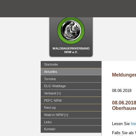
Startseite
Aktuelles
Meldungen
Termine
DLG-Waldtage
08.06.2018
Verband [+]
PEFC NRW
08.06.201
Oberhaus
NavLog
Wald in NRW [+]
Links
Lesen Sie
hie
Kontakt
Falls Sie als