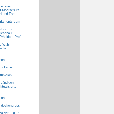
nisterium,
hr Moorschutz
 und Forst:
arlaments zum
stung zur
tieabbau
räsident Prof.
e Wahl!
sche
hen
 Lokalzeit
funktion
 bändigen
ktualisierte
 an
undeskongress
ng der EUDR