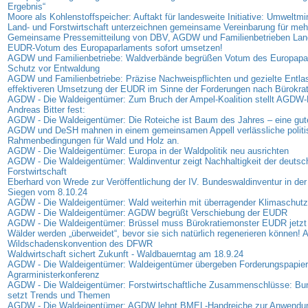
Ergebnis“
Moore als Kohlenstoffspeicher: Auftakt für landesweite Initiative: Umweltmi
Land- und Forstwirtschaft unterzeichnen gemeinsame Vereinbarung für me
Gemeinsame Pressemitteilung von DBV, AGDW und Familienbetrieben Land
EUDR-Votum des Europaparlaments sofort umsetzen!
AGDW und Familienbetriebe: Waldverbände begrüßen Votum des Europap
Schutz vor Entwaldung
AGDW und Familienbetriebe: Präzise Nachweispflichten und gezielte Entla
effektiveren Umsetzung der EUDR im Sinne der Forderungen nach Bürokra
AGDW - Die Waldeigentümer: Zum Bruch der Ampel-Koalition stellt AGDW-P
Andreas Bitter fest:
AGDW - Die Waldeigentümer: Die Roteiche ist Baum des Jahres – eine gut
AGDW und DeSH mahnen in einem gemeinsamen Appell verlässliche politi
Rahmenbedingungen für Wald und Holz an.
AGDW - Die Waldeigentümer: Europa in der Waldpolitik neu ausrichten
AGDW - Die Waldeigentümer: Waldinventur zeigt Nachhaltigkeit der deutsc
Forstwirtschaft
Eberhard von Wrede zur Veröffentlichung der IV. Bundeswaldinventur in der
Siegen vom 8.10.24
AGDW - Die Waldeigentümer: Wald weiterhin mit überragender Klimaschutz
AGDW - Die Waldeigentümer: AGDW begrüßt Verschiebung der EUDR
AGDW - Die Waldeigentümer: Brüssel muss Bürokratiemonster EUDR jetzt
Wälder werden „überweidet“, bevor sie sich natürlich regenerieren können! A
Wildschadenskonvention des DFWR
Waldwirtschaft sichert Zukunft - Waldbauerntag am 18.9.24
AGDW - Die Waldeigentümer: Waldeigentümer übergeben Forderungspapier
Agrarministerkonferenz
AGDW - Die Waldeigentümer: Forstwirtschaftliche Zusammenschlüsse: B
setzt Trends und Themen
AGDW - Die Waldeigentümer: AGDW lehnt BMEL-Handreiche zur Anwendu