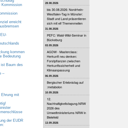
schuldig
28.08.2026
he Kommission
bis 30.08.2026: Nordrhein-
Kommission
Westfalen-Tag in Münster:
Stadt und Land präsentieren
ziel erreicht
sich mit elf Themenmeilen
 ausbremsen
31.08.2026
 EU-
PEFC: Wald-Wild-Seminar in
Bückeburg
eutschlands
03.09.2026
AGDW - Masterclass:
eckung kommen
nde Bedeutung
Herkunft neu denken:
Forstpflanzen zwischen
 ist Baum des
Herkunftssicherheit und
Klimaanpassung
e –
06.09.2026
Bergischer Erlebnistag auf
:metabolon
10.09.2026
 Ehrung mit
12.
Nachhaltigkeitstagung.NRW
tig!
nister
2026 des
ammenschlüsse
Umweltministeriums NRW in
Bielefeld
bung der EUDR
13.09.2026
en: