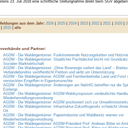
stens 23. Juli 2018 eine schriftliche Stellungnahme direkt beim SGV abgeben
 Meldungen aus dem Jahr:
2026
|
2025
|
2024
|
2023
|
2022
|
2021
|
2020
|
2
|
2015
| alle
erverbände und Partner:
AGDW - Die Waldeigentümer: Funktionierende Nutzungsketten und Holzmär
AGDW - Die Waldeigentümer: Staatlicher Pachtdeckel bricht mit Grundsätz
Sozialen Marktwirtschaft
AGDW - Die Waldeigentümer: „Ohne Bioenergie verliert das Land“ – Breites
Verbändebündnis veröffentlicht Petition und wirbt um Unterstützung
AGDW - Die Waldeigentümer: AGDW und Familienbetriebe Land und Forst 
versteckten Eingriffen in Eigentumsrechte
AGDW - Die Waldeigentümer: Änderungen am NatInfG betreffen nur die Spi
Eisbergs
AGDW - Die Waldeigentümer: AGDW-Waldsymposium verdeutlichte Handlun
Wiederherstellungsverordnung
AGDW - Die Waldeigentümer: AGDW positioniert sich zur Umweltministerk
AGDW - Die Waldeigentümer: Infrastruktur-Zukunftsgesetz schwächt Umwe
Ort
AGDW - Die Waldeigentümer: Papierindustrie und Waldbesitz warnen vor
Wiederherstellungsverordnung
AGDW - Die Waldeigentümer: AGDW-Präsident Prof. Andreas Bitter im Amt 
AGDW - Die Waldeigentümer: AGDW-Präsident Prof. Bitter zur Waldzusta