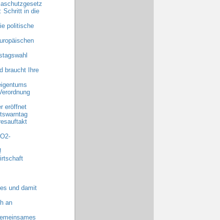
maschutzgesetz
chritt in die
e politische
uropäischen
stagswahl
 braucht Ihre
eigentums
Verordnung
 eröffnet
tswarntag
esauftakt
CO2-
!
rtschaft
es und damit
h an
 gemeinsames