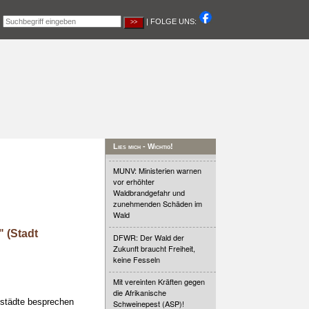
|
| FOLGE UNS:
Lies mich - Wichtig!
MUNV: Ministerien warnen
vor erhöhter
Waldbrandgefahr und
zunehmenden Schäden im
Wald
 (Stadt
DFWR: Der Wald der
Zukunft braucht Freiheit,
keine Fesseln
Mit vereinten Kräften gegen
die Afrikanische
oßstädte besprechen
Schweinepest (ASP)!