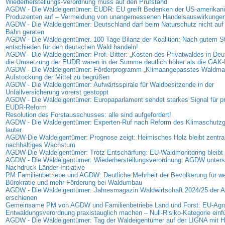
Wiederherstellungs-Verordnung muss auf den Prüfstand
AGDW - Die Waldeigentümer: EUDR: EU greift Bedenken der US-amerikan
Produzenten auf – Vermeidung von unangemessenen Handelsauswirkunge
AGDW - Die Waldeigentümer: Deutschland darf beim Naturschutz nicht auf 
Bahn geraten
AGDW - Die Waldeigentümer. 100 Tage Bilanz der Koalition: Nach gutem Sta
entschieden für den deutschen Wald handeln!
AGDW - Die Waldeigentümer: Prof. Bitter: „Kosten des Privatwaldes in Deu
die Umsetzung der EUDR wären in der Summe deutlich höher als die GAK-
AGDW - Die Waldeigentümer: Förderprogramm „Klimaangepasstes Waldma
Aufstockung der Mittel zu begrüßen
AGDW - Die Waldeigentümer: Aufwärtsspirale für Waldbesitzende in der
Unfallversicherung vorerst gestoppt
AGDW - Die Waldeigentümer: Europaparlament sendet starkes Signal für p
EUDR-Reform
Resolution des Forstausschusses: alle sind aufgefordert!
AGDW - Die Waldeigentümer: Experten-Ruf nach Reform des Klimaschutz
lauter
AGDW-Die Waldeigentümer: Prognose zeigt: Heimisches Holz bleibt zentrale
nachhaltiges Wachstum
AGDW-Die Waldeigentümer: Trotz Entschärfung: EU-Waldmonitoring bleibt 
AGDW - Die Waldeigentümer: Wiederherstellungsverordnung: AGDW unterst
Nachdruck Länder-Initiative
PM Familienbetriebe und AGDW: Deutliche Mehrheit der Bevölkerung für we
Bürokratie und mehr Förderung bei Waldumbau
AGDW - Die Waldeigentümer: Jahresmagazin Waldwirtschaft 2024/25 der
erschienen
Gemeinsame PM von AGDW und Familienbetriebe Land und Forst: EU-Agra
Entwaldungsverordnung praxistauglich machen – Null-Risiko-Kategorie einf
AGDW - Die Waldeigentümer: Tag der Waldeigentümer auf der LIGNA mit Hi