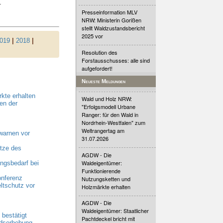
.
Presseinformation MLV
NRW: Ministerin Gorißen
stellt Waldzustandsbericht
2025 vor
019
|
2018
|
Resolution des
Forstausschusses: alle sind
aufgefordert!
Neueste Meldungen
kte erhalten
Wald und Holz NRW:
en der
"Erfolgsmodell Urbane
Ranger: für den Wald in
Nordrhein-Westfalen" zum
Weltrangertag am
warnen vor
31.07.2026
tze des
AGDW - Die
Waldeigentümer:
gsbedarf bei
Funktionierende
onferenz
Nutzungsketten und
ltschutz vor
Holzmärkte erhalten
AGDW - Die
Waldeigentümer: Staatlicher
bestätigt
Pachtdeckel bricht mit
ndserhebung