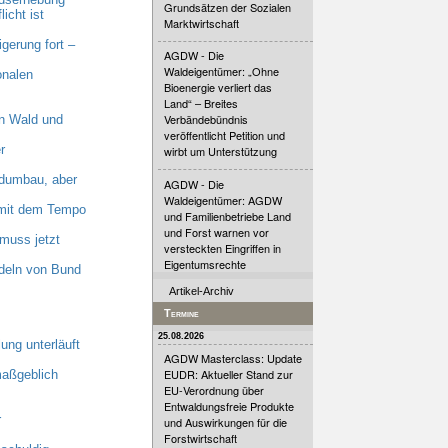
Grundsätzen der Sozialen
cht ist
Marktwirtschaft
erung fort –
AGDW - Die
Waldeigentümer: „Ohne
onalen
Bioenergie verliert das
Land“ – Breites
Verbändebündnis
n Wald und
veröffentlicht Petition und
r
wirbt um Unterstützung
dumbau, aber
AGDW - Die
Waldeigentümer: AGDW
n mit dem Tempo
und Familienbetriebe Land
und Forst warnen vor
muss jetzt
versteckten Eingriffen in
Eigentumsrechte
deln von Bund
Artikel-Archiv
Termine
25.08.2026
ung unterläuft
AGDW Masterclass: Update
EUDR: Aktueller Stand zur
maßgeblich
EU-Verordnung über
Entwaldungsfreie Produkte
r
und Auswirkungen für die
Forstwirtschaft