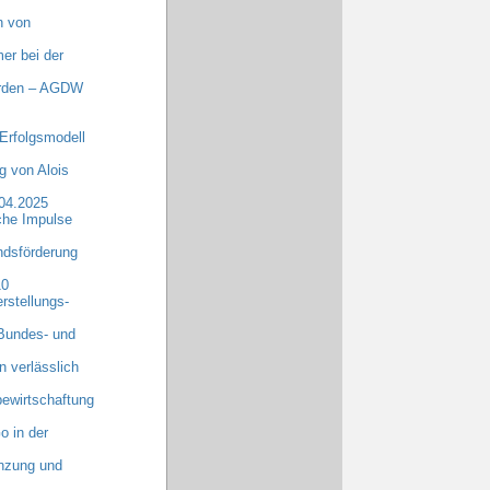
n von
er bei der
erden – AGDW
Erfolgsmodell
 von Alois
.04.2025
che Impulse
dsförderung
10
rstellungs-
 Bundes- und
n verlässlich
ewirtschaftung
o in der
anzung und