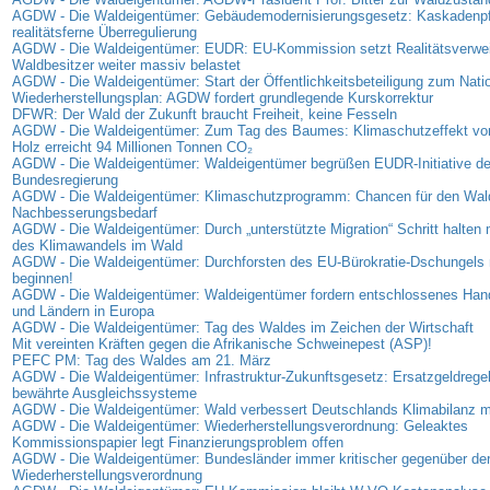
AGDW - Die Waldeigentümer: Gebäudemodernisierungsgesetz: Kaskadenpfli
realitätsferne Überregulierung
AGDW - Die Waldeigentümer: EUDR: EU-Kommission setzt Realitätsverweig
Waldbesitzer weiter massiv belastet
AGDW - Die Waldeigentümer: Start der Öffentlichkeitsbeteiligung zum Nati
Wiederherstellungsplan: AGDW fordert grundlegende Kurskorrektur
DFWR: Der Wald der Zukunft braucht Freiheit, keine Fesseln
AGDW - Die Waldeigentümer: Zum Tag des Baumes: Klimaschutzeffekt vo
Holz erreicht 94 Millionen Tonnen CO₂
AGDW - Die Waldeigentümer: Waldeigentümer begrüßen EUDR-Initiative de
Bundesregierung
AGDW - Die Waldeigentümer: Klimaschutzprogramm: Chancen für den Wal
Nachbesserungsbedarf
AGDW - Die Waldeigentümer: Durch „unterstützte Migration“ Schritt halte
des Klimawandels im Wald
AGDW - Die Waldeigentümer: Durchforsten des EU-Bürokratie-Dschungels 
beginnen!
AGDW - Die Waldeigentümer: Waldeigentümer fordern entschlossenes Han
und Ländern in Europa
AGDW - Die Waldeigentümer: Tag des Waldes im Zeichen der Wirtschaft
Mit vereinten Kräften gegen die Afrikanische Schweinepest (ASP)!
PEFC PM: Tag des Waldes am 21. März
AGDW - Die Waldeigentümer: Infrastruktur-Zukunftsgesetz: Ersatzgeldregel
bewährte Ausgleichssysteme
AGDW - Die Waldeigentümer: Wald verbessert Deutschlands Klimabilanz 
AGDW - Die Waldeigentümer: Wiederherstellungsverordnung: Geleaktes
Kommissionspapier legt Finanzierungsproblem offen
AGDW - Die Waldeigentümer: Bundesländer immer kritischer gegenüber de
Wiederherstellungsverordnung