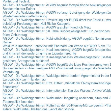
Politik und Technik
AGDW - Die Waldeigentümer: AGDW begrüßt forstpolitische Ankündigunge
Bundesminister Rainer
AGDW - Die Waldeigentümer: AGDW verlangt Beteiligung der Waldeigentüm
Wiederherstellungs-Verordnung
AGDW - Die Waldeigentümer: Umsetzung der EUDR droht zur Farce zu w
bekräftigt Forderung nach Null-Risiko-Kategorie
AGDW - Die Waldeigentümer: AGDW gratuliert Friedrich Merz
AGDW - Die Waldeigentümer: 50 Jahre Bundeswaldgesetz: Ein politisches 
feiert Geburtstag
AGDW - Die Waldeigentümer: Kabinettsbildung: AGDW begrüßt Nominierung
Rainer
Wald im Klimastress: Interview mit Eberhard von Wrede auf WDR 5 am 15
AGDW - Die Waldeigentümer: Koalitionsvertrag: AGDW begrüßt forstpolitis
und kritisiert drohende Eingriffe in Eigentumsrechte
AGDW - Die Waldeigentümer: Klimaangepasstes Waldmanagement: Bestan
gesichert, Antragsstau auflösen!
AGDW - Die Waldeigentümer: AGDW begrüßt die klare Positionierung von 
Bundesländern in ihrer heutigen AMK-Protokollerklärung gegen die Wiederhe
Verordnung
AGDW - Die Waldeigentümer: Waldeigentümer fordern Agrarminister in der
Europapolitik zum Handeln auf
AGDW - Die Waldeigentümer: Prof. Bitter: „Vielfalt der Ökosystemleistunge
finanzieren“
AGDW - Die Waldeigentümer: Internationaler Tag des Waldes: Aktive Waldb
fördern!
AGDW - Die Waldeigentümer: Waldumbau langfristig absichern, Stop and G
Förderpolitik beenden
AGDW - Die Waldeigentümer: Kulturfrau der 50-Pfennig-Münze geehrt: Pfl
aktiver Waldumbau bleiben das Gebot der Stunde