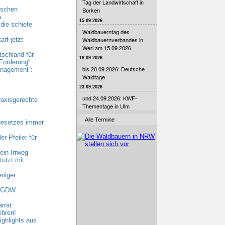
Tag der Landwirtschaft in
ischen
Borken
n
15.09.2026
die schiefe
Waldbauerntag des
Waldbauernverbandes in
rt jetzt
Werl am 15.09.2026
tschland für
18.09.2026
Förderung“
bis 20.09.2026: Deutsche
nagement“:
Waldtage
23.09.2026
und 24.09.2026: KWF-
raxisgerechte
Thementage in Ulm
Alle Termine
gesetzes immer
r Pfeiler für
ein Irrweg
ützt mit
niger
 AGDW
rrat:
ühren!
ghlights aus