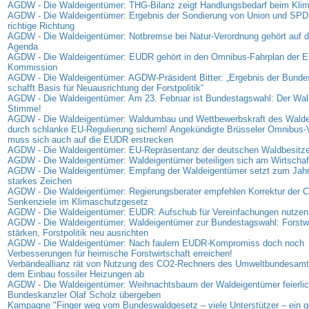
AGDW - Die Waldeigentümer: THG-Bilanz zeigt Handlungsbedarf beim Kli
AGDW - Die Waldeigentümer: Ergebnis der Sondierung von Union und SPD: S
richtige Richtung
AGDW - Die Waldeigentümer: Notbremse bei Natur-Verordnung gehört auf di
Agenda
AGDW - Die Waldeigentümer: EUDR gehört in den Omnibus-Fahrplan der E
Kommission
AGDW - Die Waldeigentümer: AGDW-Präsident Bitter: „Ergebnis der Bunde
schafft Basis für Neuausrichtung der Forstpolitik“
AGDW - Die Waldeigentümer: Am 23. Februar ist Bundestagswahl: Der Wald
Stimme!
AGDW - Die Waldeigentümer: Waldumbau und Wettbewerbskraft des Wald
durch schlanke EU-Regulierung sichern! Angekündigte Brüsseler Omnibus-
muss sich auch auf die EUDR erstrecken
AGDW - Die Waldeigentümer: EU-Repräsentanz der deutschen Waldbesitzer
AGDW - Die Waldeigentümer: Waldeigentümer beteiligen sich am Wirtschaf
AGDW - Die Waldeigentümer: Empfang der Waldeigentümer setzt zum Jahr
starkes Zeichen
AGDW - Die Waldeigentümer: Regierungsberater empfehlen Korrektur der 
Senkenziele im Klimaschutzgesetz
AGDW - Die Waldeigentümer: EUDR: Aufschub für Vereinfachungen nutzen
AGDW - Die Waldeigentümer: Waldeigentümer zur Bundestagswahl: Forstwi
stärken, Forstpolitik neu ausrichten
AGDW - Die Waldeigentümer: Nach faulem EUDR-Kompromiss doch noch
Verbesserungen für heimische Forstwirtschaft erreichen!
Verbändeallianz rät von Nutzung des CO2-Rechners des Umweltbundesamt
dem Einbau fossiler Heizungen ab
AGDW - Die Waldeigentümer: Weihnachtsbaum der Waldeigentümer feierlic
Bundeskanzler Olaf Scholz übergeben
Kampagne "Finger weg vom Bundeswaldgesetz – viele Unterstützer – ein