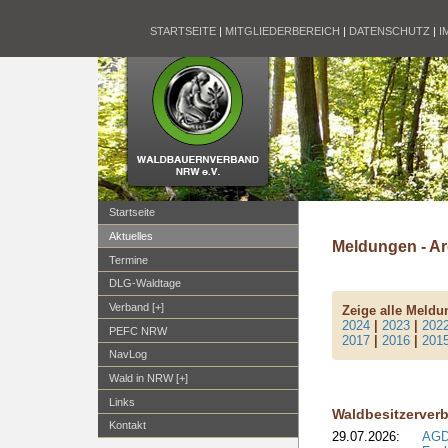
STARTSEITE
|
MITGLIEDERBEREICH
|
DATENSCHUTZ
|
I
Startseite
Aktuelles
Meldungen - Ar
Termine
DLG-Waldtage
Verband [+]
Zeige alle Meld
2024
|
2023
|
202
PEFC NRW
2017
|
2016
|
201
NavLog
Wald in NRW [+]
Links
Waldbesitzerver
Kontakt
29.07.2026:
AGD