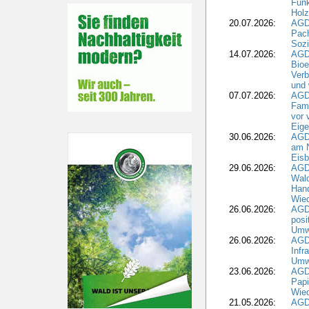
Funk
Holz
20.07.2026:
AGDW
Pach
Sozi
14.07.2026:
AGD
Bioe
Verb
und 
07.07.2026:
AGD
Fami
vor 
Eig
30.06.2026:
AGD
am N
Eisb
29.06.2026:
AGD
Wal
Hand
Wied
26.06.2026:
AGD
posi
Umwe
26.06.2026:
AGD
Infr
Umwe
23.06.2026:
AGD
Papi
Wied
21.05.2026:
AGD