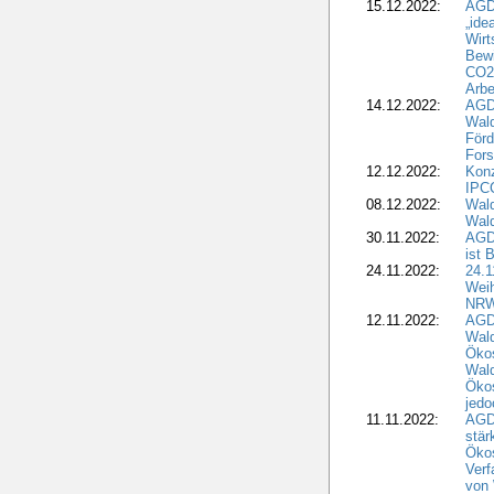
15.12.2022:
AGD
„ide
Wirt
Bewi
CO2-
Arbe
14.12.2022:
AGD
Wald
Förd
Fors
12.12.2022:
Konz
IPCC
08.12.2022:
Wald
Wald
30.11.2022:
AGD
ist 
24.11.2022:
24.
Wei
NR
12.11.2022:
AGD
Wal
Ökos
Wald
Ökos
jedo
11.11.2022:
AGD
stär
Ökos
Verf
von 