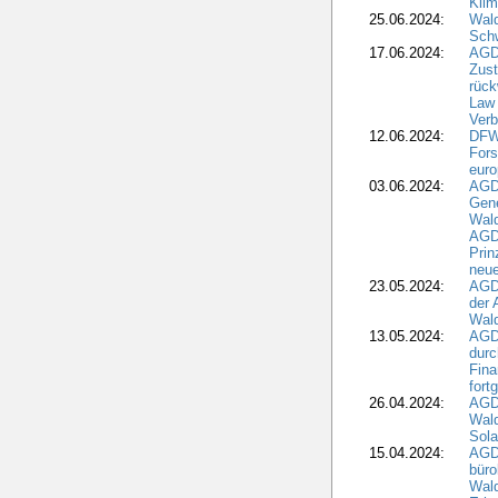
Klim
25.06.2024:
Wal
Schw
17.06.2024:
AGD
Zus
rück
Law 
Verb
12.06.2024:
DFW
Fors
euro
03.06.2024:
AGD
Gen
Wal
AGDW
Pri
neue
23.05.2024:
AGD
der 
Wald
13.05.2024:
AGD
durc
Fina
fort
26.04.2024:
AGD
Wal
Sola
15.04.2024:
AGDW
büro
Wald