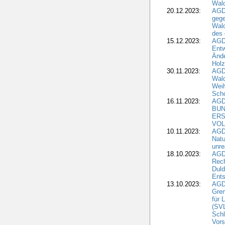
Wal
20.12.2023:
AGD
gege
Wald
des
15.12.2023:
AGD
Entw
Änd
Hol
30.11.2023:
AGD
Wal
Wei
Sch
16.11.2023:
AGD
BUN
ERS
VOL
10.11.2023:
AGDW
Natu
unre
18.10.2023:
AGD
Rech
Duld
Ents
13.10.2023:
AGD
Grem
für 
(SV
Schl
Vors