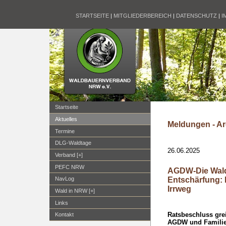
STARTSEITE
|
MITGLIEDERBEREICH
|
DATENSCHUTZ
|
I
Startseite
Aktuelles
Meldungen - Ar
Termine
DLG-Waldtage
26.06.2025
Verband [+]
PEFC NRW
AGDW-Die Wald
Entschärfung: 
NavLog
Irrweg
Wald in NRW [+]
Links
Ratsbeschluss grei
Kontakt
AGDW und Familien