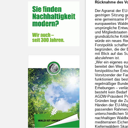
Rücknahme des Vo
Der Agrarrat der EU-
gestrigen Sitzung 
eine gemeinsame Po
europaweites Waldmo
ursprüngliche Entw
und Mitgliedstaaten 
grundsätzliche Krit
würde ein neues Re
Forstpolitik schaffe
begründen, die der 
mit Blick auf das Su
abzulehnen ist.
„Wer ein eigenes eu
bereitet den Weg fü
forstpolitischer En
Vorsitzender der Fa
funktioniert das be
regelmäßiger Bunde
Erhebungen – verläs
besteht kein Bedarf 
AGDW-Präsident Prof
Gründen liegt die Zu
Händen der EU-Mitgl
passenden Rahmen k
unterschiedlichen S
nachhaltigen Waldb
mediterranen Eiche
Kiefernwäldern Ska