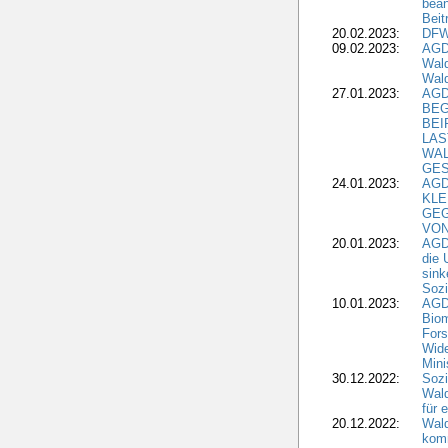
bean
Beit
20.02.2023:
DFW
09.02.2023:
AGD
Wald
Wald
27.01.2023:
AGD
BEG
BEI
LAS
WA
GES
24.01.2023:
AGD
KLE
GEG
VON
20.01.2023:
AGDW
die 
sink
Sozi
10.01.2023:
AGD
Biom
Fors
Wide
Mini
30.12.2022:
Sozi
Wald
für 
20.12.2022:
Wal
komm