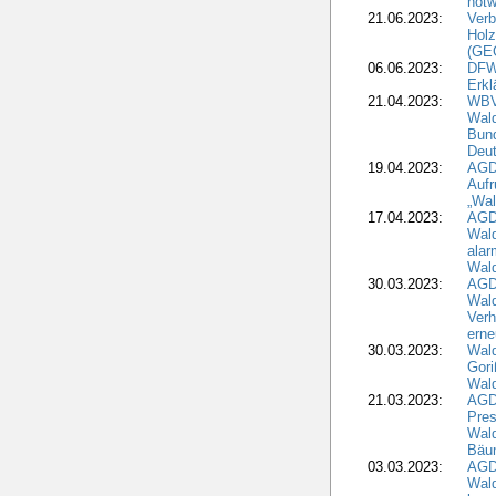
notw
21.06.2023:
Verb
Holz
(GE
06.06.2023:
DFW
Erkl
21.04.2023:
WBV
Wald
Bund
Deu
19.04.2023:
AGD
Aufr
„Wal
17.04.2023:
AGD
Wald
alar
Wald
30.03.2023:
AGD
Wald
Verh
erne
30.03.2023:
Wal
Gori
Wald
21.03.2023:
AGD
Pres
Wald
Bäu
03.03.2023:
AGD
Wald