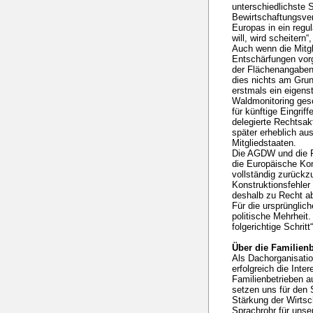
unterschiedlichste
Bewirtschaftungsver
Europas in ein regu
will, wird scheitern“,
Auch wenn die Mitgl
Entschärfungen vor
der Flächenangaben 
dies nichts am Gru
erstmals ein eigen
Waldmonitoring gesc
für künftige Eingrif
delegierte Rechtsak
später erheblich a
Mitgliedstaaten.
Die AGDW und die F
die Europäische Ko
vollständig zurückz
Konstruktionsfehler
deshalb zu Recht ab
Für die ursprünglic
politische Mehrheit
folgerichtige Schritt
Über die Familien
Als Dachorganisatio
erfolgreich die Inte
Familienbetrieben a
setzen uns für den 
Stärkung der Wirtsc
Sprachrohr für unse