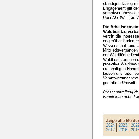
ständigen Dialog mi
Engagement gilt der
verantwortungsvolle
Über AGDW – Die W
Die Arbeitsgemein
Waldbesitzerverbä
vertritt die Interes
gegenüber Parlamen
Wissenschaft und Öf
Mitgliedsverbänden 
der Waldfläche Deut
Waldbesitzerinnen u
proaktive Waldbewir
nachhaltigen Handel
lassen uns leiten v
Verantwortungsbewuss
gestaltete Umwelt.
Pressemitteilung d
Familienbetriebe L
Zeige alle Meld
2024
|
2023
|
202
2017
|
2016
|
201