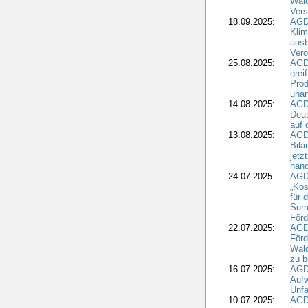
Wald
Ver
18.09.2025:
AGD
Klim
ausb
Vero
25.08.2025:
AGD
grei
Prod
una
14.08.2025:
AGD
Deut
auf 
13.08.2025:
AGD
Bila
jetz
hand
24.07.2025:
AGDW
„Kos
für 
Summ
Förd
22.07.2025:
AGD
För
Wald
zu 
16.07.2025:
AGD
Aufw
Unfa
10.07.2025:
AGD