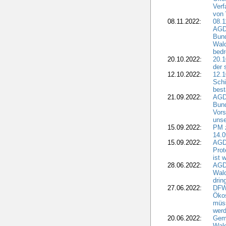
Verf
von 
08.11.2022:
08.1
AGDW
Bun
Wald
bedr
20.10.2022:
20.1
der 
12.10.2022:
12.1
Schi
best
21.09.2022:
AGD
Bun
Vors
unse
15.09.2022:
PM 
14.0
15.09.2022:
AGDW
Prot
ist 
28.06.2022:
AGD
Wal
drin
27.06.2022:
DFW
Ökos
müss
wer
20.06.2022:
Gem
Wald