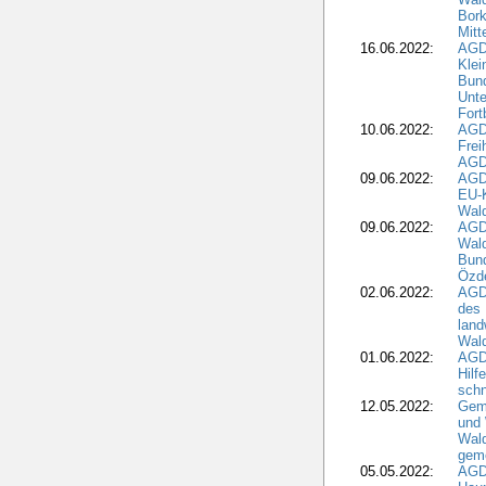
Bork
Mitt
16.06.2022:
AGD
Klei
Bund
Unte
Fort
10.06.2022:
AGD
Frei
AGD
09.06.2022:
AGDW
EU-K
Wal
09.06.2022:
AGDW
Wald
Bund
Özd
02.06.2022:
AGD
des 
land
Wal
01.06.2022:
AGDW
Hilf
sch
12.05.2022:
Gem
und
Wald
geme
05.05.2022:
AGD