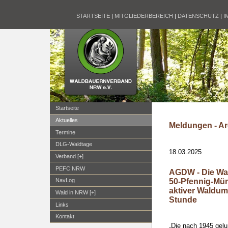
STARTSEITE
|
MITGLIEDERBEREICH
|
DATENSCHUTZ
|
I
Startseite
Aktuelles
Meldungen - Ar
Termine
DLG-Waldtage
18.03.2025
Verband [+]
PEFC NRW
AGDW - Die Wal
50-Pfennig-Mün
NavLog
aktiver Waldum
Wald in NRW [+]
Stunde
Links
Kontakt
„Die nach 1945 gel