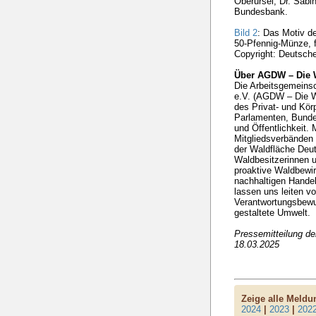
Oberursel; Dr. Sabi
Bundesbank.
Bild 2
: Das Motiv de
50-Pfennig-Münze, 
Copyright: Deutsch
Über AGDW – Die 
Die Arbeitsgemeins
e.V. (AGDW – Die Wa
des Privat- und Kö
Parlamenten, Bunde
und Öffentlichkeit. 
Mitgliedsverbänden 
der Waldfläche Deut
Waldbesitzerinnen u
proaktive Waldbewir
nachhaltigen Handel
lassen uns leiten v
Verantwortungsbewuss
gestaltete Umwelt.
Pressemitteilung d
18.03.2025
Zeige alle Meld
2024
|
2023
|
202