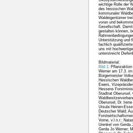
wichtige Rolle der 
des hessischen Wal
kommunaler Waldbes
Waldeigentümer trei
voran und bekommen
Gesellschaft. Damit
gestalten können, b
Rahmenbedingungen,
Unterstützung und f
fachlich qualifizie
uns mit hochwertige
unterstreicht Diefe
Bildmaterial:
Bild 1
: Pflanzaktio
Werner am 17.3. im O
Bürgermeister Volke
Hessischen Waldbes
Ewers, Vizepräsiden
Hessens Forstminist
Stadtrat Oberursel;
Waldbesitzerverband;
Oberursel; Dr. Iren
Ursula Heinen-Esse
Deutscher Wald; Au
Forstwirtschaftsmei
Vorne, v.l.n.r.: Nat
Urenkel von Gerda 
Gerda Jo Werner; M