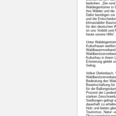
bedrohen. „Die rund
Waldeigentümer in 
ihre Wälder und die
Dafür benötigen si
und die Entscheidu
klimastabiler Bauma
für den deutschen Wa
ist uns Vorbild und
heute unsere Hilfe“,
Unter Waldeigentüme
Kulturfrauen weithi
Waldbauernverband 
Waldbesitzerverban
Kulturfrau in ihrem
Erinnerung gelebt u
Seling.
Volker Diefenbach,
Waldbesitzerverband
Bedeutung des Wald
Bewirtschaftung für
für die Ballungsrä
Prozent der Landes
starken Zerschneid
Siedlungen gelingt 
dauerhaft zu erhalt
Holz und bieten gle
Tourismus, Natur- u
Ökosystemleistungen