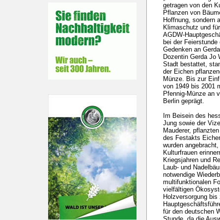
getragen von den Ku
Pflanzen von Bäumen
Hoffnung, sondern 
Klimaschutz und für
AGDW-Hauptgeschäft
bei der Feierstunde
Gedenken an Gerda J
Dozentin Gerda Jo 
Stadt bestattet, sta
der Eichen pflanzend
Münze. Bis zur Ein
von 1949 bis 2001 m
Pfennig-Münze an v
Berlin geprägt.
Im Beisein des hes
Jung sowie der Vize
Mauderer, pflanzte
des Festakts Eiche
wurden angebracht, 
Kulturfrauen erinner
Kriegsjahren und R
Laub- und Nadelbäum
notwendige Wiederb
multifunktionalen Fo
vielfältigen Ökosys
Holzversorgung bis 
Hauptgeschäftsführe
für den deutschen 
Stunde, da die Aus