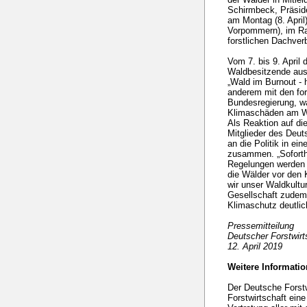
Schirmbeck, Präsid
am Montag (8. Apri
Vorpommern), im Ra
forstlichen Dachver
Vom 7. bis 9. April 
Waldbesitzende aus 
„Wald im Burnout - 
anderem mit den for
Bundesregierung, w
Klimaschäden am W
Als Reaktion auf die
Mitglieder des Deut
an die Politik in ein
zusammen. „Soforthi
Regelungen werden d
die Wälder vor den
wir unser Waldkultu
Gesellschaft zudem
Klimaschutz deutlic
Pressemitteilung
Deutscher Forstwirt
12. April 2019
Weitere Informatio
Der Deutsche Forstw
Forstwirtschaft eine