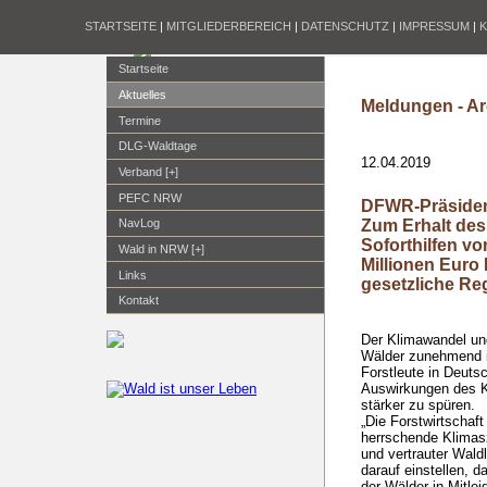
STARTSEITE
|
MITGLIEDERBEREICH
|
DATENSCHUTZ
|
IMPRESSUM
|
Startseite
Aktuelles
Meldungen - Ar
Termine
DLG-Waldtage
12.04.2019
Verband [+]
PEFC NRW
DFWR-Präsident
Zum Erhalt des
NavLog
Soforthilfen v
Wald in NRW [+]
Millionen Euro 
Links
gesetzliche R
Kontakt
Der Klimawandel un
Wälder zunehmend i
Forstleute in Deut
Auswirkungen des K
stärker zu spüren.
„Die Forstwirtscha
herrschende Klimas
und vertrauter Wald
darauf einstellen, 
der Wälder in Mitle