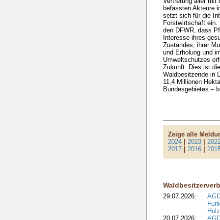
Vertretung aller mi
befassten Akteure 
setzt sich für die I
Forstwirtschaft ein.
den DFWR, dass Pfl
Interesse ihres ges
Zustandes, ihrer Mu
und Erholung und im
Umweltschutzes erfo
Zukunft. Dies ist di
Waldbesitzende in D
11,4 Millionen Hekt
Bundesgebietes – b
Zeige alle Meld
2024
|
2023
|
202
2017
|
2016
|
201
Waldbesitzerver
29.07.2026:
AGD
Funk
Holz
20.07.2026:
AGDW