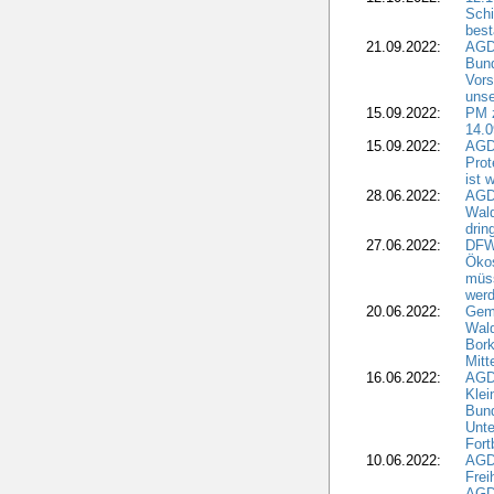
Schi
best
21.09.2022:
AGD
Bun
Vors
unse
15.09.2022:
PM 
14.0
15.09.2022:
AGDW
Prot
ist 
28.06.2022:
AGD
Wal
drin
27.06.2022:
DFW
Ökos
müss
wer
20.06.2022:
Gem
Wald
Bork
Mitt
16.06.2022:
AGD
Klei
Bund
Unte
Fort
10.06.2022:
AGD
Frei
AGD