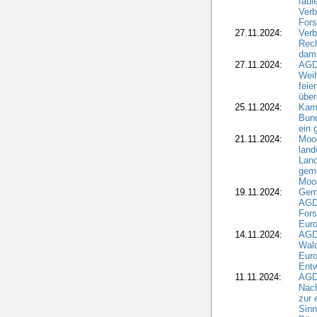
fau
Verb
Fors
27.11.2024:
Verb
Rec
dami
27.11.2024:
AGD
Wei
feie
übe
25.11.2024:
Kam
Bund
ein
21.11.2024:
Moor
land
Land
geme
Moo
19.11.2024:
Gem
AGD
For
Euro
14.11.2024:
AGD
Wal
Eur
Ent
11.11.2024:
AGDW
Nach
zur 
Sinn