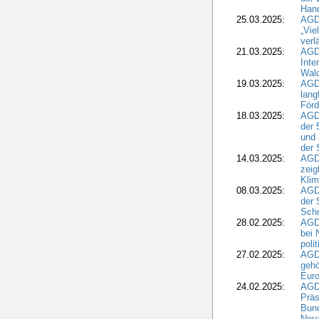
Hand
25.03.2025:
AGDW
„Vie
verl
21.03.2025:
AGD
Inte
Wald
19.03.2025:
AGD
lang
Förd
18.03.2025:
AGDW
der 
und 
der 
14.03.2025:
AGD
zeig
Kli
08.03.2025:
AGD
der 
Schr
28.02.2025:
AGD
bei 
poli
27.02.2025:
AGD
gehö
Eur
24.02.2025:
AGD
Präs
Bund
Neua