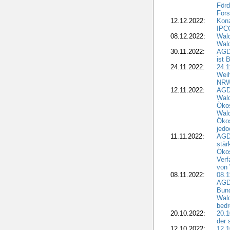
Förd
Fors
12.12.2022:
Konz
IPCC
08.12.2022:
Wald
Wald
30.11.2022:
AGD
ist 
24.11.2022:
24.
Wei
NR
12.11.2022:
AGD
Wal
Ökos
Wald
Ökos
jedo
11.11.2022:
AGD
stär
Ökos
Verf
von 
08.11.2022:
08.1
AGDW
Bun
Wald
bedr
20.10.2022:
20.1
der 
12.10.2022:
12.1