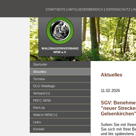
STARTSEITE
|
MITGLIEDERBEREICH
|
DATENSCHUTZ
|
I
Startseite
Aktuelles
Aktuelles
Termine
DLG-Waldtage
11.02.2026
Verband [+]
PEFC NRW
SGV: Benehmen
"neuer Streck
NavLog
Gelsenkirchen
Wald in NRW [+]
Links
Sofern Sie mit Ihre
Sie sich mit Ihrer 
Kontakt
und bis spätestens 