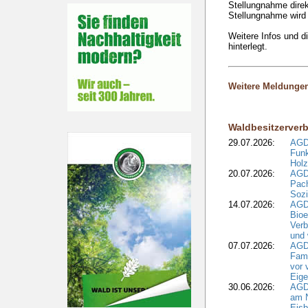
Stellungnahme dire
Stellungnahme wird
Weitere Infos und d
hinterlegt.
Weitere Meldunge
Waldbesitzerver
29.07.2026:
AGD
Funk
Holz
20.07.2026:
AGDW
Pach
Sozi
14.07.2026:
AGD
Bioe
Verb
und 
07.07.2026:
AGD
Fami
vor 
Eig
30.06.2026:
AGD
am N
Eisb