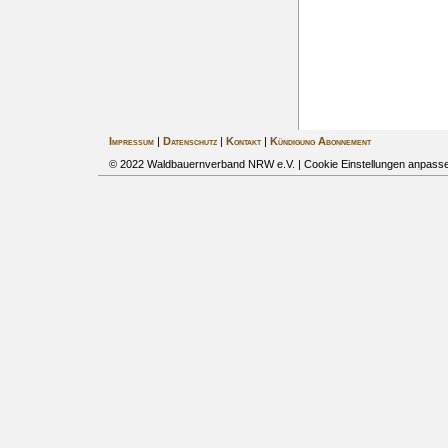
Impressum
|
Datenschutz
|
Kontakt
|
Kündigung Abonnement
© 2022 Waldbauernverband NRW e.V. |
Cookie Einstellungen anpass