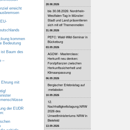
28.08.2026
ziel erreicht
bis 30.08.2026: Nordrhein-
 ausbremsen
Westfalen-Tag in Münster:
Stadt und Land präsentieren
 EU-
sich mit elf Themenmeilen
eutschlands
31.08.2026
PEFC: Wald-Wild-Seminar in
eckung kommen
Bückeburg
nde Bedeutung
03.09.2026
 ist Baum des
AGDW - Masterclass:
Herkunft neu denken:
e –
Forstpflanzen zwischen
Herkunftssicherheit und
Klimaanpassung
06.09.2026
 Ehrung mit
Bergischer Erlebnistag auf
:metabolon
tig!
nister
10.09.2026
ammenschlüsse
12.
Nachhaltigkeitstagung.NRW
bung der EUDR
2026 des
en:
Umweltministeriums NRW in
Bielefeld
ischen
n
13.09.2026