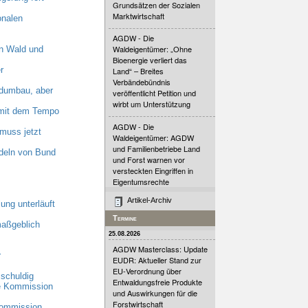
Grundsätzen der Sozialen
Marktwirtschaft
onalen
AGDW - Die
Waldeigentümer: „Ohne
n Wald und
Bioenergie verliert das
r
Land“ – Breites
Verbändebündnis
dumbau, aber
veröffentlicht Petition und
wirbt um Unterstützung
n mit dem Tempo
AGDW - Die
muss jetzt
Waldeigentümer: AGDW
und Familienbetriebe Land
deln von Bund
und Forst warnen vor
versteckten Eingriffen in
Eigentumsrechte
Artikel-Archiv
ung unterläuft
Termine
maßgeblich
25.08.2026
AGDW Masterclass: Update
r
EUDR: Aktueller Stand zur
EU-Verordnung über
schuldig
Entwaldungsfreie Produkte
he Kommission
und Auswirkungen für die
Forstwirtschaft
Kommission