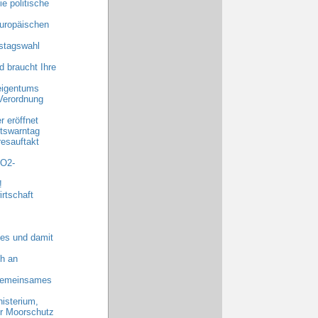
e politische
uropäischen
stagswahl
 braucht Ihre
eigentums
Verordnung
 eröffnet
tswarntag
esauftakt
CO2-
!
rtschaft
es und damit
h an
 gemeinsames
nisterium,
hr Moorschutz