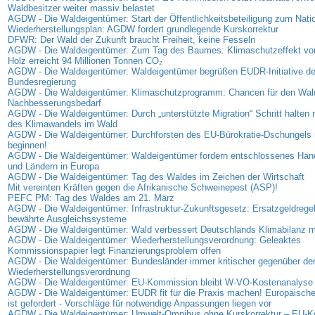
Waldbesitzer weiter massiv belastet
AGDW - Die Waldeigentümer: Start der Öffentlichkeitsbeteiligung zum Nati
Wiederherstellungsplan: AGDW fordert grundlegende Kurskorrektur
DFWR: Der Wald der Zukunft braucht Freiheit, keine Fesseln
AGDW - Die Waldeigentümer: Zum Tag des Baumes: Klimaschutzeffekt vo
Holz erreicht 94 Millionen Tonnen CO₂
AGDW - Die Waldeigentümer: Waldeigentümer begrüßen EUDR-Initiative de
Bundesregierung
AGDW - Die Waldeigentümer: Klimaschutzprogramm: Chancen für den Wal
Nachbesserungsbedarf
AGDW - Die Waldeigentümer: Durch „unterstützte Migration“ Schritt halte
des Klimawandels im Wald
AGDW - Die Waldeigentümer: Durchforsten des EU-Bürokratie-Dschungels 
beginnen!
AGDW - Die Waldeigentümer: Waldeigentümer fordern entschlossenes Han
und Ländern in Europa
AGDW - Die Waldeigentümer: Tag des Waldes im Zeichen der Wirtschaft
Mit vereinten Kräften gegen die Afrikanische Schweinepest (ASP)!
PEFC PM: Tag des Waldes am 21. März
AGDW - Die Waldeigentümer: Infrastruktur-Zukunftsgesetz: Ersatzgeldregel
bewährte Ausgleichssysteme
AGDW - Die Waldeigentümer: Wald verbessert Deutschlands Klimabilanz 
AGDW - Die Waldeigentümer: Wiederherstellungsverordnung: Geleaktes
Kommissionspapier legt Finanzierungsproblem offen
AGDW - Die Waldeigentümer: Bundesländer immer kritischer gegenüber de
Wiederherstellungsverordnung
AGDW - Die Waldeigentümer: EU-Kommission bleibt W-VO-Kostenanalyse 
AGDW - Die Waldeigentümer: EUDR fit für die Praxis machen! Europäisc
ist gefordert - Vorschläge für notwendige Anpassungen liegen vor
AGDW - Die Waldeigentümer: Umwelt-Omnibus ohne Kurskorrektur – EU-