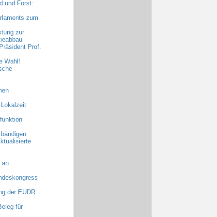
 und Forst:
arlaments zum
stung zur
tieabbau
räsident Prof.
e Wahl!
sche
hen
 Lokalzeit
funktion
 bändigen
ktualisierte
 an
undeskongress
ng der EUDR
eleg für