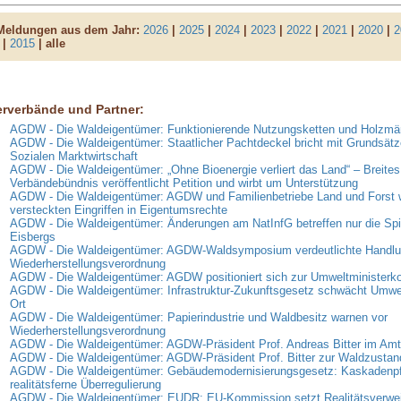
 Meldungen aus dem Jahr:
2026
|
2025
|
2024
|
2023
|
2022
|
2021
|
2020
|
2
|
2015
| alle
erverbände und Partner:
AGDW - Die Waldeigentümer: Funktionierende Nutzungsketten und Holzmär
AGDW - Die Waldeigentümer: Staatlicher Pachtdeckel bricht mit Grundsätz
Sozialen Marktwirtschaft
AGDW - Die Waldeigentümer: „Ohne Bioenergie verliert das Land“ – Breites
Verbändebündnis veröffentlicht Petition und wirbt um Unterstützung
AGDW - Die Waldeigentümer: AGDW und Familienbetriebe Land und Forst 
versteckten Eingriffen in Eigentumsrechte
AGDW - Die Waldeigentümer: Änderungen am NatInfG betreffen nur die Spi
Eisbergs
AGDW - Die Waldeigentümer: AGDW-Waldsymposium verdeutlichte Handlun
Wiederherstellungsverordnung
AGDW - Die Waldeigentümer: AGDW positioniert sich zur Umweltministerk
AGDW - Die Waldeigentümer: Infrastruktur-Zukunftsgesetz schwächt Umwe
Ort
AGDW - Die Waldeigentümer: Papierindustrie und Waldbesitz warnen vor
Wiederherstellungsverordnung
AGDW - Die Waldeigentümer: AGDW-Präsident Prof. Andreas Bitter im Amt 
AGDW - Die Waldeigentümer: AGDW-Präsident Prof. Bitter zur Waldzusta
AGDW - Die Waldeigentümer: Gebäudemodernisierungsgesetz: Kaskadenpfli
realitätsferne Überregulierung
AGDW - Die Waldeigentümer: EUDR: EU-Kommission setzt Realitätsverweig