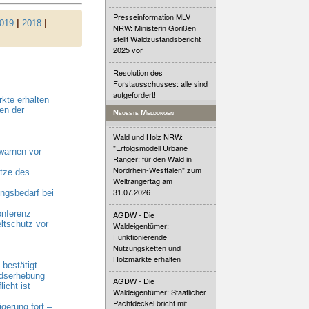
Presseinformation MLV
019
|
2018
|
NRW: Ministerin Gorißen
stellt Waldzustandsbericht
2025 vor
Resolution des
Forstausschusses: alle sind
aufgefordert!
kte erhalten
en der
Neueste Meldungen
Wald und Holz NRW:
"Erfolgsmodell Urbane
warnen vor
Ranger: für den Wald in
Nordrhein-Westfalen" zum
tze des
Weltrangertag am
31.07.2026
gsbedarf bei
onferenz
AGDW - Die
ltschutz vor
Waldeigentümer:
Funktionierende
Nutzungsketten und
Holzmärkte erhalten
bestätigt
ndserhebung
AGDW - Die
cht ist
Waldeigentümer: Staatlicher
Pachtdeckel bricht mit
erung fort –