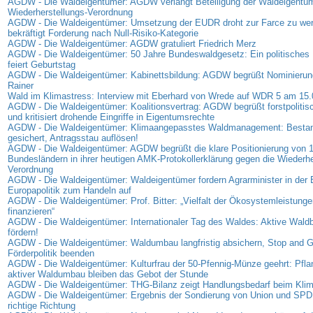
AGDW - Die Waldeigentümer: AGDW verlangt Beteiligung der Waldeigentüm
Wiederherstellungs-Verordnung
AGDW - Die Waldeigentümer: Umsetzung der EUDR droht zur Farce zu w
bekräftigt Forderung nach Null-Risiko-Kategorie
AGDW - Die Waldeigentümer: AGDW gratuliert Friedrich Merz
AGDW - Die Waldeigentümer: 50 Jahre Bundeswaldgesetz: Ein politisches 
feiert Geburtstag
AGDW - Die Waldeigentümer: Kabinettsbildung: AGDW begrüßt Nominierung
Rainer
Wald im Klimastress: Interview mit Eberhard von Wrede auf WDR 5 am 15
AGDW - Die Waldeigentümer: Koalitionsvertrag: AGDW begrüßt forstpolitis
und kritisiert drohende Eingriffe in Eigentumsrechte
AGDW - Die Waldeigentümer: Klimaangepasstes Waldmanagement: Bestan
gesichert, Antragsstau auflösen!
AGDW - Die Waldeigentümer: AGDW begrüßt die klare Positionierung von 
Bundesländern in ihrer heutigen AMK-Protokollerklärung gegen die Wiederhe
Verordnung
AGDW - Die Waldeigentümer: Waldeigentümer fordern Agrarminister in der
Europapolitik zum Handeln auf
AGDW - Die Waldeigentümer: Prof. Bitter: „Vielfalt der Ökosystemleistunge
finanzieren“
AGDW - Die Waldeigentümer: Internationaler Tag des Waldes: Aktive Waldb
fördern!
AGDW - Die Waldeigentümer: Waldumbau langfristig absichern, Stop and G
Förderpolitik beenden
AGDW - Die Waldeigentümer: Kulturfrau der 50-Pfennig-Münze geehrt: Pfl
aktiver Waldumbau bleiben das Gebot der Stunde
AGDW - Die Waldeigentümer: THG-Bilanz zeigt Handlungsbedarf beim Kli
AGDW - Die Waldeigentümer: Ergebnis der Sondierung von Union und SPD: S
richtige Richtung