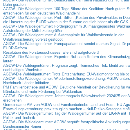
AGDW - Die Waldeigentümer: Deutschland darf beim Naturschutz nicht auf 
Bahn geraten
AGDW - Die Waldeigentümer. 100 Tage Bilanz der Koalition: Nach gutem Sta
entschieden für den deutschen Wald handeln!
AGDW - Die Waldeigentümer: Prof. Bitter: „Kosten des Privatwaldes in Deu
die Umsetzung der EUDR wären in der Summe deutlich höher als die GAK-
AGDW - Die Waldeigentümer: Förderprogramm „Klimaangepasstes Waldma
Aufstockung der Mittel zu begrüßen
AGDW - Die Waldeigentümer: Aufwärtsspirale für Waldbesitzende in der
Unfallversicherung vorerst gestoppt
AGDW - Die Waldeigentümer: Europaparlament sendet starkes Signal für p
EUDR-Reform
Resolution des Forstausschusses: alle sind aufgefordert!
AGDW - Die Waldeigentümer: Experten-Ruf nach Reform des Klimaschutz
lauter
AGDW-Die Waldeigentümer: Prognose zeigt: Heimisches Holz bleibt zentrale
nachhaltiges Wachstum
AGDW-Die Waldeigentümer: Trotz Entschärfung: EU-Waldmonitoring bleibt 
AGDW - Die Waldeigentümer: Wiederherstellungsverordnung: AGDW unterst
Nachdruck Länder-Initiative
PM Familienbetriebe und AGDW: Deutliche Mehrheit der Bevölkerung für we
Bürokratie und mehr Förderung bei Waldumbau
AGDW - Die Waldeigentümer: Jahresmagazin Waldwirtschaft 2024/25 der
erschienen
Gemeinsame PM von AGDW und Familienbetriebe Land und Forst: EU-Agra
Entwaldungsverordnung praxistauglich machen – Null-Risiko-Kategorie einf
AGDW - Die Waldeigentümer: Tag der Waldeigentümer auf der LIGNA mit Hi
Politik und Technik
AGDW - Die Waldeigentümer: AGDW begrüßt forstpolitische Ankündigunge
Bundesminister Rainer