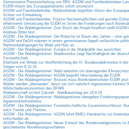
Gemeinsame Pressemitteilung von DBV, AGDW und Familienbetrieben Land
EUDR-Votum des Europaparlaments sofort umsetzen!
AGDW und Familienbetriebe: Waldverbände begrüßen Votum des Europap
Schutz vor Entwaldung
AGDW und Familienbetriebe: Präzise Nachweispflichten und gezielte Entla
effektiveren Umsetzung der EUDR im Sinne der Forderungen nach Bürokra
AGDW - Die Waldeigentümer: Zum Bruch der Ampel-Koalition stellt AGDW-P
Andreas Bitter fest:
AGDW - Die Waldeigentümer: Die Roteiche ist Baum des Jahres – eine gut
AGDW und DeSH mahnen in einem gemeinsamen Appell verlässliche politi
Rahmenbedingungen für Wald und Holz an.
AGDW - Die Waldeigentümer: Europa in der Waldpolitik neu ausrichten
AGDW - Die Waldeigentümer: Waldinventur zeigt Nachhaltigkeit der deutsc
Forstwirtschaft
Eberhard von Wrede zur Veröffentlichung der IV. Bundeswaldinventur in der
Siegen vom 8.10.24
AGDW - Die Waldeigentümer: Wald weiterhin mit überragender Klimaschutz
AGDW - Die Waldeigentümer: AGDW begrüßt Verschiebung der EUDR
AGDW - Die Waldeigentümer: Brüssel muss Bürokratiemonster EUDR jetzt
Wälder werden „überweidet“, bevor sie sich natürlich regenerieren können! A
Wildschadenskonvention des DFWR
Waldwirtschaft sichert Zukunft - Waldbauerntag am 18.9.24
AGDW - Die Waldeigentümer: Waldeigentümer übergeben Forderungspapier
Agrarministerkonferenz
AGDW - Die Waldeigentümer: Forstwirtschaftliche Zusammenschlüsse: B
setzt Trends und Themen
AGDW - Die Waldeigentümer: AGDW lehnt BMEL-Handreiche zur Anwendu
entschieden ab
AGDW - Die Waldeigentümer: Neuer Entwurf des Bundeswaldgesetzes ist B
gescheitertes Novellierungsverfahren