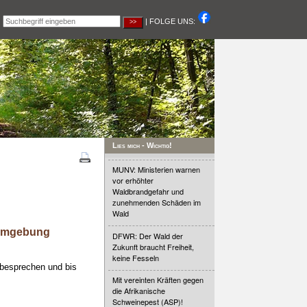
|
| FOLGE UNS:
Lies mich - Wichtig!
MUNV: Ministerien warnen
vor erhöhter
Waldbrandgefahr und
zunehmenden Schäden im
Wald
 Umgebung
DFWR: Der Wald der
Zukunft braucht Freiheit,
keine Fesseln
 besprechen und bis
Mit vereinten Kräften gegen
die Afrikanische
Schweinepest (ASP)!