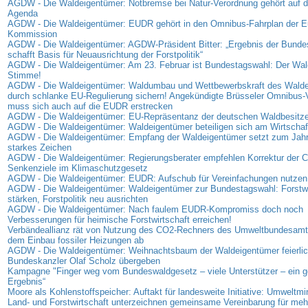
AGDW - Die Waldeigentümer: Notbremse bei Natur-Verordnung gehört auf di
Agenda
AGDW - Die Waldeigentümer: EUDR gehört in den Omnibus-Fahrplan der E
Kommission
AGDW - Die Waldeigentümer: AGDW-Präsident Bitter: „Ergebnis der Bunde
schafft Basis für Neuausrichtung der Forstpolitik“
AGDW - Die Waldeigentümer: Am 23. Februar ist Bundestagswahl: Der Wald
Stimme!
AGDW - Die Waldeigentümer: Waldumbau und Wettbewerbskraft des Wald
durch schlanke EU-Regulierung sichern! Angekündigte Brüsseler Omnibus-
muss sich auch auf die EUDR erstrecken
AGDW - Die Waldeigentümer: EU-Repräsentanz der deutschen Waldbesitzer
AGDW - Die Waldeigentümer: Waldeigentümer beteiligen sich am Wirtschaf
AGDW - Die Waldeigentümer: Empfang der Waldeigentümer setzt zum Jahr
starkes Zeichen
AGDW - Die Waldeigentümer: Regierungsberater empfehlen Korrektur der 
Senkenziele im Klimaschutzgesetz
AGDW - Die Waldeigentümer: EUDR: Aufschub für Vereinfachungen nutzen
AGDW - Die Waldeigentümer: Waldeigentümer zur Bundestagswahl: Forstwi
stärken, Forstpolitik neu ausrichten
AGDW - Die Waldeigentümer: Nach faulem EUDR-Kompromiss doch noch
Verbesserungen für heimische Forstwirtschaft erreichen!
Verbändeallianz rät von Nutzung des CO2-Rechners des Umweltbundesamt
dem Einbau fossiler Heizungen ab
AGDW - Die Waldeigentümer: Weihnachtsbaum der Waldeigentümer feierlic
Bundeskanzler Olaf Scholz übergeben
Kampagne "Finger weg vom Bundeswaldgesetz – viele Unterstützer – ein
Ergebnis“
Moore als Kohlenstoffspeicher: Auftakt für landesweite Initiative: Umweltmi
Land- und Forstwirtschaft unterzeichnen gemeinsame Vereinbarung für me