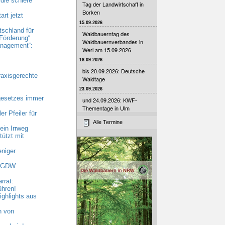
die schiefe
Tag der Landwirtschaft in
Borken
rt jetzt
15.09.2026
tschland für
Waldbauerntag des
Förderung“
Waldbauernverbandes in
nagement“:
Werl am 15.09.2026
18.09.2026
bis 20.09.2026: Deutsche
raxisgerechte
Waldtage
23.09.2026
gesetzes immer
und 24.09.2026: KWF-
Thementage in Ulm
r Pfeiler für
Alle Termine
ein Irrweg
ützt mit
niger
 AGDW
rrat:
ühren!
ghlights aus
n von