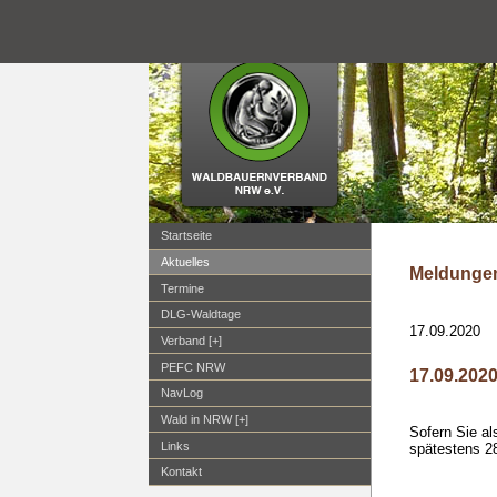
Startseite
Aktuelles
Meldungen
Termine
DLG-Waldtage
17.09.2020
Verband [+]
PEFC NRW
17.09.202
NavLog
Wald in NRW [+]
Sofern Sie al
Links
spätestens 28
Kontakt