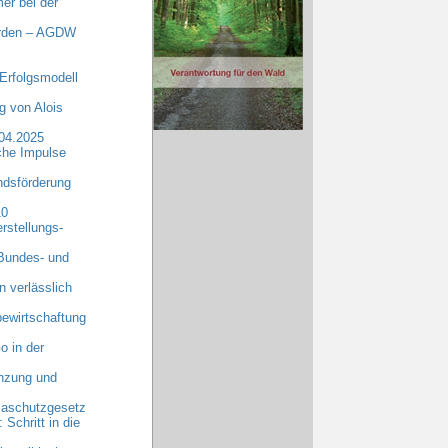
er bei der
erden – AGDW
Erfolgsmodell
 von Alois
.04.2025
che Impulse
dsförderung
10
rstellungs-
 Bundes- und
n verlässlich
ewirtschaftung
o in der
anzung und
maschutzgesetz
chritt in die