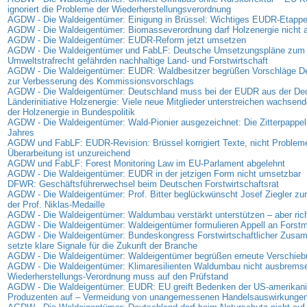
ignoriert die Probleme der Wiederherstellungsverordnung
AGDW - Die Waldeigentümer: Einigung in Brüssel: Wichtiges EUDR-Etappen
AGDW - Die Waldeigentümer: Biomasseverordnung darf Holzenergie nicht
AGDW - Die Waldeigentümer: EUDR-Reform jetzt umsetzen
AGDW - Die Waldeigentümer und FabLF: Deutsche Umsetzungspläne zum
Umweltstrafrecht gefährden nachhaltige Land- und Forstwirtschaft
AGDW - Die Waldeigentümer: EUDR: Waldbesitzer begrüßen Vorschläge D
zur Verbesserung des Kommissionsvorschlags
AGDW - Die Waldeigentümer: Deutschland muss bei der EUDR aus der D
Länderinitiative Holzenergie: Viele neue Mitglieder unterstreichen wachse
der Holzenergie in Bundespolitik
AGDW - Die Waldeigentümer: Wald-Pionier ausgezeichnet: Die Zitterpappel
Jahres
AGDW und FabLF: EUDR-Revision: Brüssel korrigiert Texte, nicht Problem
Überarbeitung ist unzureichend
AGDW und FabLF: Forest Monitoring Law im EU-Parlament abgelehnt
AGDW - Die Waldeigentümer: EUDR in der jetzigen Form nicht umsetzbar
DFWR: Geschäftsführerwechsel beim Deutschen Forstwirtschaftsrat
AGDW - Die Waldeigentümer: Prof. Bitter beglückwünscht Josef Ziegler zur
der Prof. Niklas-Medaille
AGDW - Die Waldeigentümer: Waldumbau verstärkt unterstützen – aber rich
AGDW - Die Waldeigentümer: Waldeigentümer formulieren Appell an Forstmi
AGDW - Die Waldeigentümer: Bundeskongress Forstwirtschaftlicher Zus
setzte klare Signale für die Zukunft der Branche
AGDW - Die Waldeigentümer: Waldeigentümer begrüßen erneute Verschie
AGDW - Die Waldeigentümer: Klimaresilienten Waldumbau nicht ausbrems
Wiederherstellungs-Verordnung muss auf den Prüfstand
AGDW - Die Waldeigentümer: EUDR: EU greift Bedenken der US-amerikan
Produzenten auf – Vermeidung von unangemessenen Handelsauswirkunge