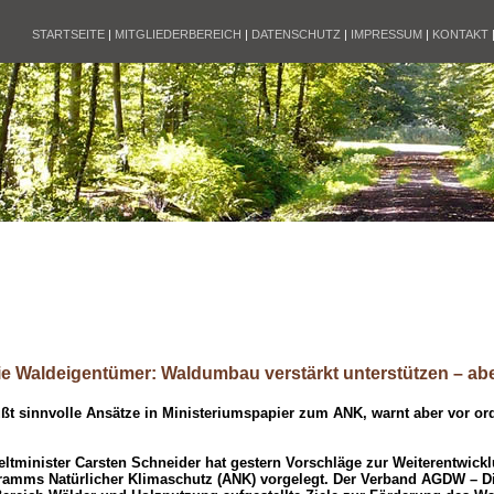
STARTSEITE
|
MITGLIEDERBEREICH
|
DATENSCHUTZ
|
IMPRESSUM
|
KONTAKT
 Waldeigentümer: Waldumbau verstärkt unterstützen – aber
t sinnvolle Ansätze in Ministeriumspapier zum ANK, warnt aber vor or
tminister Carsten Schneider hat gestern Vorschläge zur Weiterentwick
ramms Natürlicher Klimaschutz (ANK) vorgelegt. Der Verband AGDW – D