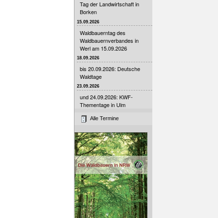
Tag der Landwirtschaft in
Borken
15.09.2026
Waldbauerntag des
Waldbauernverbandes in
Werl am 15.09.2026
18.09.2026
bis 20.09.2026: Deutsche
Waldtage
23.09.2026
und 24.09.2026: KWF-
Thementage in Ulm
Alle Termine