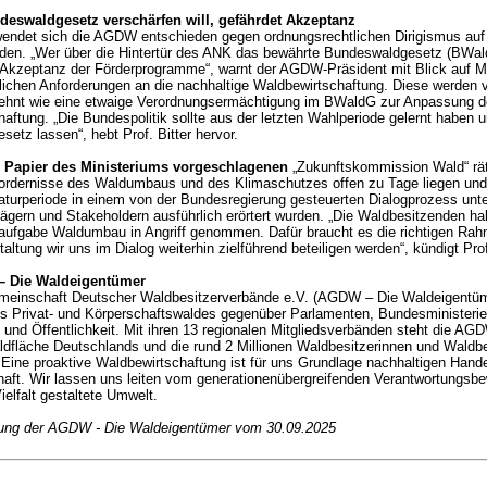
eswaldgesetz verschärfen will, gefährdet Akzeptanz
 wendet sich die AGDW entschieden gegen ordnungsrechtlichen Dirigismus au
den. „Wer über die Hintertür des ANK das bewährte Bundeswaldgesetz (BWald
 Akzeptanz der Förderprogramme“, warnt der AGDW-Präsident mit Blick auf M
lichen Anforderungen an die nachhaltige Waldbewirtschaftung. Diese werde
ehnt wie eine etwaige Verordnungsermächtigung im BWaldG zur Anpassung d
aftung. „Die Bundespolitik sollte aus der letzten Wahlperiode gelernt haben 
etz lassen“, hebt Prof. Bitter hervor.
m Papier des Ministeriums vorgeschlagenen
„Zukunftskommission Wald“ rä
fordernisse des Waldumbaus und des Klimaschutzes offen zu Tage liegen und
laturperiode in einem von der Bundesregierung gesteuerten Dialogprozess unte
ägern und Stakeholdern ausführlich erörtert wurden. „Die Waldbesitzenden ha
aufgabe Waldumbau in Angriff genommen. Dafür braucht es die richtigen Ra
altung wir uns im Dialog weiterhin zielführend beteiligen werden“, kündigt Prof
 Die Waldeigentümer
meinschaft Deutscher Waldbesitzerverbände e.V. (AGDW – Die Waldeigentümer
s Privat- und Körperschaftswaldes gegenüber Parlamenten, Bundesministerien
und Öffentlichkeit. Mit ihren 13 regionalen Mitgliedsverbänden steht die AG
aldfläche Deutschlands und die rund 2 Millionen Waldbesitzerinnen und Waldbe
Eine proaktive Waldbewirtschaftung ist für uns Grundlage nachhaltigen Hande
aft. Wir lassen uns leiten vom generationenübergreifenden Verantwortungsbew
ielfalt gestaltete Umwelt.
lung der AGDW - Die Waldeigentümer vom 30.09.2025