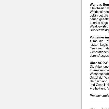
Wer das Bund
Gleichzeitig
Waldbesitzen
gefährdet die
neuen gesetz
ebenso abgel
Waldbewirtsch
Bundeswaldges
Von einer i
zumal die Er
letzten Legis
Grundrechtstr
Generationen
deren Ausgest
Über AGDW –
Die Arbeitsge
Interessen de
Wissenschaft 
Drittel der W
Deutschland. 
und Gesellsch
Freiheit und V
Pressemittei