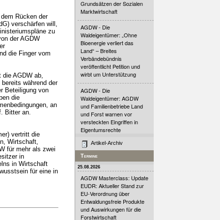
Grundsätzen der Sozialen
Marktwirtschaft
f dem Rücken der
G) verschärfen will,
AGDW - Die
inisteriumspläne zu
Waldeigentümer: „Ohne
n von der AGDW
Bioenergie verliert das
er
Land“ – Breites
und die Finger vom
Verbändebündnis
veröffentlicht Petition und
wirbt um Unterstützung
t die AGDW ab,
 bereits während der
r Beteiligung von
AGDW - Die
ben die
Waldeigentümer: AGDW
hmenbedingungen, an
und Familienbetriebe Land
. Bitter an.
und Forst warnen vor
versteckten Eingriffen in
Eigentumsrechte
) vertritt die
, Wirtschaft,
Artikel-Archiv
DW für mehr als zwei
sitzer in
Termine
lns in Wirtschaft
25.08.2026
usstsein für eine in
AGDW Masterclass: Update
EUDR: Aktueller Stand zur
EU-Verordnung über
Entwaldungsfreie Produkte
und Auswirkungen für die
Forstwirtschaft