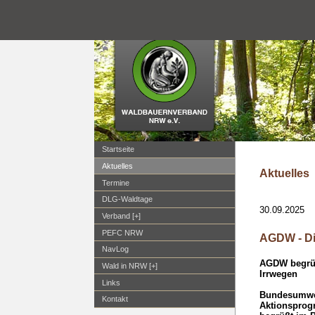
Startseite
Aktuelles
Aktuelles
Termine
DLG-Waldtage
30.09.2025
Verband [+]
PEFC NRW
AGDW - Die
NavLog
AGDW begrüß
Wald in NRW [+]
Irrwegen
Links
Bundesumwel
Kontakt
Aktionsprog