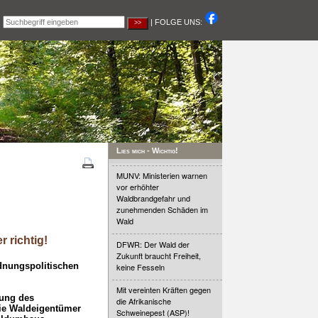
|
| FOLGE UNS:
Lies mich - Wichtig!
MUNV: Ministerien warnen
vor erhöhter
Waldbrandgefahr und
zunehmenden Schäden im
Wald
 richtig!
DFWR: Der Wald der
Zukunft braucht Freiheit,
dnungspolitischen
keine Fesseln
Mit vereinten Kräften gegen
lung des
die Afrikanische
ie Waldeigentümer
Schweinepest (ASP)!