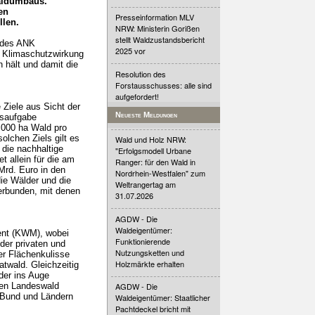
Waldumbaus.
en
Presseinformation MLV
llen.
NRW: Ministerin Gorißen
stellt Waldzustandsbericht
g des ANK
2025 vor
ie Klimaschutzwirkung
 hält und damit die
Resolution des
Forstausschusses: alle sind
aufgefordert!
Ziele aus Sicht der
Neueste Meldungen
saufgabe
.000 ha Wald pro
olchen Ziels gilt es
Wald und Holz NRW:
 die nachhaltige
"Erfolgsmodell Urbane
 allein für die am
Ranger: für den Wald in
Mrd. Euro in den
Nordrhein-Westfalen" zum
ie Wälder und die
Weltrangertag am
erbunden, mit denen
31.07.2026
AGDW - Die
Waldeigentümer:
nt (KWM), wobei
Funktionierende
der privaten und
Nutzungsketten und
er Flächenkulisse
Holzmärkte erhalten
atwald. Gleichzeitig
der ins Auge
en Landeswald
AGDW - Die
n Bund und Ländern
Waldeigentümer: Staatlicher
Pachtdeckel bricht mit