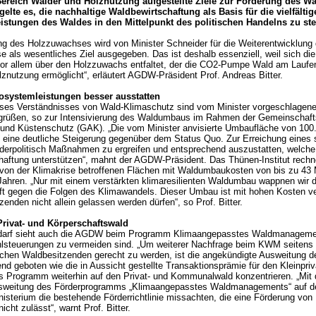
ereich Wälder und Holznutzung aufgestellte Ziele zur Förderung des 
gelte es, die nachhaltige Waldbewirtschaftung als Basis für die vielfältig
stungen des Waldes in den Mittelpunkt des politischen Handelns zu ste
ng des Holzzuwachses wird von Minister Schneider für die Weiterentwicklun
se als wesentliches Ziel ausgegeben. Das ist deshalb essenziell, weil sich d
or allem über den Holzzuwachs entfaltet, der die CO2-Pumpe Wald am Laufen
lznutzung ermöglicht“, erläutert AGDW-Präsident Prof. Andreas Bitter.
systemleistungen besser ausstatten
eses Verständnisses von Wald-Klimaschutz sind vom Minister vorgeschlagene 
üßen, so zur Intensivierung des Waldumbaus im Rahmen der Gemeinschaft
r und Küstenschutz (GAK). „Die vom Minister anvisierte Umbaufläche von 100
 eine deutliche Steigerung gegenüber dem Status Quo. Zur Erreichung eines s
örderpolitisch Maßnahmen zu ergreifen und entsprechend auszustatten, welche
aftung unterstützen“, mahnt der AGDW-Präsident. Das Thünen-Institut rechnet
von der Klimakrise betroffenen Flächen mit Waldumbaukosten von bis zu 43 
ahren. „Nur mit einem verstärkten klimaresilienten Waldumbau wappnen wir d
aft gegen die Folgen des Klimawandels. Dieser Umbau ist mit hohen Kosten v
zenden nicht allein gelassen werden dürfen“, so Prof. Bitter.
Privat- und Körperschaftswald
darf sieht auch die AGDW beim Programm Klimaangepasstes Waldmanageme
hlsteuerungen zu vermeiden sind. „Um weiterer Nachfrage beim KWM seitens 
ichen Waldbesitzenden gerecht zu werden, ist die angekündigte Ausweitung d
nd geboten wie die in Aussicht gestellte Transaktionsprämie für den Kleinpriv
as Programm weiterhin auf den Privat- und Kommunalwald konzentrieren. „Mit 
sweitung des Förderprogramms „Klimaangepasstes Waldmanagements“ auf d
isterium die bestehende Förderrichtlinie missachten, die eine Förderung vo
icht zulässt“, warnt Prof. Bitter.