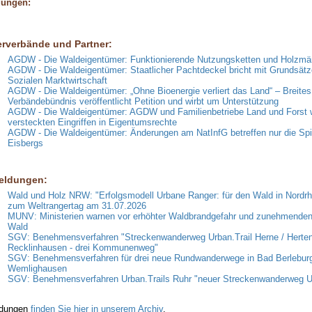
dungen:
erverbände und Partner:
AGDW - Die Waldeigentümer: Funktionierende Nutzungsketten und Holzmär
AGDW - Die Waldeigentümer: Staatlicher Pachtdeckel bricht mit Grundsätz
Sozialen Marktwirtschaft
AGDW - Die Waldeigentümer: „Ohne Bioenergie verliert das Land“ – Breites
Verbändebündnis veröffentlicht Petition und wirbt um Unterstützung
AGDW - Die Waldeigentümer: AGDW und Familienbetriebe Land und Forst 
versteckten Eingriffen in Eigentumsrechte
AGDW - Die Waldeigentümer: Änderungen am NatInfG betreffen nur die Spi
Eisbergs
eldungen:
Wald und Holz NRW: "Erfolgsmodell Urbane Ranger: für den Wald in Nordrh
zum Weltrangertag am 31.07.2026
MUNV: Ministerien warnen vor erhöhter Waldbrandgefahr und zunehmende
Wald
SGV: Benehmensverfahren "Streckenwanderweg Urban.Trail Herne / Herten
Recklinhausen - drei Kommunenweg"
SGV: Benehmensverfahren für drei neue Rundwanderwege in Bad Berlebur
Wemlighausen
SGV: Benehmensverfahren Urban.Trails Ruhr "neuer Streckenwanderweg
ldungen
finden Sie hier in unserem Archiv
.