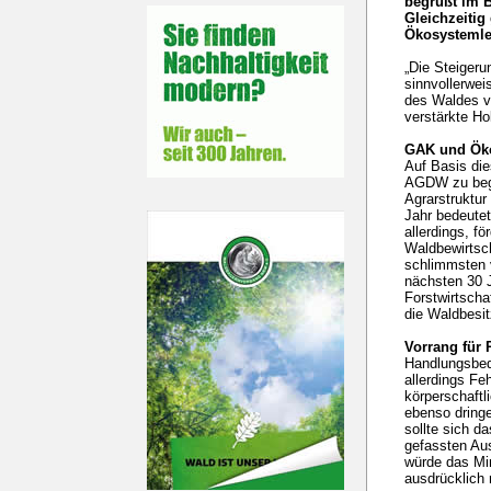
begrüßt im B
Gleichzeitig 
Ökosystemlei
„Die Steigeru
sinnvollerwei
des Waldes v
verstärkte Ho
GAK und Öko
Auf Basis di
AGDW zu begr
Agrarstruktu
Jahr bedeutet
allerdings, f
Waldbewirtsch
schlimmsten 
nächsten 30 J
Forstwirtsch
die Waldbesit
Vorrang für 
Handlungsbe
allerdings Fe
körperschaftl
ebenso dringe
sollte sich d
gefassten Au
würde das Min
ausdrücklich n