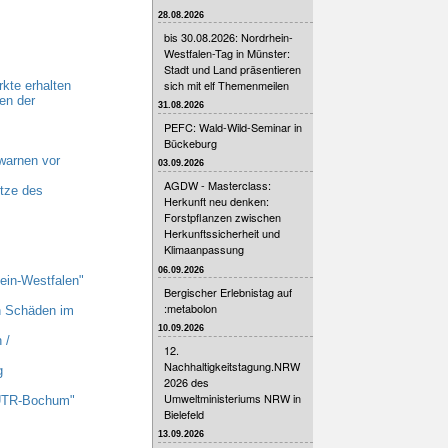
28.08.2026
bis 30.08.2026: Nordrhein-
Westfalen-Tag in Münster:
Stadt und Land präsentieren
sich mit elf Themenmeilen
kte erhalten
en der
31.08.2026
PEFC: Wald-Wild-Seminar in
Bückeburg
warnen vor
03.09.2026
AGDW - Masterclass:
tze des
Herkunft neu denken:
Forstpflanzen zwischen
Herkunftssicherheit und
Klimaanpassung
06.09.2026
ein-Westfalen"
Bergischer Erlebnistag auf
:metabolon
n Schäden im
10.09.2026
 /
12.
Nachhaltigkeitstagung.NRW
g
2026 des
Umweltministeriums NRW in
 UTR-Bochum"
Bielefeld
13.09.2026