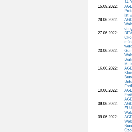
14.0
15.09.2022:
AGDW
Prot
ist 
28.06.2022:
AGD
Wal
drin
27.06.2022:
DFW
Ökos
müss
wer
20.06.2022:
Gem
Wald
Bork
Mitt
16.06.2022:
AGD
Klei
Bund
Unte
Fort
10.06.2022:
AGD
Frei
AGD
09.06.2022:
AGDW
EU-K
Wal
09.06.2022:
AGDW
Wald
Bund
Özd