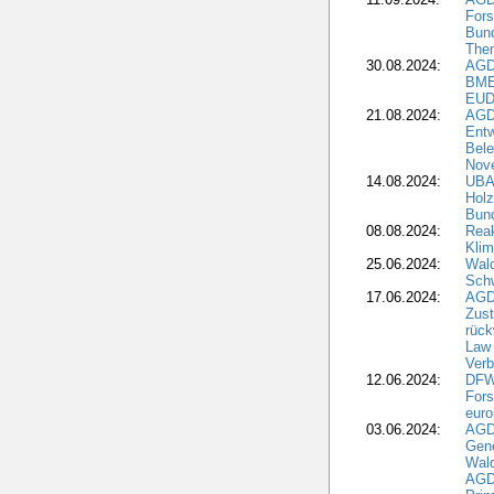
Fors
Bun
The
30.08.2024:
AGD
BME
EUD
21.08.2024:
AGD
Entw
Bele
Nove
14.08.2024:
UBA-
Holz
Bun
08.08.2024:
Reak
Klim
25.06.2024:
Wal
Schw
17.06.2024:
AGD
Zus
rück
Law 
Verb
12.06.2024:
DFW
Fors
euro
03.06.2024:
AGD
Gen
Wal
AGDW