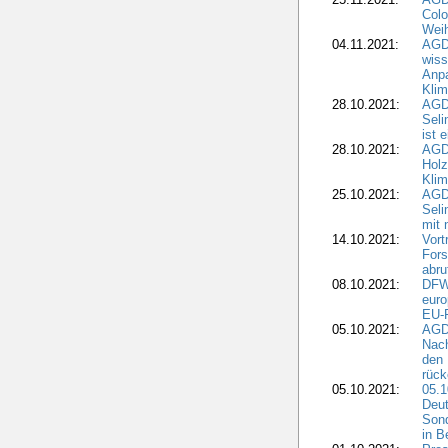
Colo
Weih
04.11.2021:
AGD
wiss
Anp
Kli
28.10.2021:
AGDW
Sel
ist 
28.10.2021:
AGD
Holz
Kli
25.10.2021:
AGDW
Seli
mit 
14.10.2021:
Vor
Fors
abru
08.10.2021:
DFW
euro
EU-F
05.10.2021:
AGDW
Nach
den 
rüc
05.10.2021:
05.1
Deut
Sond
in B