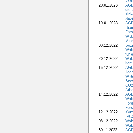
VON
20.01.2023:
AGDW
die 
sink
Sozi
10.01.2023:
AGD
Biom
Fors
Wide
Mini
30.12.2022:
Sozi
Wald
für 
20.12.2022:
Wal
komm
15.12.2022:
AGD
„ide
Wirt
Bewi
CO2-
Arbe
14.12.2022:
AGD
Wald
Förd
Fors
12.12.2022:
Konz
IPCC
08.12.2022:
Wald
Wald
30.11.2022:
AGD