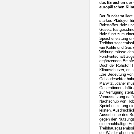
das Erreichen der
europäischen Klim
Der Bundesrat liegt 
starkes Plädoyer f
Rohstoffes Holz und
Gesetz festgeschrie
Holz führt zum eine
Speicherleistung u
Treibhausgasemissi
wie Kohle und Gas e
Wirkung müsse den
Forstwirtschaft zug
ergänzenden Empfe
Doch der Rohstoff H
Klimaschützer, er is
„Die Bedeutung von
Gebäudesektor habe
Marwitz, „daher mu
Generationen dafür
zur Verfügung steht.
Voraussetzung dafür
Nachschub von Holz 
Speicherleistung ei
leisten. Ausdrückli
Ausschüsse des Bund
gegen den Nutzungsv
eine nachhaltige Ho
Treibhausgasemissi
der Wälder abnehme