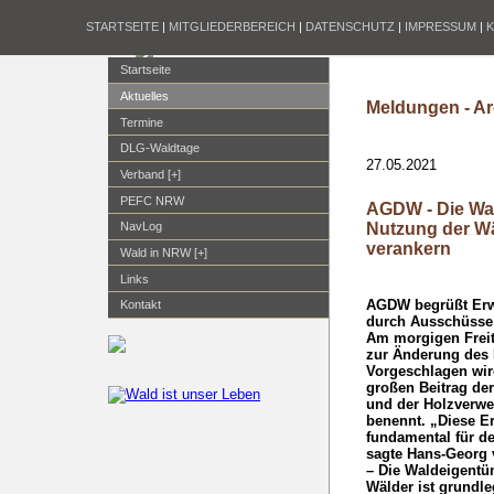
STARTSEITE
|
MITGLIEDERBEREICH
|
DATENSCHUTZ
|
IMPRESSUM
|
Startseite
Aktuelles
Meldungen - Ar
Termine
DLG-Waldtage
27.05.2021
Verband [+]
PEFC NRW
AGDW - Die Wa
Nutzung der Wä
NavLog
verankern
Wald in NRW [+]
Links
AGDW begrüßt Erw
Kontakt
durch Ausschüsse
Am morgigen Freit
zur Änderung des 
Vorgeschlagen wir
großen Beitrag de
und der Holzverw
benennt. „Diese E
fundamental für d
sagte Hans-Georg 
– Die Waldeigentü
Wälder ist grundle