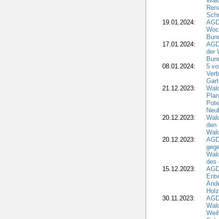
Wald
Rena
Schr
19.01.2024:
AGD
Woc
Bun
17.01.2024:
AGD
der 
Bund
08.01.2024:
5 vo
Verb
Gar
21.12.2023:
Wald
Plan
Pote
Neub
20.12.2023:
Wald
den 
Wal
20.12.2023:
AGD
gege
Wald
des
15.12.2023:
AGD
Entw
Änd
Hol
30.11.2023:
AGD
Wal
Wei