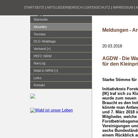
STARTSEITE
|
MITGLIEDERBEREICH
|
DATENSCHUTZ
|
IMPRESSUM
|
Startseite
Aktuelles
Meldungen - Ar
Termine
DLG-Waldtage
20.03.2018
Verband [+]
PEFC NRW
AGDW - Die Wa
für den Kleinpr
NavLog
Wald in NRW [+]
Links
Starke Stimme für
Kontakt
Initiativkreis For
(IK) traf sich zu K
wurde zum neuen 
Braucht es den Ini
könnte man Anfan
und 7. März 2018 
Mitglieder, welche
Forstbetriebsgemei
Vereinigungen un
sechs Bundeslände
einem Rückblick a