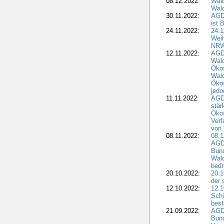
08.12.2022:
Wald
Wald
30.11.2022:
AGD
ist 
24.11.2022:
24.
Wei
NR
12.11.2022:
AGD
Wal
Ökos
Wald
Ökos
jedo
11.11.2022:
AGD
stär
Ökos
Verf
von 
08.11.2022:
08.1
AGDW
Bun
Wald
bedr
20.10.2022:
20.1
der 
12.10.2022:
12.1
Schi
best
21.09.2022:
AGD
Bun