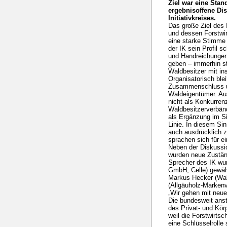
Ziel war eine Sta
ergebnisoffene Di
Initiativkreises.
Das große Ziel des 
und dessen Forstw
eine starke Stimme
der IK sein Profil s
und Handreichungen
geben – immerhin st
Waldbesitzer mit i
Organisatorisch blei
Zusammenschluss u
Waldeigentümer. Aus
nicht als Konkurren
Waldbesitzerverbän
als Ergänzung im Si
Linie. In diesem Si
auch ausdrücklich z
sprachen sich für e
Neben der Diskussio
wurden neue Zustän
Sprecher des IK wur
GmbH, Celle) gewähl
Markus Hecker (Wal
(Allgäuholz-Markenv
„Wir gehen mit neu
Die bundesweit ans
des Privat- und Kör
weil die Forstwirts
eine Schlüsselrolle