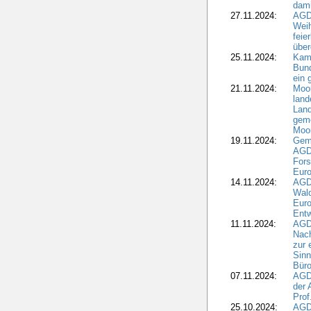
dami
27.11.2024:
AGD
Wei
feie
übe
25.11.2024:
Kam
Bund
ein
21.11.2024:
Moor
land
Land
geme
Moo
19.11.2024:
Gem
AGD
For
Euro
14.11.2024:
AGD
Wal
Eur
Ent
11.11.2024:
AGDW
Nach
zur 
Sinn
Büro
07.11.2024:
AGD
der 
Prof
25.10.2024:
AGD