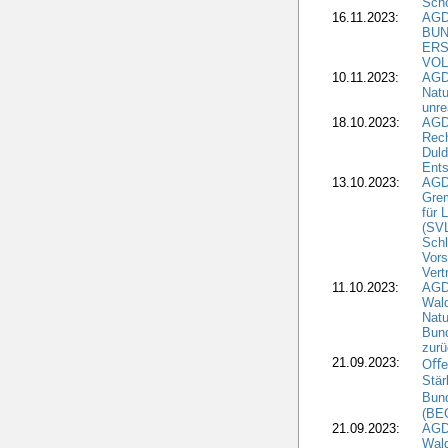
Sch
16.11.2023:
AGD
BUN
ERS
VOL
10.11.2023:
AGDW
Natu
unre
18.10.2023:
AGD
Rech
Duld
Ents
13.10.2023:
AGD
Grem
für 
(SV
Schl
Vors
Vert
11.10.2023:
AGD
Wald
Natu
Bund
zur
21.09.2023:
Oﬀen
Stär
Bun
(BE
21.09.2023:
AGD
Wald