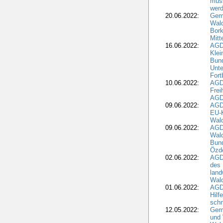
müss
wer
20.06.2022:
Gem
Wald
Bork
Mitt
16.06.2022:
AGD
Klei
Bund
Unte
Fort
10.06.2022:
AGD
Frei
AGD
09.06.2022:
AGDW
EU-K
Wal
09.06.2022:
AGDW
Wald
Bund
Özd
02.06.2022:
AGD
des 
land
Wal
01.06.2022:
AGDW
Hilf
sch
12.05.2022:
Gem
und