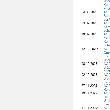
Wied
Komm
Fina
04.03.2026:
AGD
Bund
der 
23.02.2026:
AGD
Kom
schu
19.02.2026:
AGDW
die 
Komm
notw
12.12.2025:
AGD
Omni
Komm
Wied
08.12.2025:
AGDW
Brüs
erre
02.12.2025:
AGD
Biom
nic
27.11.2025:
AGD
Refo
19.11.2025:
AGD
Deu
Umwe
Land
17.11.2025:
AGD