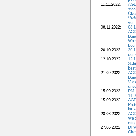
11.11.2022:
AGD
stär
Ökos
Verf
von 
08.11.2022:
08.1
AGDW
Bun
Wald
bedr
20.10.2022:
20.1
der 
12.10.2022:
12.1
Schi
best
21.09.2022:
AGD
Bun
Vors
unse
15.09.2022:
PM 
14.0
15.09.2022:
AGDW
Prot
ist 
28.06.2022:
AGD
Wal
drin
27.06.2022:
DFW
Ökos