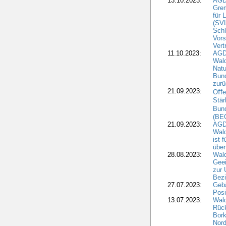
13.10.2023:
AGD
Grem
für 
(SV
Schl
Vors
Vert
11.10.2023:
AGD
Wald
Natu
Bund
zur
21.09.2023:
Oﬀen
Stär
Bun
(BE
21.09.2023:
AGD
Wald
ist 
über
28.08.2023:
Wald
Geei
zur 
Bezi
27.07.2023:
Geb
Posi
13.07.2023:
Wald
Rück
Bork
Nord