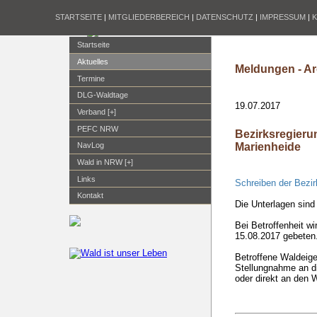
STARTSEITE
|
MITGLIEDERBEREICH
|
DATENSCHUTZ
|
IMPRESSUM
|
Startseite
Aktuelles
Meldungen - Ar
Termine
DLG-Waldtage
19.07.2017
Verband [+]
PEFC NRW
Bezirksregieru
Marienheide
NavLog
Wald in NRW [+]
Links
Schreiben der Bezi
Kontakt
Die Unterlagen sin
Bei Betroffenheit w
15.08.2017 gebeten
Betroffene Waldeig
Stellungnahme an d
oder direkt an den