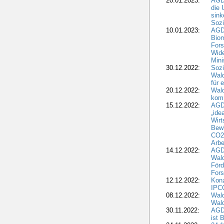
20.01.2023:
AGDW
die 
sink
Sozi
10.01.2023:
AGD
Biom
Fors
Wide
Mini
30.12.2022:
Sozi
Wald
für 
20.12.2022:
Wal
komm
15.12.2022:
AGD
„ide
Wirt
Bewi
CO2-
Arbe
14.12.2022:
AGD
Wald
Förd
Fors
12.12.2022:
Konz
IPCC
08.12.2022:
Wald
Wald
30.11.2022:
AGD
ist 