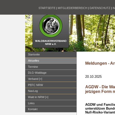
STARTSEITE
|
MITGLIEDERBEREICH
|
DATENSCHUTZ
|
I
Startseite
Aktuelles
Meldungen - Ar
Termine
DLG-Waldtage
20.10.2025
Verband [+]
PEFC NRW
AGDW - Die Wa
jetzigen Form 
NavLog
Wald in NRW [+]
Links
AGDW und Familie
unterstützen Bunde
Kontakt
Null-Risiko-Varian