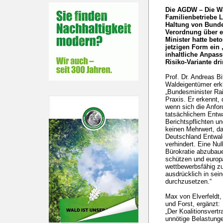
Die AGDW – Die W
Familienbetriebe 
Haltung von Bunde
Verordnung über e
Minister hatte bet
jetzigen Form ein
inhaltliche Anpass
Risiko-Variante dr
Prof. Dr. Andreas B
Waldeigentümer erkl
„Bundesminister Rain
Praxis. Er erkennt,
wenn sich die Anfo
tatsächlichem Entwa
Berichtspflichten u
keinen Mehrwert, da
Deutschland Entwal
verhindert. Eine Nul
Bürokratie abzubaue
schützen und europä
wettbewerbsfähig zu
ausdrücklich in sei
durchzusetzen.“
Max von Elverfeldt,
und Forst, ergänzt:
„Der Koalitionsvertr
unnötige Belastung