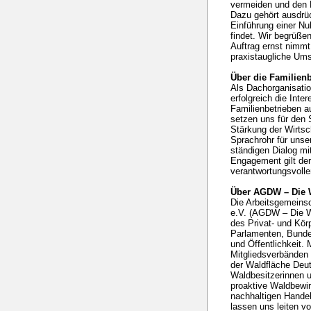
vermeiden und den B
Dazu gehört ausdrü
Einführung einer Nu
findet. Wir begrüße
Auftrag ernst nimmt
praxistaugliche Ums
Über die Familien
Als Dachorganisatio
erfolgreich die Inte
Familienbetrieben a
setzen uns für den 
Stärkung der Wirtsc
Sprachrohr für unse
ständigen Dialog mi
Engagement gilt der
verantwortungsvolle
Über AGDW – Die 
Die Arbeitsgemeins
e.V. (AGDW – Die Wa
des Privat- und Kö
Parlamenten, Bunde
und Öffentlichkeit. 
Mitgliedsverbänden 
der Waldfläche Deut
Waldbesitzerinnen u
proaktive Waldbewir
nachhaltigen Handel
lassen uns leiten v