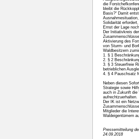
die Forstchefkonfere
bleibt die Rückkoppl
Basis?“ Damit entst
Ausnahmesituation, 
Solidarität erforder
Ernst der Lage noch
Der Initiativkreis de
Zusammenschlüsse f
Aktivierung des Fo
von Sturm- und Bor
Waldbesitzern zumin
1. § 1 Beschränkun
2. § 2 Beschränkung
3. § 3 Steuerfreie R
betrieblichen Ausgl
4. § 4 Pauschsatz 
Neben diesen Sofor
Strategie sowie Hil
auch in Zukunft die
aufrechtzuerhalten.
Der IK ist ein Netz
Zusammenschlüssen 
Mitglieder die Inte
Waldeigentümern auf
Pressemitteilung d
24.09.2018