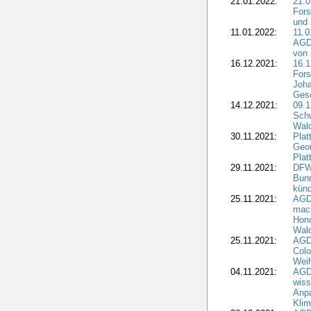
21.01.2022:
21.0
Fors
und 
11.01.2022:
11.0
AGDW
von 
16.12.2021:
16.1
Fors
Joha
Gesc
14.12.2021:
09.1
Schw
Wal
30.11.2021:
Plat
Geo
Plat
29.11.2021:
DFWR
Bun
künd
25.11.2021:
AGD
mach
Hono
Wald
25.11.2021:
AGD
Colo
Weih
04.11.2021:
AGD
wiss
Anp
Kli