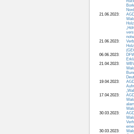
Rück
Bork
Nord
21.06.2023:
AGD
Wal
Holz
„Höh
vers
notw
21.06.2023:
Verb
Holz
(GE
06.06.2023:
DFW
Erkl
21.04.2023:
WBV
Wald
Bund
Deu
19.04.2023:
AGD
Aufr
„Wal
17.04.2023:
AGD
Wald
alar
Wald
30.03.2023:
AGD
Wald
Verh
erne
30.03.2023:
Wal