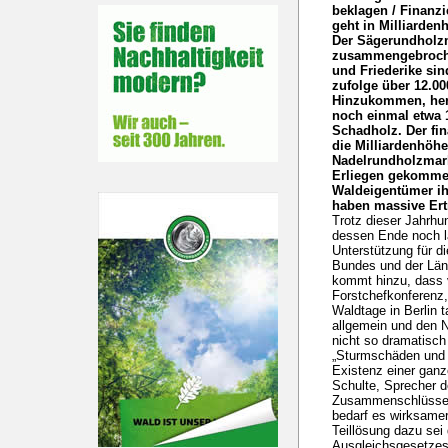
beklagen / Finanz
geht in Milliarden
Der Sägerundholzm
zusammengebroche
und Friederike sin
zufolge über 12.00
Hinzukommen, herv
noch einmal etwa 
Schadholz. Der fin
die Milliardenhöhe
Nadelrundholzmar
Erliegen gekommen
Waldeigentümer ih
haben massive Ert
Trotz dieser Jahrhu
dessen Ende noch la
Unterstützung für d
Bundes und der Län
kommt hinzu, dass 
Forstchefkonferenz
Waldtage in Berlin 
allgemein und den N
nicht so dramatisch
„Sturmschäden und 
Existenz einer ganz
Schulte, Sprecher de
Zusammenschlüsse. 
bedarf es wirksame
Teillösung dazu sei
Ausgleichsgesetzes.