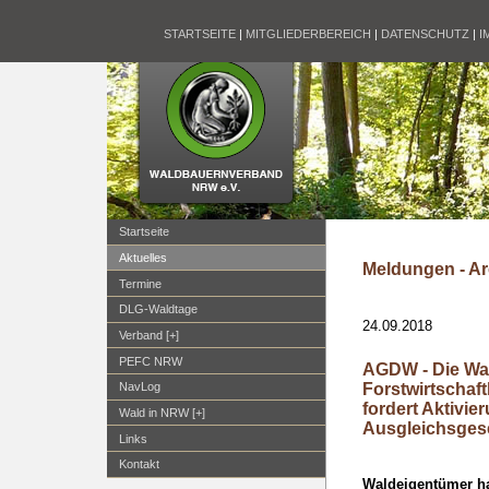
STARTSEITE
|
MITGLIEDERBEREICH
|
DATENSCHUTZ
|
I
Startseite
Aktuelles
Meldungen - Ar
Termine
DLG-Waldtage
24.09.2018
Verband [+]
PEFC NRW
AGDW - Die Wald
Forstwirtscha
NavLog
fordert Aktivi
Wald in NRW [+]
Ausgleichsges
Links
Kontakt
Waldeigentümer ha