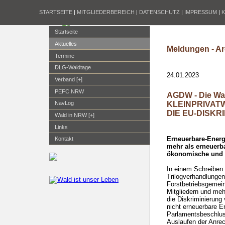
STARTSEITE
|
MITGLIEDERBEREICH
|
DATENSCHUTZ
|
IMPRESSUM
|
Startseite
Aktuelles
Meldungen - Ar
Termine
DLG-Waldtage
24.01.2023
Verband [+]
PEFC NRW
AGDW - Die W
KLEINPRIVAT
NavLog
DIE EU-DISKR
Wald in NRW [+]
Links
Erneuerbare-Energi
Kontakt
mehr als erneuerb
ökonomische und k
In einem Schreiben
Trilogverhandlungen
Forstbetriebsgemei
Mitgliedern und meh
die Diskriminierung
nicht erneuerbare En
Parlamentsbeschlu
Auslaufen der Anrec