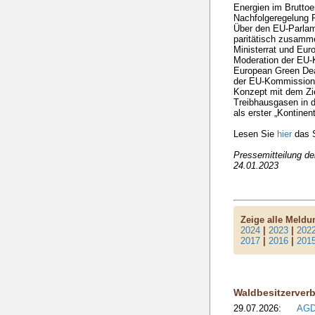
Energien im Bruttoe
Nachfolgeregelung R
Über den EU-Parlam
paritätisch zusamm
Ministerrat und Eu
Moderation der EU-
European Green Deal
der EU-Kommission 
Konzept mit dem Zie
Treibhausgasen in d
als erster „Kontinen
Lesen Sie
hier
das S
Pressemitteilung d
24.01.2023
Zeige alle Meld
2024
|
2023
|
202
2017
|
2016
|
201
Waldbesitzerver
29.07.2026:
AGD