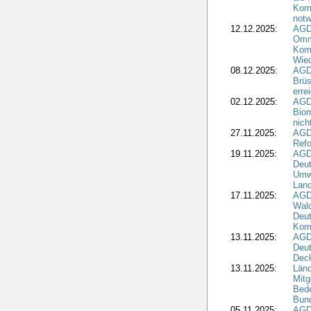
Komm
notw
12.12.2025:
AGD
Omni
Komm
Wied
08.12.2025:
AGDW
Brüs
erre
02.12.2025:
AGD
Biom
nic
27.11.2025:
AGD
Refo
19.11.2025:
AGD
Deu
Umwe
Land
17.11.2025:
AGD
Wald
Deut
Kom
13.11.2025:
AGD
Deu
Dec
13.11.2025:
Länd
Mitg
Bede
Bund
05.11.2025:
AGD