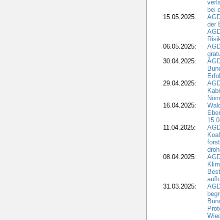
verl
bei 
15.05.2025:
AGD
der 
AGDW
Risi
06.05.2025:
AGD
grat
30.04.2025:
AGD
Bund
Erfo
29.04.2025:
AGD
Kabi
Nomi
16.04.2025:
Wald
Ebe
15.0
11.04.2025:
AGD
Koal
fors
droh
08.04.2025:
AGD
Kli
Best
aufl
31.03.2025:
AGD
begr
Bund
Prot
Wied