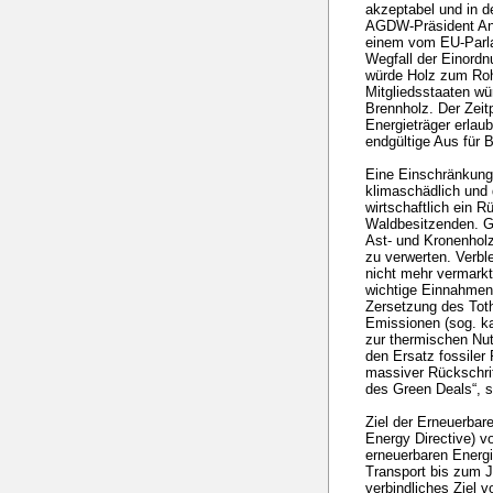
akzeptabel und in d
AGDW-Präsident And
einem vom EU-Parl
Wegfall der Einordn
würde Holz zum Roh
Mitgliedsstaaten w
Brennholz. Der Zeit
Energieträger erlau
endgültige Aus für B
Eine Einschränkung 
klimaschädlich und 
wirtschaftlich ein R
Waldbesitzenden. G
Ast- und Kronenholz
zu verwerten. Verble
nicht mehr vermark
wichtige Einnahmen.
Zersetzung des Tot
Emissionen (sog. k
zur thermischen Nu
den Ersatz fossiler
massiver Rückschrit
des Green Deals“, sc
Ziel der Erneuerbar
Energy Directive) v
erneuerbaren Energ
Transport bis zum Ja
verbindliches Ziel 