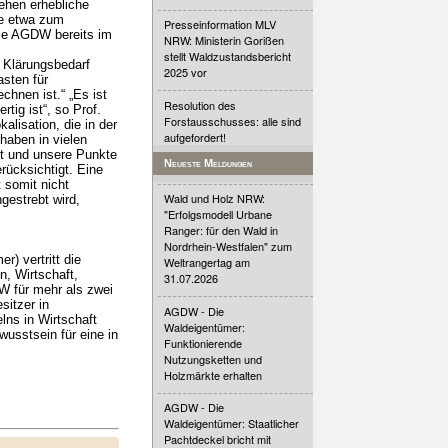
ehen erhebliche
ie etwa zum
Presseinformation MLV
die AGDW bereits im
NRW: Ministerin Gorißen
stellt Waldzustandsbericht
n Klärungsbedarf
2025 vor
asten für
hnen ist.“ „Es ist
Resolution des
tig ist“, so Prof.
Forstausschusses: alle sind
alisation, die in der
aufgefordert!
 haben in vielen
rt und unsere Punkte
Neueste Meldungen
rücksichtigt. Eine
 somit nicht
Wald und Holz NRW:
gestrebt wird,
"Erfolgsmodell Urbane
Ranger: für den Wald in
Nordrhein-Westfalen" zum
) vertritt die
Weltrangertag am
, Wirtschaft,
31.07.2026
DW für mehr als zwei
sitzer in
AGDW - Die
lns in Wirtschaft
Waldeigentümer:
usstsein für eine in
Funktionierende
Nutzungsketten und
Holzmärkte erhalten
AGDW - Die
Waldeigentümer: Staatlicher
Pachtdeckel bricht mit