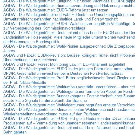
AGDW - Die Waldeigentümer: Einigung in Brüssel: Wichtiges EUDR-Etappen
AGDW - Die Waldeigentümer: Biomasseverordnung darf Holzenergie nicht
AGDW - Die Waldeigentümer: EUDR-Reform jetzt umsetzen
AGDW - Die Waldeigentümer und FabLF: Deutsche Umsetzungspläne zum
Umweltstrafrecht gefährden nachhaltige Land- und Forstwirtschaft
AGDW - Die Waldeigentümer: EUDR: Waldbesitzer begrüßen Vorschläge D
zur Verbesserung des Kommissionsvorschlags
AGDW - Die Waldeigentümer: Deutschland muss bei der EUDR aus der D
Länderinitiative Holzenergie: Viele neue Mitglieder unterstreichen wachse
der Holzenergie in Bundespolitik
AGDW - Die Waldeigentümer: Wald-Pionier ausgezeichnet: Die Zitterpappel
Jahres
AGDW und FabLF: EUDR-Revision: Brüssel korrigiert Texte, nicht Problem
Überarbeitung ist unzureichend
AGDW und FabLF: Forest Monitoring Law im EU-Parlament abgelehnt
AGDW - Die Waldeigentümer: EUDR in der jetzigen Form nicht umsetzbar
DFWR: Geschäftsführerwechsel beim Deutschen Forstwirtschaftsrat
AGDW - Die Waldeigentümer: Prof. Bitter beglückwünscht Josef Ziegler zur
der Prof. Niklas-Medaille
AGDW - Die Waldeigentümer: Waldumbau verstärkt unterstützen – aber rich
AGDW - Die Waldeigentümer: Waldeigentümer formulieren Appell an Forstmi
AGDW - Die Waldeigentümer: Bundeskongress Forstwirtschaftlicher Zus
setzte klare Signale für die Zukunft der Branche
AGDW - Die Waldeigentümer: Waldeigentümer begrüßen erneute Verschie
AGDW - Die Waldeigentümer: Klimaresilienten Waldumbau nicht ausbrems
Wiederherstellungs-Verordnung muss auf den Prüfstand
AGDW - Die Waldeigentümer: EUDR: EU greift Bedenken der US-amerikan
Produzenten auf – Vermeidung von unangemessenen Handelsauswirkunge
AGDW - Die Waldeigentümer: Deutschland darf beim Naturschutz nicht auf 
Bahn geraten