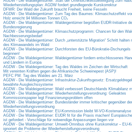
AGDW - Die Waldeigentümer: Start der Öffentlichkeitsbeteiligung zum Nati
Wiederherstellungsplan: AGDW fordert grundlegende Kurskorrektur
DFWR: Der Wald der Zukunft braucht Freiheit, keine Fesseln
AGDW - Die Waldeigentümer: Zum Tag des Baumes: Klimaschutzeffekt vo
Holz erreicht 94 Millionen Tonnen CO₂
AGDW - Die Waldeigentümer: Waldeigentümer begrüßen EUDR-Initiative de
Bundesregierung
AGDW - Die Waldeigentümer: Klimaschutzprogramm: Chancen für den Wal
Nachbesserungsbedarf
AGDW - Die Waldeigentümer: Durch „unterstützte Migration“ Schritt halte
des Klimawandels im Wald
AGDW - Die Waldeigentümer: Durchforsten des EU-Bürokratie-Dschungels 
beginnen!
AGDW - Die Waldeigentümer: Waldeigentümer fordern entschlossenes Han
und Ländern in Europa
AGDW - Die Waldeigentümer: Tag des Waldes im Zeichen der Wirtschaft
Mit vereinten Kräften gegen die Afrikanische Schweinepest (ASP)!
PEFC PM: Tag des Waldes am 21. März
AGDW - Die Waldeigentümer: Infrastruktur-Zukunftsgesetz: Ersatzgeldregel
bewährte Ausgleichssysteme
AGDW - Die Waldeigentümer: Wald verbessert Deutschlands Klimabilanz 
AGDW - Die Waldeigentümer: Wiederherstellungsverordnung: Geleaktes
Kommissionspapier legt Finanzierungsproblem offen
AGDW - Die Waldeigentümer: Bundesländer immer kritischer gegenüber de
Wiederherstellungsverordnung
AGDW - Die Waldeigentümer: EU-Kommission bleibt W-VO-Kostenanalyse 
AGDW - Die Waldeigentümer: EUDR fit für die Praxis machen! Europäisc
ist gefordert - Vorschläge für notwendige Anpassungen liegen vor
AGDW - Die Waldeigentümer: Umwelt-Omnibus ohne Kurskorrektur – EU-
ignoriert die Probleme der Wiederherstellungsverordnung