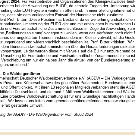
August 2024.
Für Forstbetriebe und Organisationen des Kleinprivatwaldes best
erheiten bei der Anwendung der EUDR, da zentrale Fragen der Umsetzung w
rking oder EU-IT-System weiterhin offen sind. In einer Stellungnahme hat 
icht, dass sie dem vorliegenden Entwurf der Handreiche nicht zustimmt.
t Prof. Bitter: „Diese Position hat Bestand, da es weiterhin grundsätzliche
der nationalen Umsetzung der EUDR gibt und mit erheblichen bürokratischen L
de und Forstwirtschaftliche Zusammenschlüsse im Zuge der Anwendung zu rec
ine ‚Bedienungsanleitung‘ vorlegen zu wollen, wenn das Verfahren noch nicht fer
. Eines der ungeklärten Themen, insbesondere im Kleinprivatwald, ist die Geolok
r ungenügend und widersprüchlich beschrieben ist. Prof. Bitter kritisiert: “Wir
 dem Bundeslandwirtschaftsministerium über die Herausforderungen diskutie
vorgetragen. Leider wurden diese mit Verweis auf die EU nur unzureichend be
 Umsetzung für Forstbetriebe und Forstwirtschaftliche Zusammenschlüsse ist
 Verschiebung um nur ein halbes Jahr, die aktuell von der Bundesregierung an
lig unzureichend.“
 Die Waldeigentümer
meinschaft Deutscher Waldbesitzerverbände e.V. (AGDW – Die Waldeigentümer
s Privat- und Körperschaftswaldes gegenüber Parlamenten, Bundesministerien
und Öffentlichkeit. Mit ihren 13 regionalen Mitgliedsverbänden steht die AG
aldfläche Deutschlands und die rund 2 Millionen Waldbesitzerinnen und Waldbe
Eine proaktive Waldbewirtschaftung ist für uns Grundlage nachhaltigen Hande
aft. Wir lassen uns leiten vom generationenübergreifenden Verantwortungsbew
ielfalt gestaltete Umwelt.
lung der AGDW - Die Waldeigentümer vom 30.08.2024