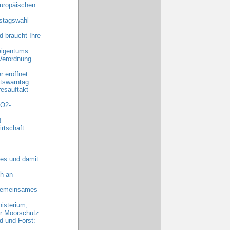
uropäischen
stagswahl
 braucht Ihre
eigentums
Verordnung
 eröffnet
tswarntag
esauftakt
CO2-
!
rtschaft
es und damit
h an
 gemeinsames
nisterium,
hr Moorschutz
 und Forst: