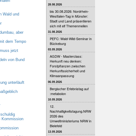
onalen
28.08.2026
bis 30.08.2026: Nordrhein-
n Wald und
Westfalen-Tag in Münster:
Stadt und Land präsentieren
r
sich mit elf Themenmeilen
dumbau, aber
31.08.2026
PEFC: Wald-Wild-Seminar in
n mit dem Tempo
Bückeburg
03.09.2026
muss jetzt
AGDW - Masterclass:
deln von Bund
Herkunft neu denken:
Forstpflanzen zwischen
Herkunftssicherheit und
Klimaanpassung
ung unterläuft
06.09.2026
Bergischer Erlebnistag auf
maßgeblich
:metabolon
10.09.2026
r
12.
Nachhaltigkeitstagung.NRW
schuldig
2026 des
he Kommission
Umweltministeriums NRW in
Bielefeld
Kommission
13.09.2026