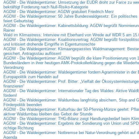
AGDW - Die Waldeigentümer: Umsetzung der EUDR droht zur Farce zu w
bekräftigt Forderung nach Null-Risiko-Kategorie
AGDW - Die Waldeigentümer: AGDW gratuliert Friedrich Merz
AGDW - Die Waldeigentümer: 50 Jahre Bundeswaldgesetz: Ein politisches 
feiert Geburtstag
AGDW - Die Waldeigentümer: Kabinettsbildung: AGDW begrüßt Nominierung
Rainer
Wald im Klimastress: Interview mit Eberhard von Wrede auf WDR 5 am 15
AGDW - Die Waldeigentümer: Koalitionsvertrag: AGDW begrüßt forstpolitis
und kritisiert drohende Eingriffe in Eigentumsrechte
AGDW - Die Waldeigentümer: Klimaangepasstes Waldmanagement: Bestan
gesichert, Antragsstau auflösen!
AGDW - Die Waldeigentümer: AGDW begrüßt die klare Positionierung von 
Bundesländern in ihrer heutigen AMK-Protokollerklärung gegen die Wiederhe
Verordnung
AGDW - Die Waldeigentümer: Waldeigentümer fordern Agrarminister in der
Europapolitik zum Handeln auf
AGDW - Die Waldeigentümer: Prof. Bitter: „Vielfalt der Ökosystemleistunge
finanzieren“
AGDW - Die Waldeigentümer: Internationaler Tag des Waldes: Aktive Waldb
fördern!
AGDW - Die Waldeigentümer: Waldumbau langfristig absichern, Stop and G
Förderpolitik beenden
AGDW - Die Waldeigentümer: Kulturfrau der 50-Pfennig-Münze geehrt: Pfl
aktiver Waldumbau bleiben das Gebot der Stunde
AGDW - Die Waldeigentümer: THG-Bilanz zeigt Handlungsbedarf beim Kli
AGDW - Die Waldeigentümer: Ergebnis der Sondierung von Union und SPD: S
richtige Richtung
AGDW - Die Waldeigentümer: Notbremse bei Natur-Verordnung gehört auf di
Agenda