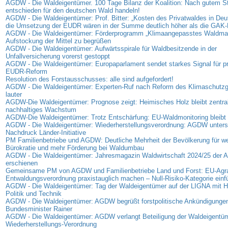
AGDW - Die Waldeigentümer. 100 Tage Bilanz der Koalition: Nach gutem Sta
entschieden für den deutschen Wald handeln!
AGDW - Die Waldeigentümer: Prof. Bitter: „Kosten des Privatwaldes in Deu
die Umsetzung der EUDR wären in der Summe deutlich höher als die GAK-
AGDW - Die Waldeigentümer: Förderprogramm „Klimaangepasstes Waldma
Aufstockung der Mittel zu begrüßen
AGDW - Die Waldeigentümer: Aufwärtsspirale für Waldbesitzende in der
Unfallversicherung vorerst gestoppt
AGDW - Die Waldeigentümer: Europaparlament sendet starkes Signal für p
EUDR-Reform
Resolution des Forstausschusses: alle sind aufgefordert!
AGDW - Die Waldeigentümer: Experten-Ruf nach Reform des Klimaschutz
lauter
AGDW-Die Waldeigentümer: Prognose zeigt: Heimisches Holz bleibt zentrale
nachhaltiges Wachstum
AGDW-Die Waldeigentümer: Trotz Entschärfung: EU-Waldmonitoring bleibt 
AGDW - Die Waldeigentümer: Wiederherstellungsverordnung: AGDW unterst
Nachdruck Länder-Initiative
PM Familienbetriebe und AGDW: Deutliche Mehrheit der Bevölkerung für we
Bürokratie und mehr Förderung bei Waldumbau
AGDW - Die Waldeigentümer: Jahresmagazin Waldwirtschaft 2024/25 der
erschienen
Gemeinsame PM von AGDW und Familienbetriebe Land und Forst: EU-Agra
Entwaldungsverordnung praxistauglich machen – Null-Risiko-Kategorie einf
AGDW - Die Waldeigentümer: Tag der Waldeigentümer auf der LIGNA mit Hi
Politik und Technik
AGDW - Die Waldeigentümer: AGDW begrüßt forstpolitische Ankündigunge
Bundesminister Rainer
AGDW - Die Waldeigentümer: AGDW verlangt Beteiligung der Waldeigentüm
Wiederherstellungs-Verordnung