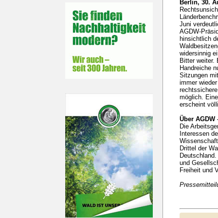
Berlin, 30. 
Rechtsunsich
Länderbenchma
Juni verdeutl
AGDW-Präsiden
hinsichtlich 
Waldbesitzen
widersinnig e
Bitter weiter
Handreiche nu
Sitzungen mit
immer wieder 
rechtssichere
möglich. Eine
erscheint völ
Über AGDW –
Die Arbeitsge
Interessen de
Wissenschaft 
Drittel der W
Deutschland. 
und Gesellsch
Freiheit und V
Pressemittei