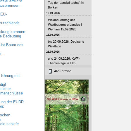
ziel erreicht
Tag der Landwirtschaft in
 ausbremsen
Borken
15.09.2026
 EU-
Waldbauerntag des
eutschlands
Waldbauernverbandes in
Werl am 15.09.2026
eckung kommen
18.09.2026
nde Bedeutung
bis 20.09.2026: Deutsche
 ist Baum des
Waldtage
23.09.2026
e –
und 24.09.2026: KWF-
Thementage in Ulm
Alle Termine
 Ehrung mit
tig!
nister
ammenschlüsse
bung der EUDR
en:
ischen
n
die schiefe