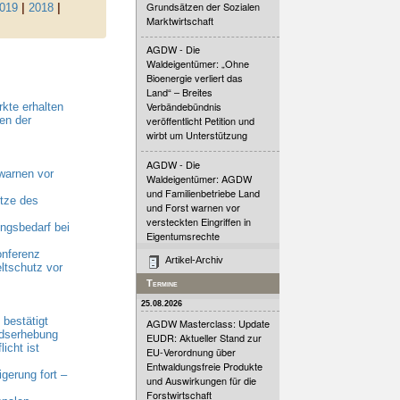
Grundsätzen der Sozialen
019
|
2018
|
Marktwirtschaft
AGDW - Die
Waldeigentümer: „Ohne
Bioenergie verliert das
Land“ – Breites
Verbändebündnis
kte erhalten
en der
veröffentlicht Petition und
wirbt um Unterstützung
AGDW - Die
warnen vor
Waldeigentümer: AGDW
und Familienbetriebe Land
tze des
und Forst warnen vor
versteckten Eingriffen in
gsbedarf bei
Eigentumsrechte
onferenz
Artikel-Archiv
ltschutz vor
Termine
25.08.2026
bestätigt
AGDW Masterclass: Update
ndserhebung
EUDR: Aktueller Stand zur
cht ist
EU-Verordnung über
Entwaldungsfreie Produkte
erung fort –
und Auswirkungen für die
Forstwirtschaft