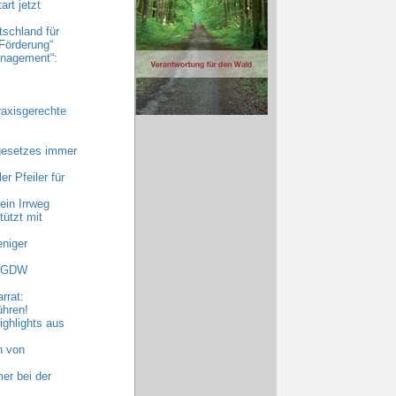
rt jetzt
tschland für
Förderung“
nagement“:
raxisgerechte
gesetzes immer
r Pfeiler für
ein Irrweg
ützt mit
niger
 AGDW
rrat:
ühren!
ghlights aus
n von
er bei der