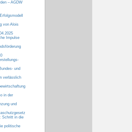
erden – AGDW
Erfolgsmodell
 von Alois
.04.2025
che Impulse
dsförderung
10
rstellungs-
 Bundes- und
n verlässlich
ewirtschaftung
o in der
anzung und
maschutzgesetz
chritt in die
e politische