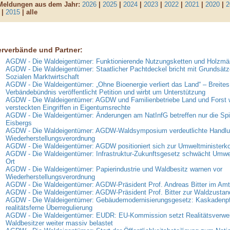
 Meldungen aus dem Jahr:
2026
|
2025
|
2024
|
2023
|
2022
|
2021
|
2020
|
2
|
2015
| alle
erverbände und Partner:
AGDW - Die Waldeigentümer: Funktionierende Nutzungsketten und Holzmär
AGDW - Die Waldeigentümer: Staatlicher Pachtdeckel bricht mit Grundsätz
Sozialen Marktwirtschaft
AGDW - Die Waldeigentümer: „Ohne Bioenergie verliert das Land“ – Breites
Verbändebündnis veröffentlicht Petition und wirbt um Unterstützung
AGDW - Die Waldeigentümer: AGDW und Familienbetriebe Land und Forst 
versteckten Eingriffen in Eigentumsrechte
AGDW - Die Waldeigentümer: Änderungen am NatInfG betreffen nur die Spi
Eisbergs
AGDW - Die Waldeigentümer: AGDW-Waldsymposium verdeutlichte Handlun
Wiederherstellungsverordnung
AGDW - Die Waldeigentümer: AGDW positioniert sich zur Umweltministerk
AGDW - Die Waldeigentümer: Infrastruktur-Zukunftsgesetz schwächt Umwe
Ort
AGDW - Die Waldeigentümer: Papierindustrie und Waldbesitz warnen vor
Wiederherstellungsverordnung
AGDW - Die Waldeigentümer: AGDW-Präsident Prof. Andreas Bitter im Amt 
AGDW - Die Waldeigentümer: AGDW-Präsident Prof. Bitter zur Waldzusta
AGDW - Die Waldeigentümer: Gebäudemodernisierungsgesetz: Kaskadenpfli
realitätsferne Überregulierung
AGDW - Die Waldeigentümer: EUDR: EU-Kommission setzt Realitätsverweig
Waldbesitzer weiter massiv belastet