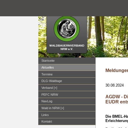
Startseite
Aktuelles
Meldungen
Termine
DLG-Waldtage
30.08.2024
Verband [+]
PEFC NRW
AGDW - Di
EUDR ent
NavLog
Wald in NRW [+]
Links
Die BMEL-Ha
Erleichteru
Kontakt