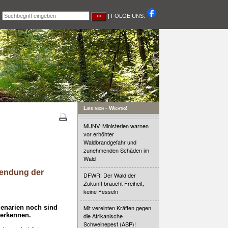
|
| FOLGE UNS:
Lies mich - Wichtig!
MUNV: Ministerien warnen
vor erhöhter
Waldbrandgefahr und
zunehmenden Schäden im
Wald
endung der
DFWR: Der Wald der
Zukunft braucht Freiheit,
keine Fesseln
enarien noch sind
Mit vereinten Kräften gegen
 erkennen.
die Afrikanische
Schweinepest (ASP)!