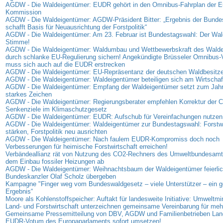
AGDW - Die Waldeigentümer: EUDR gehört in den Omnibus-Fahrplan der E
Kommission
AGDW - Die Waldeigentümer: AGDW-Präsident Bitter: „Ergebnis der Bunde
schafft Basis für Neuausrichtung der Forstpolitik“
AGDW - Die Waldeigentümer: Am 23. Februar ist Bundestagswahl: Der Wald
Stimme!
AGDW - Die Waldeigentümer: Waldumbau und Wettbewerbskraft des Wald
durch schlanke EU-Regulierung sichern! Angekündigte Brüsseler Omnibus-
muss sich auch auf die EUDR erstrecken
AGDW - Die Waldeigentümer: EU-Repräsentanz der deutschen Waldbesitzer
AGDW - Die Waldeigentümer: Waldeigentümer beteiligen sich am Wirtschaf
AGDW - Die Waldeigentümer: Empfang der Waldeigentümer setzt zum Jahr
starkes Zeichen
AGDW - Die Waldeigentümer: Regierungsberater empfehlen Korrektur der 
Senkenziele im Klimaschutzgesetz
AGDW - Die Waldeigentümer: EUDR: Aufschub für Vereinfachungen nutzen
AGDW - Die Waldeigentümer: Waldeigentümer zur Bundestagswahl: Forstwi
stärken, Forstpolitik neu ausrichten
AGDW - Die Waldeigentümer: Nach faulem EUDR-Kompromiss doch noch
Verbesserungen für heimische Forstwirtschaft erreichen!
Verbändeallianz rät von Nutzung des CO2-Rechners des Umweltbundesamt
dem Einbau fossiler Heizungen ab
AGDW - Die Waldeigentümer: Weihnachtsbaum der Waldeigentümer feierlic
Bundeskanzler Olaf Scholz übergeben
Kampagne "Finger weg vom Bundeswaldgesetz – viele Unterstützer – ein
Ergebnis“
Moore als Kohlenstoffspeicher: Auftakt für landesweite Initiative: Umweltmi
Land- und Forstwirtschaft unterzeichnen gemeinsame Vereinbarung für me
Gemeinsame Pressemitteilung von DBV, AGDW und Familienbetrieben Land
EUDR-Votum des Europaparlaments sofort umsetzen!