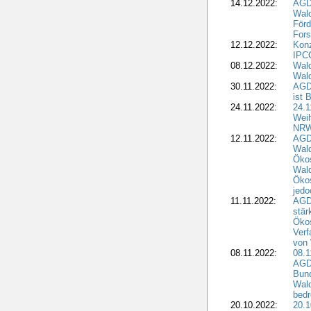
14.12.2022:
AGD
Wald
Förd
Fors
12.12.2022:
Konz
IPCC
08.12.2022:
Wald
Wald
30.11.2022:
AGD
ist 
24.11.2022:
24.
Wei
NR
12.11.2022:
AGD
Wal
Ökos
Wald
Ökos
jedo
11.11.2022:
AGD
stär
Ökos
Verf
von 
08.11.2022:
08.1
AGDW
Bun
Wald
bedr
20.10.2022:
20.1