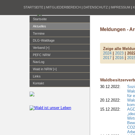
STARTSEITE
|
MITGLIEDERBEREICH
|
DATENSCHUTZ
|
IMPRESSUM
|
Startseite
Aktuelles
Meldungen - Ar
Termine
DLG-Waldtage
Verband [+]
Zeige alle Meld
2024
|
2023
| 202
PEFC NRW
2017
|
2016
|
201
NavLog
Wald in NRW [+]
Links
Waldbesitzerver
Kontakt
30.12.2022:
Sozi
Wald
für 
20.12.2022:
Wal
komm
15.12.2022:
AGD
„ide
Wirt
Bewi
CO2-
Arbe