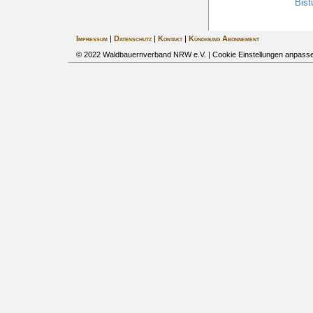
Bist
Impressum
|
Datenschutz
|
Kontakt
|
Kündigung Abonnement
© 2022 Waldbauernverband NRW e.V. |
Cookie Einstellungen anpass