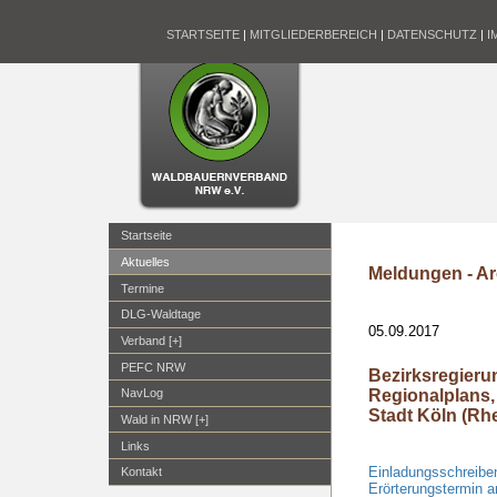
STARTSEITE
|
MITGLIEDERBEREICH
|
DATENSCHUTZ
|
I
Startseite
Aktuelles
Meldungen - Ar
Termine
DLG-Waldtage
05.09.2017
Verband [+]
PEFC NRW
Bezirksregieru
Regionalplans,
NavLog
Stadt Köln (Rh
Wald in NRW [+]
Links
Einladungsschreibe
Kontakt
Erörterungstermin a