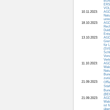
BUN
ERS
VOL
10.11.2023:
AGDW
Natu
unre
18.10.2023:
AGD
Rech
Duld
Ents
13.10.2023:
AGD
Grem
für 
(SV
Schl
Vors
Vert
11.10.2023:
AGD
Wald
Natu
Bund
zur
21.09.2023:
Oﬀen
Stär
Bun
(BE
21.09.2023:
AGD
Wald
ist 
über