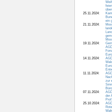
Wei
feie
übe
25.11.2024:
Kam
Bund
ein
21.11.2024:
Moor
land
Land
geme
Moo
19.11.2024:
Gem
AGD
For
Euro
14.11.2024:
AGD
Wal
Eur
Ent
11.11.2024:
AGDW
Nach
zur 
Sinn
Büro
07.11.2024:
AGD
der 
Prof
25.10.2024:
AGD
Rote
Wah