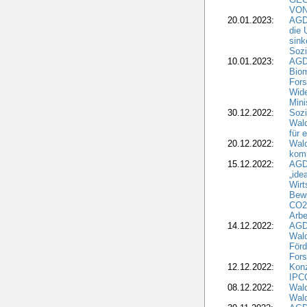
VON
20.01.2023:
AGDW
die 
sink
Sozi
10.01.2023:
AGD
Biom
Fors
Wide
Mini
30.12.2022:
Sozi
Wald
für 
20.12.2022:
Wal
komm
15.12.2022:
AGD
„ide
Wirt
Bewi
CO2-
Arbe
14.12.2022:
AGD
Wald
Förd
Fors
12.12.2022:
Konz
IPCC
08.12.2022:
Wald
Wald