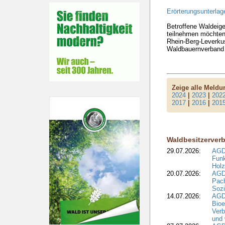
Erörterungsunterlag
Betroffene Waldeige
teilnehmen möchten
Rhein-Berg-Leverku
Waldbauernverband
Zeige alle Meld
2024
|
2023
|
202
2017
|
2016
|
201
Waldbesitzerver
29.07.2026:
AGD
Funk
Holz
20.07.2026:
AGDW
Pach
Sozi
14.07.2026:
AGD
Bioe
Verb
und 