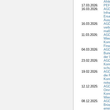
Afri
17.03.2026:
PEF
16.03.2026:
AGD
Infr
Ersa
Aus
16.03.2026:
AGD
verb
maß
11.03.2026:
AGD
Wied
Komm
Fina
04.03.2026:
AGD
Bund
der 
23.02.2026:
AGD
Kom
schu
19.02.2026:
AGDW
die 
Komm
notw
12.12.2025:
AGD
Omni
Komm
Wied
08.12.2025:
AGDW
Brüs
erre