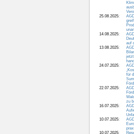
Klim
ausb
Vero
25.08.2025:
AGD
grei
Prod
una
14.08.2025:
AGD
Deut
auf 
13.08.2025:
AGD
Bila
jetz
hand
24.07.2025:
AGDW
„Kos
für 
Summ
Förd
22.07.2025:
AGD
För
Wald
zu 
16.07.2025:
AGD
Aufw
Unfa
10.07.2025:
AGD
Euro
pra
10.07.2025:
Reso