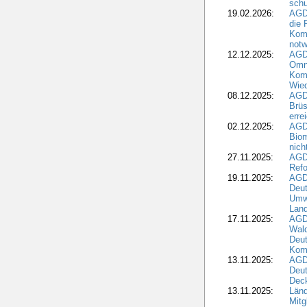
schu
19.02.2026:
AGDW
die 
Komm
notw
12.12.2025:
AGD
Omni
Komm
Wied
08.12.2025:
AGDW
Brüs
erre
02.12.2025:
AGD
Biom
nic
27.11.2025:
AGD
Refo
19.11.2025:
AGD
Deu
Umwe
Land
17.11.2025:
AGD
Wald
Deut
Kom
13.11.2025:
AGD
Deu
Dec
13.11.2025:
Länd
Mitg