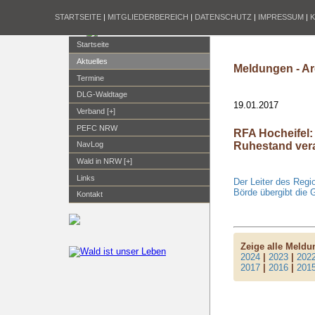
STARTSEITE
|
MITGLIEDERBEREICH
|
DATENSCHUTZ
|
IMPRESSUM
|
Startseite
Aktuelles
Meldungen - Ar
Termine
DLG-Waldtage
19.01.2017
Verband [+]
PEFC NRW
RFA Hocheifel:
Ruhestand ver
NavLog
Wald in NRW [+]
Links
Der Leiter des Regi
Börde übergibt die 
Kontakt
Zeige alle Meld
2024
|
2023
|
202
2017
|
2016
|
201