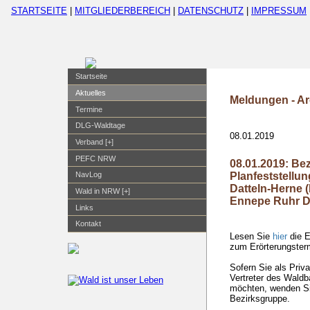
STARTSEITE
|
MITGLIEDERBEREICH
|
DATENSCHUTZ
|
IMPRESSUM
Startseite
Aktuelles
Meldungen - Ar
Termine
DLG-Waldtage
08.01.2019
Verband [+]
PEFC NRW
08.01.2019: Be
Planfeststellu
NavLog
Datteln-Herne
Wald in NRW [+]
Ennepe Ruhr D
Links
Kontakt
Lesen Sie
hier
die E
zum Erörterungster
Sofern Sie als Priva
Vertreter des Wald
möchten, wenden Sie
Bezirksgruppe.