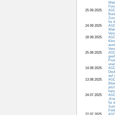
Wald
Fors
25.09.2025:
AGD
Bund
Zusa
für 
24.09.2025:
AGD
Wald
Ver
18.09.2025:
AGD
Klim
ausb
Vero
25.08.2025:
AGD
grei
Prod
una
14.08.2025:
AGD
Deut
auf 
13.08.2025:
AGD
Bila
jetz
hand
24.07.2025:
AGDW
„Kos
für 
Summ
Förd
22.07.2025:
AGD