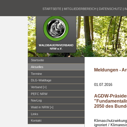
STARTSEITE
|
MITGLIEDERBEREICH
|
DATENSCHUTZ
|
I
Startseite
Aktuelles
Meldungen - Ar
Termine
DLG-Waldtage
01.07.2016
Verband [+]
PEFC NRW
AGDW-Präsiden
"Fundamentali
NavLog
2050 des Bund
Wald in NRW [+]
Links
Klimaschutzwirkung 
Kontakt
ignoriert / Klimare