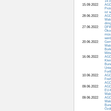
14.0
15.09.2022:
AGDW
Prot
ist 
28.06.2022:
AGD
Wal
drin
27.06.2022:
DFW
Ökos
müss
wer
20.06.2022:
Gem
Wald
Bork
Mitt
16.06.2022:
AGD
Klei
Bund
Unte
Fort
10.06.2022:
AGD
Frei
AGD
09.06.2022:
AGDW
EU-K
Wal
09.06.2022:
AGDW
Wald
Bund
Özd