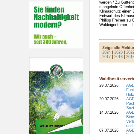
werden / Zu Guttenbe
mangelnde Offenhei
Klimaschutz einen B
Entwurf des Klimas
Philipp Freiherr zu
Waldeigentümer... 
Zeige alle Meld
2024
|
2023
|
202
2017
|
2016
|
201
Waldbesitzerver
29.07.2026:
AGD
Funk
Holz
20.07.2026:
AGDW
Pach
Sozi
14.07.2026:
AGD
Bioe
Verb
und 
07.07.2026:
AGD